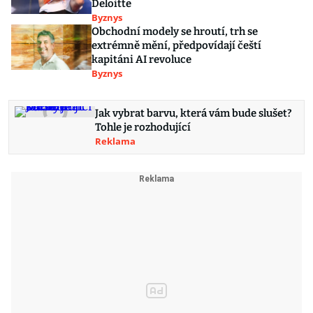
Deloitte
Byznys
Obchodní modely se hroutí, trh se
extrémně mění, předpovídají čeští
kapitáni AI revoluce
Byznys
Jak vybrat barvu, která vám bude slušet?
Tohle je rozhodující
Reklama