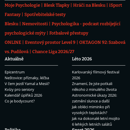
Moje Psychologie
Blesk Tlapky
Hráči na Blesku
iSport
Fantasy
Spotřebitelské testy
Blesku
Nemovitosti
Psychologika - podcast rozbíjející
psychologické mýty
Fotbalové přestupy
ONLINE
Eventový prostor Level 9
OKTAGON 92: Szabová
vs. Pudilová
Chance Liga 2026/27
Aktuálně
Léto 2026
Epicentrum
Karlovarský filmový festival
Neštovice: příznaky, léčba
2026
V čem jezdí Yamal a Mesii?
Znamení, že jste potkali
Kvízy pro seniory
někoho z minulého života
Kalendář úplňků 2026
Astronomické úkazy 2026:
Co je bodycount?
zatmění slunce a další
Jak obléci miminko při
vysokých teplotách?
Jak na dokonalé letní mojito
6 lehkých letních salátů
Politika
Sport 2026