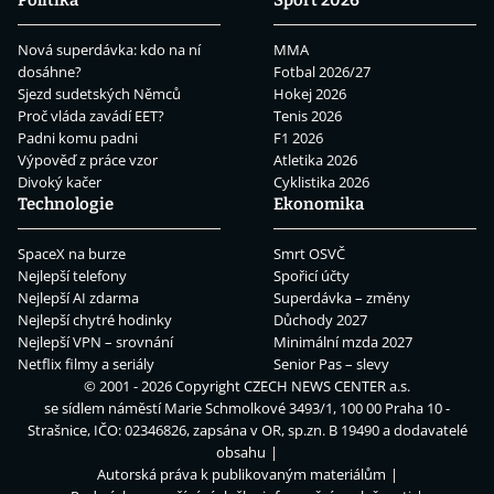
Nová superdávka: kdo na ní
MMA
dosáhne?
Fotbal 2026/27
Sjezd sudetských Němců
Hokej 2026
Proč vláda zavádí EET?
Tenis 2026
Padni komu padni
F1 2026
Výpověď z práce vzor
Atletika 2026
Divoký kačer
Cyklistika 2026
Technologie
Ekonomika
SpaceX na burze
Smrt OSVČ
Nejlepší telefony
Spořicí účty
Nejlepší AI zdarma
Superdávka – změny
Nejlepší chytré hodinky
Důchody 2027
Nejlepší VPN – srovnání
Minimální mzda 2027
Netflix filmy a seriály
Senior Pas – slevy
© 2001 - 2026 Copyright
CZECH NEWS CENTER a.s.
se sídlem náměstí Marie Schmolkové 3493/1, 100 00 Praha 10 -
Strašnice, IČO: 02346826, zapsána v OR, sp.zn. B 19490 a dodavatelé
obsahu
Autorská práva k publikovaným materiálům