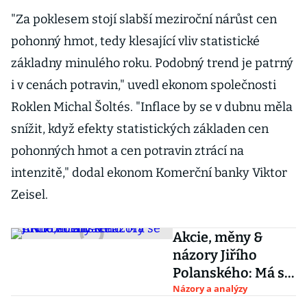
"Za poklesem stojí slabší meziroční nárůst cen
pohonný hmot, tedy klesající vliv statistické
základny minulého roku. Podobný trend je patrný
i v cenách potravin," uvedl ekonom společnosti
Roklen Michal Šoltés. "Inflace by se v dubnu měla
snížit, když efekty statistických základen cen
pohonných hmot a cen potravin ztrácí na
intenzitě," dodal ekonom Komerční banky Viktor
Zeisel.
Akcie, měny &
názory Jiřího
Polanského: Má se
ČNB bát inflace?
Názory a analýzy