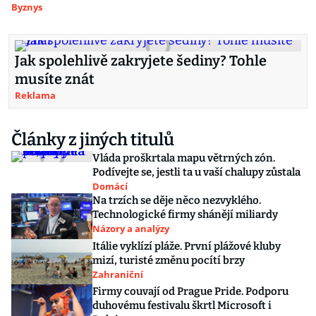
Byznys
Jak spolehlivě zakryjete šediny? Tohle
musíte znát
Reklama
Články z jiných titulů
Vláda proškrtala mapu větrných zón.
Podívejte se, jestli ta u vaší chalupy zůstala
Domácí
Na trzích se děje něco nezvyklého.
Technologické firmy shánějí miliardy
Názory a analýzy
Itálie vyklízí pláže. První plážové kluby
mizí, turisté změnu pocítí brzy
Zahraniční
Firmy couvají od Prague Pride. Podporu
duhovému festivalu škrtl Microsoft i