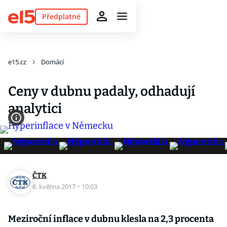
Předplatné
e15.cz
Domácí
Ceny v dubnu padaly, odhadují
analytici
ČTK
6. května 2017
·
10:03
Meziroční inflace v dubnu klesla na 2,3 procenta