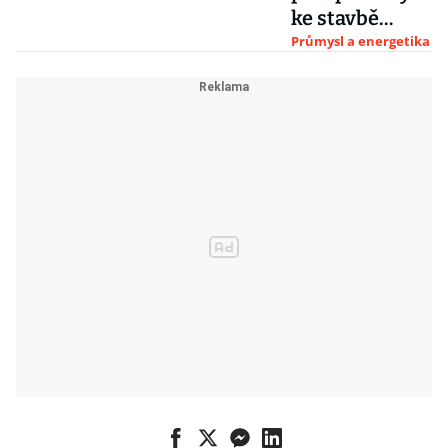
ke stavbě
komora
nových
Průmysl a energetika
jaderných
bloků má
jihokorejská
KHNP, myslí si
Drábová