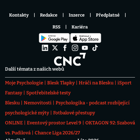
Kontakty
Redakce
Inzerce
Předplatné
RSS
Kariéra
Další témata z našich webů
Moje Psychologie
Blesk Tlapky
Hráči na Blesku
iSport
Fantasy
Spotřebitelské testy
Blesku
Nemovitosti
Psychologika - podcast rozbíjející
psychologické mýty
Fotbalové přestupy
ONLINE
Eventový prostor Level 9
OKTAGON 92: Szabová
vs. Pudilová
Chance Liga 2026/27