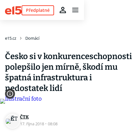
Předplatné
e15.cz
Domácí
Česko si v konkurenceschopnosti
polepšilo jen mírně, škodí mu
špatná infrastruktura i
nedostatek lidí
ČTK
17. října 2018
·
08:08