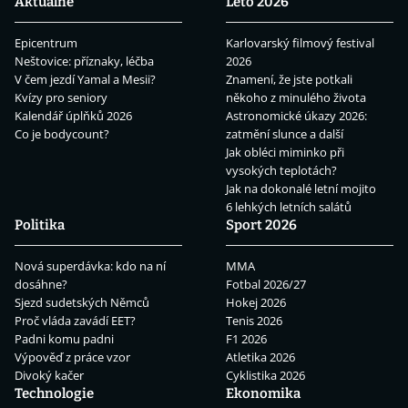
Aktuálně
Léto 2026
Epicentrum
Karlovarský filmový festival
Neštovice: příznaky, léčba
2026
V čem jezdí Yamal a Mesii?
Znamení, že jste potkali
Kvízy pro seniory
někoho z minulého života
Kalendář úplňků 2026
Astronomické úkazy 2026:
Co je bodycount?
zatmění slunce a další
Jak obléci miminko při
vysokých teplotách?
Jak na dokonalé letní mojito
6 lehkých letních salátů
Politika
Sport 2026
Nová superdávka: kdo na ní
MMA
dosáhne?
Fotbal 2026/27
Sjezd sudetských Němců
Hokej 2026
Proč vláda zavádí EET?
Tenis 2026
Padni komu padni
F1 2026
Výpověď z práce vzor
Atletika 2026
Divoký kačer
Cyklistika 2026
Technologie
Ekonomika