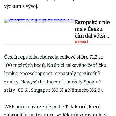
výzkum a vývoj.
Evropská unie
má v Česku
čím dál větší
podporu,
Domácí
ukázal
průzkum.
Česká republika obdržela celkové skóre 71,2 ze
Brexit působí
100 možných bodů. Na špici celkového žebříčku
jako varování
konkurenceschopnosti nenastaly meziročně
změny. Nejvyšší hodnocení obdržely Spojené
státy (85,6), Singapur (83,5) a Německo (82,8).
WEF porovnává země podle 12 faktorů, které
zahrnují infrastrukturu, vzdělání a zdravotnictví,