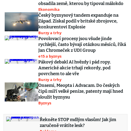
obsadila země, kterou by tipoval málokdo
Ekonomika
Český byznysový tandem expanduje na
Západ. Získal podíl v britské zbrojovce,
konkurentovi Explosie
Burzy a trhy
Povolovací procesy jsou všude jinde
rychlejší, často bývají otázkou měsíců, říká
Jan Chromeček z UDI Group
e15 a byznys
Pákový debakl AI hvězdy i pád ropy.
Americké akcie trhají rekordy, pod
povrchem to ale vře
Burzy a trhy
Onsemi, Meopta i Advacam. Do českých
čipů míří velké peníze, patenty mají hned
sloužit byznysu
Byznys
Řekněte STOP mdlým vlasům! Jak jim
zaručeně vrátíte lesk?