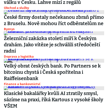
válku v Česku. Lahve mizí z regálů
Obchod a služby
České firmy dostaly nečekanou zbraň přímo
z Bruselu. Nově mohou říct odběratelům ne
Byznys
Železniční zakázka století míří k Českým
drahám. Jako vítěze je schválili středočeští
radní
Doprava a logistika
Velký obrat českých bank. Po Partners se k
bitcoinu chystá i Česká spořitelna i
Raiffeisenbank
Finance a bankovnictví
Klasické bakalářky kvůli AI ztratily smysl,
sázíme na praxi, říká Kartous z vysoké školy
VŠEM