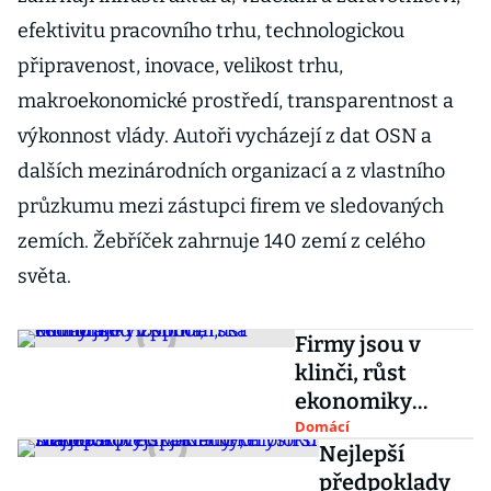
efektivitu pracovního trhu, technologickou
připravenost, inovace, velikost trhu,
makroekonomické prostředí, transparentnost a
výkonnost vlády. Autoři vycházejí z dat OSN a
dalších mezinárodních organizací a z vlastního
průzkumu mezi zástupci firem ve sledovaných
zemích. Žebříček zahrnuje 140 zemí z celého
světa.
Firmy jsou v
klinči, růst
ekonomiky
zpomalí,
Domácí
Nejlepší
odhaduje
předpoklady
Hospodářská