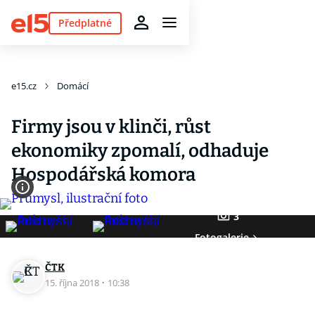
Předplatné
e15.cz
Domácí
Firmy jsou v klinči, růst
ekonomiky zpomalí, odhaduje
Hospodářská komora
3
Fotogalerie
ČTK
15. října 2018
·
10:38