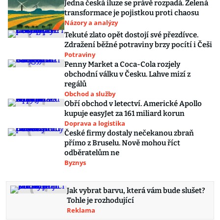
Jedna česká iluze se právě rozpadá. Zelená
transformace je pojistkou proti chaosu
Názory a analýzy
Tekuté zlato opět dostojí své přezdívce.
Zdražení běžné potraviny brzy pocítí i Češi
Potraviny
Penny Market a Coca-Cola rozjely
obchodní válku v Česku. Lahve mizí z
regálů
Obchod a služby
Obří obchod v letectví. Americké Apollo
kupuje easyJet za 161 miliard korun
Doprava a logistika
České firmy dostaly nečekanou zbraň
přímo z Bruselu. Nově mohou říct
odběratelům ne
Byznys
Jak vybrat barvu, která vám bude slušet?
Tohle je rozhodující
Reklama