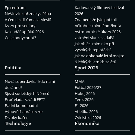
Epicentrum
Karlovarský filmový festival
Neštovice: příznaky, léčba
2026
V čem jezdí Yamal a Mesii?
Znamení, že jste potkali
Kvízy pro seniory
někoho z minulého života
Kalendář úplňků 2026
Astronomické úkazy 2026:
Co je bodycount?
zatmění slunce a další
Jak obléci miminko při
vysokých teplotách?
Jak na dokonalé letní mojito
6 lehkých letních salátů
Politika
Sport 2026
Nová superdávka: kdo na ní
MMA
dosáhne?
Fotbal 2026/27
Sjezd sudetských Němců
Hokej 2026
Proč vláda zavádí EET?
Tenis 2026
Padni komu padni
F1 2026
Výpověď z práce vzor
Atletika 2026
Divoký kačer
Cyklistika 2026
Technologie
Ekonomika