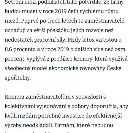
Česká má
Šetření mezi podnikateli také potvrdilo, že firmy
zpomalit
budou muset v roce 2019 čelit rychlému růstu
mezd. Poprvé po třech letech to zaměstnavatelé
označují za větší překážku jejich rozvoje než
nedostatek pracovní síly. Mzdy letos vzrostou o
8,6 procenta a v roce 2019 o dalších více než osm
procent, vyplývá z predikce komory, která využívá
všeobecný model ekonomické rovnováhy České
spořitelny.
Komora zaměstnavatelům v souvislosti s
kolektivními vyjednávání s odbory doporučila, aby
kvůli mzdám potřebné investice do efektivnější
výroby neodkládali. Firmám, které nebudou