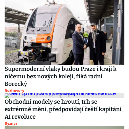
Supermoderní vlaky budou Praze i kraji k
ničemu bez nových kolejí, říká radní
Borecký
Rozhovory
Obchodní modely se hroutí, trh se
extrémně mění, předpovídají čeští kapitáni
AI revoluce
Byznys