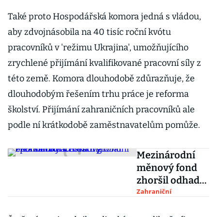
Také proto Hospodářská komora jedná s vládou,
aby zdvojnásobila na 40 tisíc roční kvótu
pracovníků v 'režimu Ukrajina', umožňujícího
zrychlené přijímání kvalifikované pracovní síly z
této země. Komora dlouhodobě zdůrazňuje, že
dlouhodobým řešením trhu práce je reforma
školství. Přijímání zahraničních pracovníků ale
podle ní krátkodobě zaměstnavatelům pomůže.
Mezinárodní
měnový fond
zhoršil odhad
růstu globální
Zahraniční
ekonomiky.