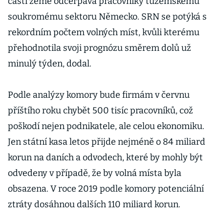
části země odčerpává pracovníky tuzemskému
soukromému sektoru Německo. SRN se potýká s
rekordním počtem volných míst, kvůli kterému
přehodnotila svoji prognózu směrem dolů už
minulý týden, dodal.
Podle analýzy komory bude firmám v červnu
příštího roku chybět 500 tisíc pracovníků, což
poškodí nejen podnikatele, ale celou ekonomiku.
Jen státní kasa letos přijde nejméně o 84 miliard
korun na daních a odvodech, které by mohly být
odvedeny v případě, že by volná místa byla
obsazena. V roce 2019 podle komory potenciální
ztráty dosáhnou dalších 110 miliard korun.