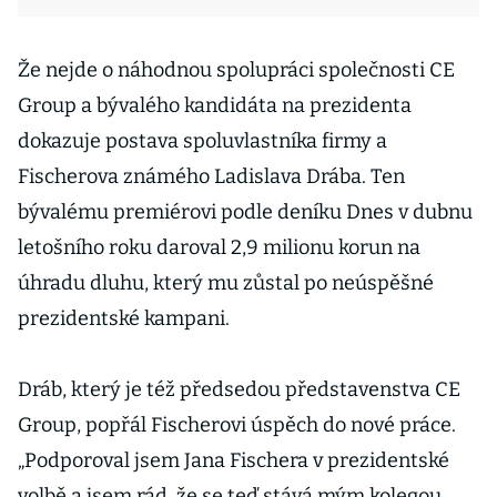
Že nejde o náhodnou spolupráci společnosti CE
Group a bývalého kandidáta na prezidenta
dokazuje postava spoluvlastníka firmy a
Fischerova známého Ladislava Drába. Ten
bývalému premiérovi podle deníku Dnes v dubnu
letošního roku daroval 2,9 milionu korun na
úhradu dluhu, který mu zůstal po neúspěšné
prezidentské kampani.
Dráb, který je též předsedou představenstva CE
Group, popřál Fischerovi úspěch do nové práce.
„Podporoval jsem Jana Fischera v prezidentské
volbě a jsem rád, že se teď stává mým kolegou.