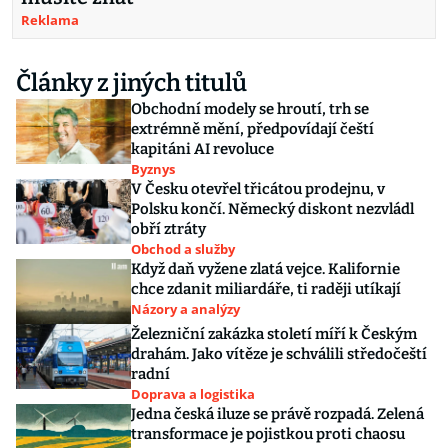
Reklama
Články z jiných titulů
Obchodní modely se hroutí, trh se
extrémně mění, předpovídají čeští
kapitáni AI revoluce
Byznys
V Česku otevřel třicátou prodejnu, v
Polsku končí. Německý diskont nezvládl
obří ztráty
Obchod a služby
Když daň vyžene zlatá vejce. Kalifornie
chce zdanit miliardáře, ti raději utíkají
Názory a analýzy
Železniční zakázka století míří k Českým
drahám. Jako vítěze je schválili středočeští
radní
Doprava a logistika
Jedna česká iluze se právě rozpadá. Zelená
transformace je pojistkou proti chaosu