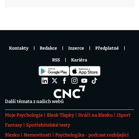
Kontakty
Redakce
Inzerce
Předplatné
RSS
Kariéra
Další témata z našich webů
Moje Psychologie
Blesk Tlapky
Hráči na Blesku
iSport
Fantasy
Spotřebitelské testy
Blesku
Nemovitosti
Psychologika - podcast rozbíjející