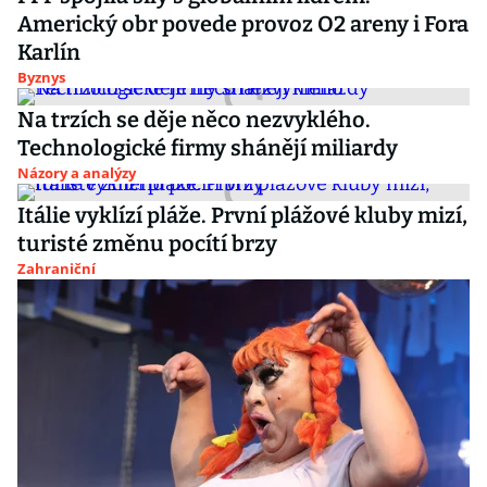
Americký obr povede provoz O2 areny i Fora
Karlín
Byznys
Na trzích se děje něco nezvyklého.
Technologické firmy shánějí miliardy
Názory a analýzy
Itálie vyklízí pláže. První plážové kluby mizí,
turisté změnu pocítí brzy
Zahraniční