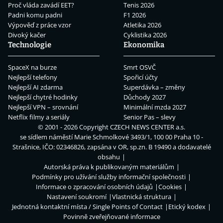
Proč vláda zavádí EET?
Tenis 2026
Padni komu padni
F1 2026
Výpověď z práce vzor
Atletika 2026
Divoký kačer
Cyklistika 2026
Technologie
Ekonomika
SpaceX na burze
Smrt OSVČ
Nejlepší telefony
Spořicí účty
Nejlepší AI zdarma
Superdávka – změny
Nejlepší chytré hodinky
Důchody 2027
Nejlepší VPN – srovnání
Minimální mzda 2027
Netflix filmy a seriály
Senior Pas – slevy
© 2001 - 2026 Copyright
CZECH NEWS CENTER a.s.
se sídlem náměstí Marie Schmolkové 3493/1, 100 00 Praha 10 -
Strašnice, IČO: 02346826, zapsána v OR, sp.zn. B 19490 a dodavatelé
obsahu
Autorská práva k publikovaným materiálům
Podmínky pro užívání služby informační společnosti
Informace o zpracování osobních údajů
Cookies
Nastavení soukromí
Vlastnická struktura
Jednotná kontaktní místa / Single Points of Contact
Etický kodex
Povinně zveřejňované informace