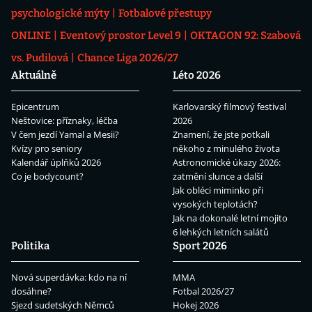
psychologické mýty
Fotbalové přestupy
ONLINE
Eventový prostor Level 9
OKTAGON 92: Szabová
vs. Pudilová
Chance Liga 2026/27
Aktuálně
Léto 2026
Epicentrum
Karlovarský filmový festival
Neštovice: příznaky, léčba
2026
V čem jezdí Yamal a Mesii?
Znamení, že jste potkali
Kvízy pro seniory
někoho z minulého života
Kalendář úplňků 2026
Astronomické úkazy 2026:
Co je bodycount?
zatmění slunce a další
Jak obléci miminko při
vysokých teplotách?
Jak na dokonalé letní mojito
6 lehkých letních salátů
Politika
Sport 2026
Nová superdávka: kdo na ní
MMA
dosáhne?
Fotbal 2026/27
Sjezd sudetských Němců
Hokej 2026