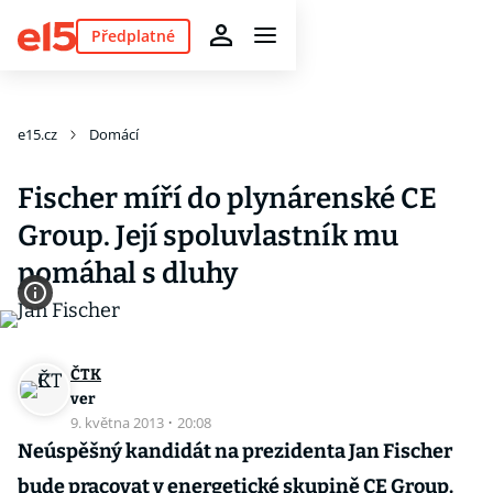
Předplatné
e15.cz
Domácí
Fischer míří do plynárenské CE
Group. Její spoluvlastník mu
pomáhal s dluhy
ČTK
ver
9. května 2013
·
20:08
Neúspěšný kandidát na prezidenta Jan Fischer
bude pracovat v energetické skupině CE Group.