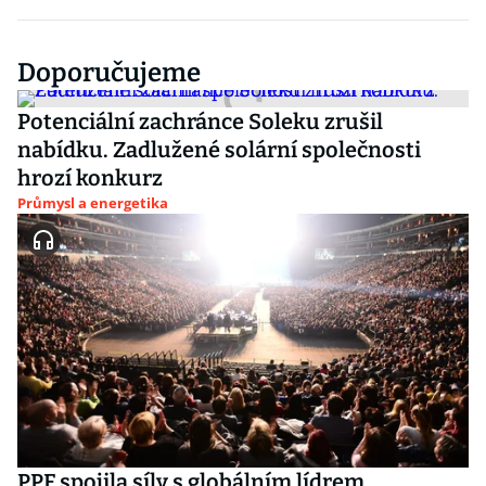
Doporučujeme
Potenciální zachránce Soleku zrušil
nabídku. Zadlužené solární společnosti
hrozí konkurz
Průmysl a energetika
PPF spojila síly s globálním lídrem.