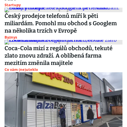
Startupy
Český prodejce telefonů míří k pěti
miliardám. Pomohl mu obchod s Googlem
na několika trzích v Evropě
Byznys
Coca-Cola mizí z regálů obchodů, tekuté
zlato znovu zdraží. A oblíbená farma
mezitím změnila majitele
Co vám (ne)uteklo