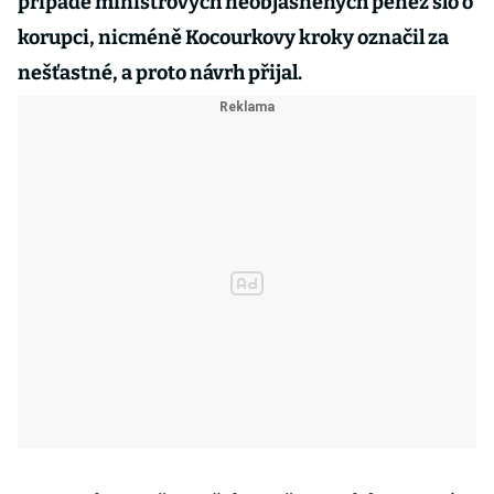
případě ministrových neobjasněných peněz šlo o
korupci, nicméně Kocourkovy kroky označil za
nešťastné, a proto návrh přijal.