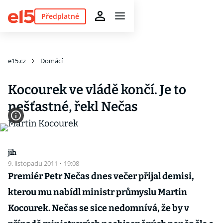
Předplatné
e15.cz
Domácí
Kocourek ve vládě končí. Je to
nešťastné, řekl Nečas
jih
9. listopadu 2011
·
19:08
Premiér Petr Nečas dnes večer přijal demisi,
kterou mu nabídl ministr průmyslu Martin
Kocourek. Nečas se sice nedomnívá, že by v