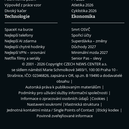
Výpověď z práce vzor
Atletika 2026
Divoký kačer
Cyklistika 2026
Technologie
Ekonomika
SpaceX na burze
Smrt OSVČ
Nejlepší telefony
Spořicí účty
Nejlepší AI zdarma
Superdávka – změny
Nejlepší chytré hodinky
Důchody 2027
Nejlepší VPN – srovnání
Minimální mzda 2027
Netflix filmy a seriály
Senior Pas – slevy
© 2001 - 2026 Copyright
CZECH NEWS CENTER a.s.
se sídlem náměstí Marie Schmolkové 3493/1, 100 00 Praha 10 -
Strašnice, IČO: 02346826, zapsána v OR, sp.zn. B 19490 a dodavatelé
obsahu
Autorská práva k publikovaným materiálům
Podmínky pro užívání služby informační společnosti
Informace o zpracování osobních údajů
Cookies
Nastavení soukromí
Vlastnická struktura
Jednotná kontaktní místa / Single Points of Contact
Etický kodex
Povinně zveřejňované informace