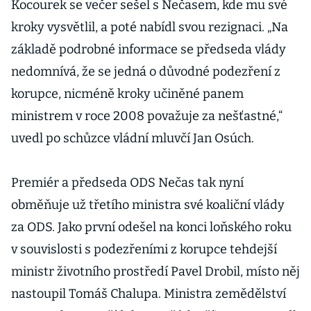
Kocourek se večer sešel s Nečasem, kde mu své
kroky vysvětlil, a poté nabídl svou rezignaci. „Na
základě podrobné informace se předseda vlády
nedomnívá, že se jedná o důvodné podezření z
korupce, nicméně kroky učiněné panem
ministrem v roce 2008 považuje za nešťastné,“
uvedl po schůzce vládní mluvčí Jan Osúch.
Premiér a předseda ODS Nečas tak nyní
obměňuje už třetího ministra své koaliční vlády
za ODS. Jako první odešel na konci loňského roku
v souvislosti s podezřeními z korupce tehdejší
ministr životního prostředí Pavel Drobil, místo něj
nastoupil Tomáš Chalupa. Ministra zemědělství