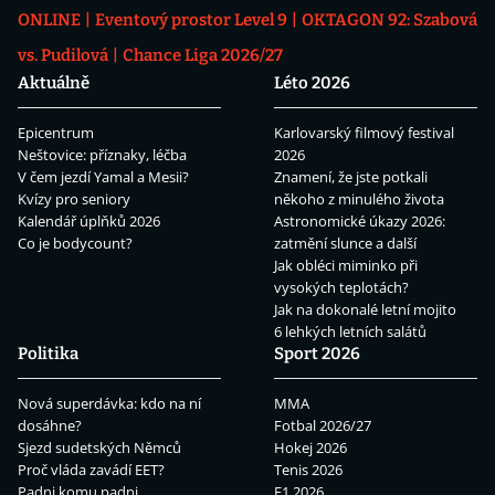
ONLINE
Eventový prostor Level 9
OKTAGON 92: Szabová
vs. Pudilová
Chance Liga 2026/27
Aktuálně
Léto 2026
Epicentrum
Karlovarský filmový festival
Neštovice: příznaky, léčba
2026
V čem jezdí Yamal a Mesii?
Znamení, že jste potkali
Kvízy pro seniory
někoho z minulého života
Kalendář úplňků 2026
Astronomické úkazy 2026:
Co je bodycount?
zatmění slunce a další
Jak obléci miminko při
vysokých teplotách?
Jak na dokonalé letní mojito
6 lehkých letních salátů
Politika
Sport 2026
Nová superdávka: kdo na ní
MMA
dosáhne?
Fotbal 2026/27
Sjezd sudetských Němců
Hokej 2026
Proč vláda zavádí EET?
Tenis 2026
Padni komu padni
F1 2026