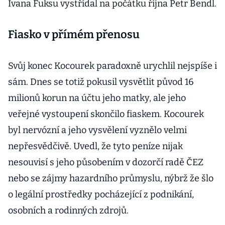
Ivana Fuksu vystřídal na počátku října Petr Bendl.
Fiasko v přímém přenosu
Svůj konec Kocourek paradoxně urychlil nejspíše i
sám. Dnes se totiž pokusil vysvětlit původ 16
milionů korun na účtu jeho matky, ale jeho
veřejné vystoupení skončilo fiaskem. Kocourek
byl nervózní a jeho vysvělení vyznělo velmi
nepřesvědčivě. Uvedl, že tyto peníze nijak
nesouvisí s jeho působením v dozorčí radě ČEZ
nebo se zájmy hazardního průmyslu, nýbrž že šlo
o legální prostředky pocházející z podnikání,
osobních a rodinných zdrojů.