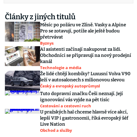
Články z jiných titulů
Měsíc po požáru ve Zlíně. Vasky a Alpine
Pro se zotavují, potíže ale ještě budou
přetrvávat
Byznys
AI asistenti začínají nakupovat za lidi.
Obchodníci se připravují na nový prodejní
kanál
Technologie a média
Že lidé chtějí kombíky? Luxusní Volva V90
leží v autosalonech s milionovou slevou
Český a evropský autoprůmysl
Tuto dopravní značku Češi neznají. Její
ignorování vás vyjde na pět tisíc
Cestování a cestovní ruch
U pražských hal chceme hlavně více akcí,
lepší VIP i gastronomii, říká evropský šéf
Live Nation
Obchod a služby