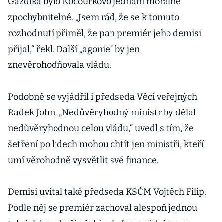
Gazdíka bylo Kocourkovo jednání morálně
zpochybnitelné. „Jsem rád, že se k tomuto
rozhodnutí přiměl, že pan premiér jeho demisi
přijal,“ řekl. Další „agonie“ by jen
znevěrohodňovala vládu.
Podobně se vyjádřil i předseda Věcí veřejných
Radek John. „Nedůvěryhodný ministr by dělal
nedůvěryhodnou celou vládu,“ uvedl s tím, že
šetření po lidech mohou chtít jen ministři, kteří
umí věrohodně vysvětlit své finance.
Demisi uvítal také předseda KSČM Vojtěch Filip.
Podle něj se premiér zachoval alespoň jednou