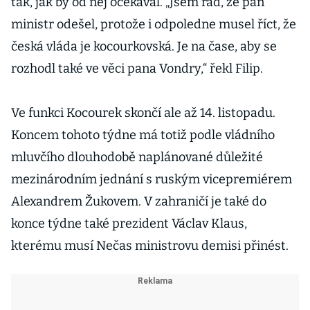
tak, jak by od něj očekával. „Jsem rád, že pan
ministr odešel, protože i odpoledne musel říct, že
česká vláda je kocourkovská. Je na čase, aby se
rozhodl také ve věci pana Vondry,“ řekl Filip.
Ve funkci Kocourek skončí ale až 14. listopadu.
Koncem tohoto týdne má totiž podle vládního
mluvčího dlouhodobě naplánované důležité
mezinárodním jednání s ruským vicepremiérem
Alexandrem Žukovem. V zahraničí je také do
konce týdne také prezident Václav Klaus,
kterému musí Nečas ministrovu demisi přinést.