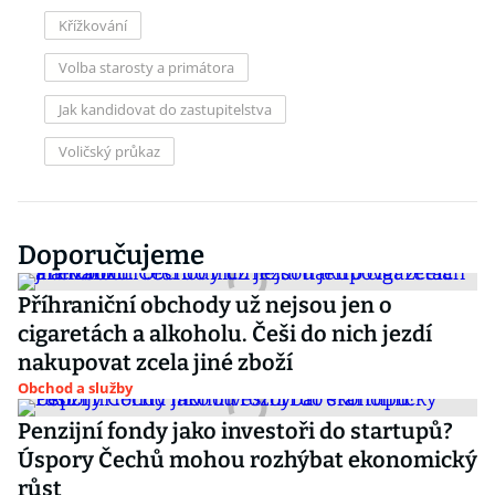
Křížkování
Volba starosty a primátora
Jak kandidovat do zastupitelstva
Voličský průkaz
Doporučujeme
Příhraniční obchody už nejsou jen o
cigaretách a alkoholu. Češi do nich jezdí
nakupovat zcela jiné zboží
Obchod a služby
Penzijní fondy jako investoři do startupů?
Úspory Čechů mohou rozhýbat ekonomický
růst