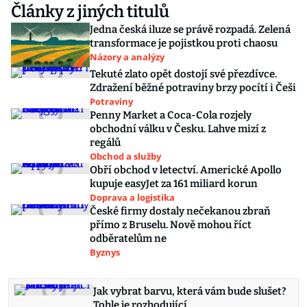
Články z jiných titulů
Jedna česká iluze se právě rozpadá. Zelená
transformace je pojistkou proti chaosu
Názory a analýzy
Tekuté zlato opět dostojí své přezdívce.
Zdražení běžné potraviny brzy pocítí i Češi
Potraviny
Penny Market a Coca-Cola rozjely
obchodní válku v Česku. Lahve mizí z
regálů
Obchod a služby
Obří obchod v letectví. Americké Apollo
kupuje easyJet za 161 miliard korun
Doprava a logistika
České firmy dostaly nečekanou zbraň
přímo z Bruselu. Nově mohou říct
odběratelům ne
Byznys
Jak vybrat barvu, která vám bude slušet?
Tohle je rozhodující