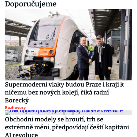
Doporučujeme
Supermoderní vlaky budou Praze i kraji k
ničemu bez nových kolejí, říká radní
Borecký
Rozhovory
Obchodní modely se hroutí, trh se
extrémně mění, předpovídají čeští kapitáni
AI revoluce