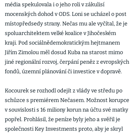
média spekulovala i o jeho roli v zákulisí
mocenských dohod v ODS. Loni se ucházel o post
místopředsedy strany. Nečas mu ale vyčítal, že je
spoluarchitektem velké koalice v Jihočeském
kraji. Pod sociálnědemokratickým hejtmanem
Jiřím Zimolou měl dosud Kuba na starost mimo
jiné regionální rozvoj, čerpání peněz z evropských
fondů, územní plánování či investice v dopravě.
Kocourek se rozhodl odejít z vlády ve středu po
schůzce s premiérem Nečasem. Možnost korupce
v souvislosti s 16 miliony korun na účtu své matky
popřel. Prohlásil, že peníze byly jeho a svěřil je
společnosti Key Investments proto, aby je skryl