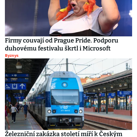
Firmy couvají od Prague Pride. Podporu
duhovému festivalu škrtl i Microsoft
Byznys
Železniční zakázka století míří k Českým