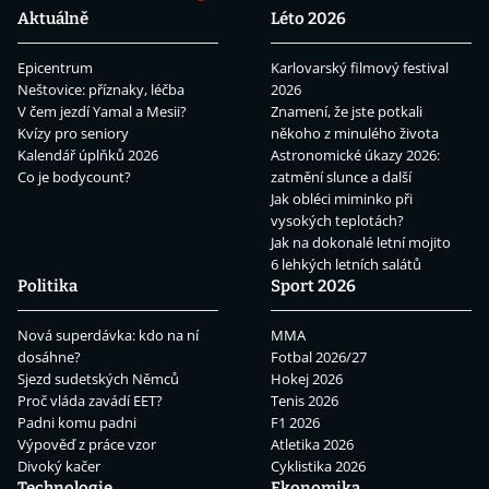
Aktuálně
Léto 2026
Epicentrum
Karlovarský filmový festival
Neštovice: příznaky, léčba
2026
V čem jezdí Yamal a Mesii?
Znamení, že jste potkali
Kvízy pro seniory
někoho z minulého života
Kalendář úplňků 2026
Astronomické úkazy 2026:
Co je bodycount?
zatmění slunce a další
Jak obléci miminko při
vysokých teplotách?
Jak na dokonalé letní mojito
6 lehkých letních salátů
Politika
Sport 2026
Nová superdávka: kdo na ní
MMA
dosáhne?
Fotbal 2026/27
Sjezd sudetských Němců
Hokej 2026
Proč vláda zavádí EET?
Tenis 2026
Padni komu padni
F1 2026
Výpověď z práce vzor
Atletika 2026
Divoký kačer
Cyklistika 2026
Technologie
Ekonomika