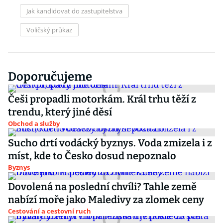
Jak kandidovat do zastupitelstva
Voličský průkaz
Doporučujeme
Češi propadli motorkám. Král trhu těží z
trendu, který jiné děsí
Obchod a služby
Sucho drtí vodácký byznys. Voda zmizela i z
míst, kde to Česko dosud nepoznalo
Byznys
Dovolená na poslední chvíli? Tahle země
nabízí moře jako Maledivy za zlomek ceny
Cestování a cestovní ruch