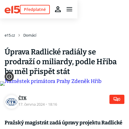
Předplatné
e15.cz
Domácí
Úprava Radlické radiály se
prodraží o miliardy, podle Hřiba
by měl přispět stát
ČTK
0
17. června 2024
·
18:16
Pražský magistrát zadá úpravy projektu Radlické