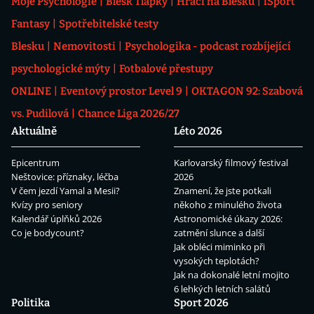
Moje Psychologie
Blesk Tlapky
Hráči na Blesku
iSport
Fantasy
Spotřebitelské testy
Blesku
Nemovitosti
Psychologika - podcast rozbíjející
psychologické mýty
Fotbalové přestupy
ONLINE
Eventový prostor Level 9
OKTAGON 92: Szabová
vs. Pudilová
Chance Liga 2026/27
Aktuálně
Léto 2026
Epicentrum
Karlovarský filmový festival
Neštovice: příznaky, léčba
2026
V čem jezdí Yamal a Mesii?
Znamení, že jste potkali
Kvízy pro seniory
někoho z minulého života
Kalendář úplňků 2026
Astronomické úkazy 2026:
Co je bodycount?
zatmění slunce a další
Jak obléci miminko při
vysokých teplotách?
Jak na dokonalé letní mojito
6 lehkých letních salátů
Politika
Sport 2026