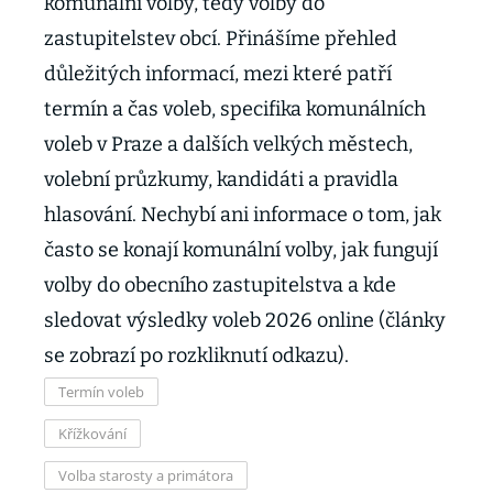
komunální volby, tedy volby do
zastupitelstev obcí. Přinášíme přehled
důležitých informací, mezi které patří
termín a čas voleb, specifika komunálních
voleb v Praze a dalších velkých městech,
volební průzkumy, kandidáti a pravidla
hlasování. Nechybí ani informace o tom, jak
často se konají komunální volby, jak fungují
volby do obecního zastupitelstva a kde
sledovat výsledky voleb 2026 online (články
se zobrazí po rozkliknutí odkazu).
Termín voleb
Křížkování
Volba starosty a primátora