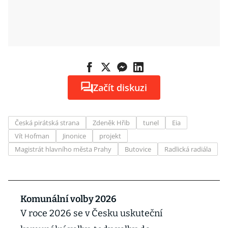
Začít diskuzi
Česká pirátská strana
Zdeněk Hřib
tunel
Eia
Vít Hofman
Jinonice
projekt
Magistrát hlavního města Prahy
Butovice
Radlická radiála
Komunální volby 2026
V roce 2026 se v Česku uskuteční