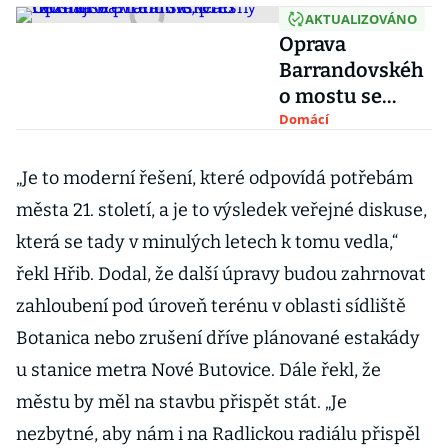
AKTUALIZOVÁNO
Oprava
Barrandovskéh
o mostu se
protáhne,
Domácí
přesný termín
otevření
„Je to moderní řešení, které odpovídá potřebám
silničáři neznají
města 21. století, a je to výsledek veřejné diskuse,
která se tady v minulých letech k tomu vedla,“
řekl Hřib. Dodal, že další úpravy budou zahrnovat
zahloubení pod úroveň terénu v oblasti sídliště
Botanica nebo zrušení dříve plánované estakády
u stanice metra Nové Butovice. Dále řekl, že
městu by měl na stavbu přispět stát. „Je
nezbytné, aby nám i na Radlickou radiálu přispěl