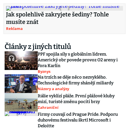
Jak spolehlivě zakryjete šediny? Tohle
musíte znát
Reklama
Články z jiných titulů
PPF spojila síly s globálním lídrem.
Americký obr povede provoz O2 areny i
Fora Karlín
Byznys
Na trzích se děje něco nezvyklého.
Technologické firmy shánějí miliardy
Názory a analýzy
Itálie vyklízí pláže. První plážové kluby
mizí, turisté změnu pocítí brzy
Zahraniční
Firmy couvají od Prague Pride. Podporu
duhovému festivalu škrtl Microsoft i
Deloitte