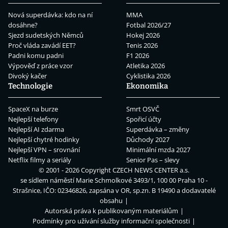
Nová superdávka: kdo na ní
MMA
dosáhne?
Fotbal 2026/27
Sjezd sudetských Němců
Hokej 2026
Proč vláda zavádí EET?
Tenis 2026
Padni komu padni
F1 2026
Výpověď z práce vzor
Atletika 2026
Divoký kačer
Cyklistika 2026
Technologie
Ekonomika
SpaceX na burze
Smrt OSVČ
Nejlepší telefony
Spořicí účty
Nejlepší AI zdarma
Superdávka – změny
Nejlepší chytré hodinky
Důchody 2027
Nejlepší VPN – srovnání
Minimální mzda 2027
Netflix filmy a seriály
Senior Pas – slevy
© 2001 - 2026 Copyright
CZECH NEWS CENTER a.s.
se sídlem náměstí Marie Schmolkové 3493/1, 100 00 Praha 10 -
Strašnice, IČO: 02346826, zapsána v OR, sp.zn. B 19490 a dodavatelé
obsahu
Autorská práva k publikovaným materiálům
Podmínky pro užívání služby informační společnosti