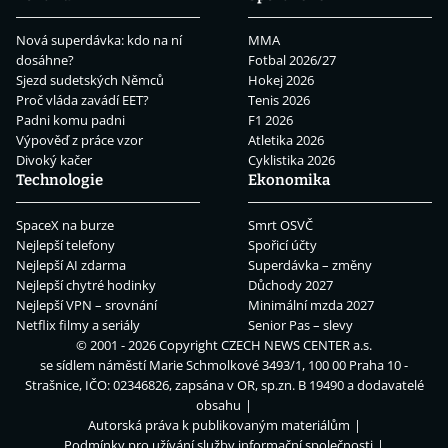
Nová superdávka: kdo na ní
MMA
dosáhne?
Fotbal 2026/27
Sjezd sudetských Němců
Hokej 2026
Proč vláda zavádí EET?
Tenis 2026
Padni komu padni
F1 2026
Výpověď z práce vzor
Atletika 2026
Divoký kačer
Cyklistika 2026
Technologie
Ekonomika
SpaceX na burze
Smrt OSVČ
Nejlepší telefony
Spořicí účty
Nejlepší AI zdarma
Superdávka – změny
Nejlepší chytré hodinky
Důchody 2027
Nejlepší VPN – srovnání
Minimální mzda 2027
Netflix filmy a seriály
Senior Pas – slevy
© 2001 - 2026 Copyright
CZECH NEWS CENTER a.s.
se sídlem náměstí Marie Schmolkové 3493/1, 100 00 Praha 10 -
Strašnice, IČO: 02346826, zapsána v OR, sp.zn. B 19490 a dodavatelé
obsahu
Autorská práva k publikovaným materiálům
Podmínky pro užívání služby informační společnosti