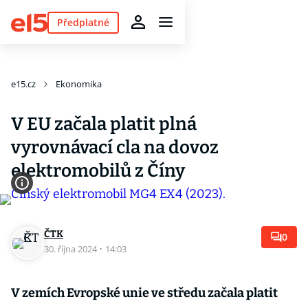
Předplatné
e15.cz
Ekonomika
V EU začala platit plná
vyrovnávací cla na dovoz
elektromobilů z Číny
ČTK
0
30. října 2024
·
14:03
V zemích Evropské unie ve středu začala platit