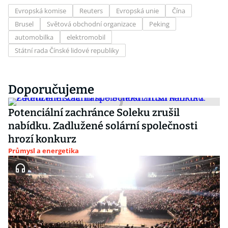
Evropská komise
Reuters
Evropská unie
Čína
Brusel
Světová obchodní organizace
Peking
automobilka
elektromobil
Státní rada Čínské lidové republiky
Doporučujeme
Potenciální zachránce Soleku zrušil
nabídku. Zadlužené solární společnosti
hrozí konkurz
Průmysl a energetika