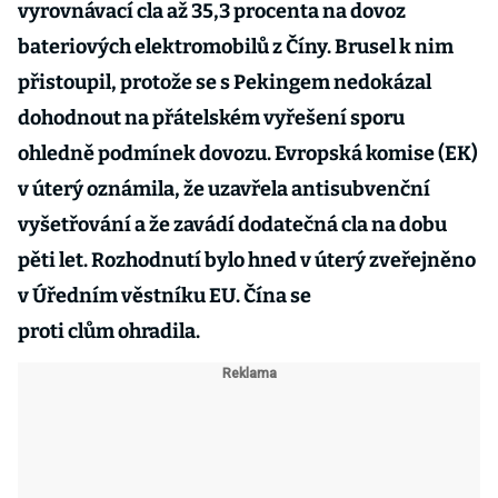
vyrovnávací cla až 35,3 procenta na dovoz
bateriových elektromobilů z Číny. Brusel k nim
přistoupil, protože se s Pekingem nedokázal
dohodnout na přátelském vyřešení sporu
ohledně podmínek dovozu. Evropská komise (EK)
v úterý oznámila, že uzavřela antisubvenční
vyšetřování a že zavádí dodatečná cla na dobu
pěti let. Rozhodnutí bylo hned v úterý zveřejněno
v Úředním věstníku EU. Čína se
proti clům ohradila.