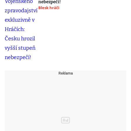
nebezpečí!
Blesk hráči