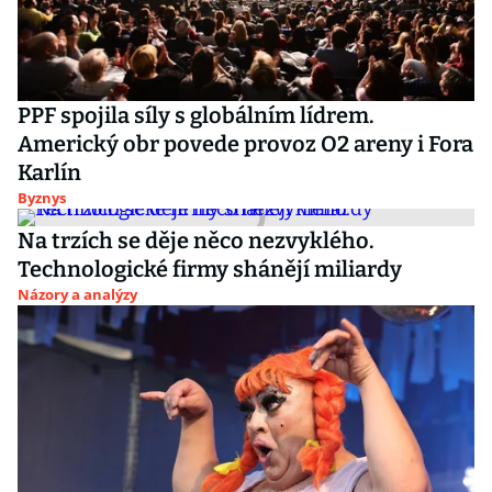
PPF spojila síly s globálním lídrem.
Americký obr povede provoz O2 areny i Fora
Karlín
Byznys
Na trzích se děje něco nezvyklého.
Technologické firmy shánějí miliardy
Názory a analýzy