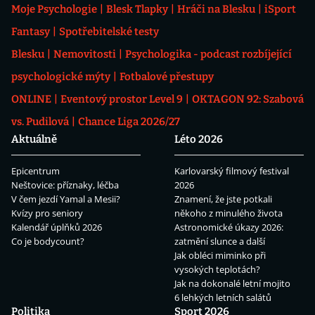
Moje Psychologie
Blesk Tlapky
Hráči na Blesku
iSport
Fantasy
Spotřebitelské testy
Blesku
Nemovitosti
Psychologika - podcast rozbíjející
psychologické mýty
Fotbalové přestupy
ONLINE
Eventový prostor Level 9
OKTAGON 92: Szabová
vs. Pudilová
Chance Liga 2026/27
Aktuálně
Léto 2026
Epicentrum
Karlovarský filmový festival
Neštovice: příznaky, léčba
2026
V čem jezdí Yamal a Mesii?
Znamení, že jste potkali
Kvízy pro seniory
někoho z minulého života
Kalendář úplňků 2026
Astronomické úkazy 2026:
Co je bodycount?
zatmění slunce a další
Jak obléci miminko při
vysokých teplotách?
Jak na dokonalé letní mojito
6 lehkých letních salátů
Politika
Sport 2026