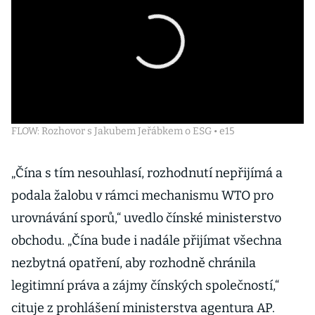
FLOW: Rozhovor s Jakubem Jeřábkem o ESG • e15
„Čína s tím nesouhlasí, rozhodnutí nepřijímá a
podala žalobu v rámci mechanismu WTO pro
urovnávání sporů,“ uvedlo čínské ministerstvo
obchodu. „Čína bude i nadále přijímat všechna
nezbytná opatření, aby rozhodně chránila
legitimní práva a zájmy čínských společností,“
cituje z prohlášení ministerstva agentura AP.