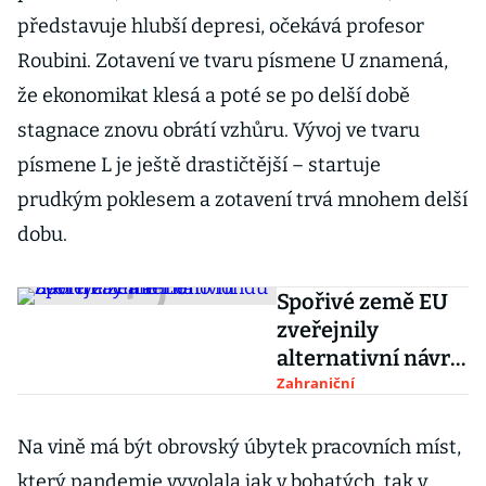
představuje hlubší depresi, očekává profesor
Roubini. Zotavení ve tvaru písmene U znamená,
že ekonomikat klesá a poté se po delší době
stagnace znovu obrátí vzhůru. Vývoj ve tvaru
písmene L je ještě drastičtější – startuje
prudkým poklesem a zotavení trvá mnohem delší
dobu.
Spořivé země EU
zveřejnily
alternativní návrh
záchranného
Zahraniční
fondu
Na vině má být obrovský úbytek pracovních míst,
který pandemie vyvolala jak v bohatých, tak v