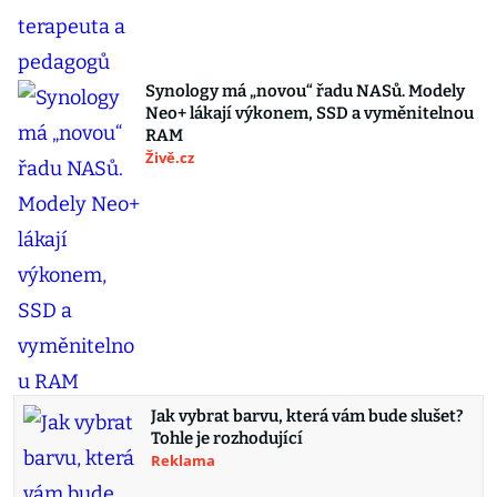
Synology má „novou“ řadu NASů. Modely
Neo+ lákají výkonem, SSD a vyměnitelnou
RAM
Živě.cz
Jak vybrat barvu, která vám bude slušet?
Tohle je rozhodující
Reklama