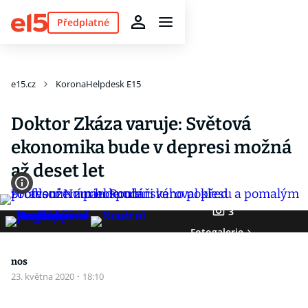
Předplatné
e15.cz
KoronaHelpdesk E15
Doktor Zkáza varuje: Světová
ekonomika bude v depresi možná
až deset let
3
Fotogalerie
nos
23. května 2020
·
18:10