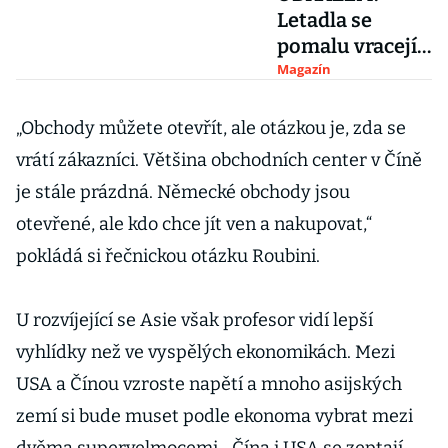
Letadla se
pomalu vracejí
nad Evropu.
Magazín
Podívejte se na
radarové
„Obchody můžete otevřít, ale otázkou je, zda se
snímky
vrátí zákazníci. Většina obchodních center v Číně
je stále prázdná. Německé obchody jsou
otevřené, ale kdo chce jít ven a nakupovat,“
pokládá si řečnickou otázku Roubini.
U rozvíjející se Asie však profesor vidí lepší
vyhlídky než ve vyspělých ekonomikách. Mezi
USA a Čínou vzroste napětí a mnoho asijských
zemí si bude muset podle ekonoma vybrat mezi