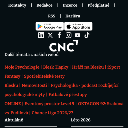
Kontakty
Redakce
Inzerce
Předplatné
RSS
Kariéra
Další témata z našich webů
Moje Psychologie
Blesk Tlapky
Hráči na Blesku
iSport
Fantasy
Spotřebitelské testy
Blesku
Nemovitosti
Psychologika - podcast rozbíjející
psychologické mýty
Fotbalové přestupy
ONLINE
Eventový prostor Level 9
OKTAGON 92: Szabová
vs. Pudilová
Chance Liga 2026/27
Aktuálně
Léto 2026