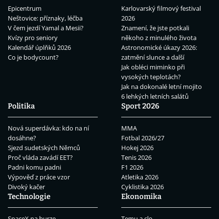
Epicentrum
Karlovarský filmový festival
Neštovice: příznaky, léčba
2026
V čem jezdí Yamal a Mesii?
Znamení, že jste potkali
Kvízy pro seniory
někoho z minulého života
Kalendář úplňků 2026
Astronomické úkazy 2026:
Co je bodycount?
zatmění slunce a další
Jak obléci miminko při
vysokých teplotách?
Jak na dokonalé letní mojito
6 lehkých letních salátů
Politika
Sport 2026
Nová superdávka: kdo na ní
MMA
dosáhne?
Fotbal 2026/27
Sjezd sudetských Němců
Hokej 2026
Proč vláda zavádí EET?
Tenis 2026
Padni komu padni
F1 2026
Výpověď z práce vzor
Atletika 2026
Divoký kačer
Cyklistika 2026
Technologie
Ekonomika
SpaceX na burze
Temu a clo