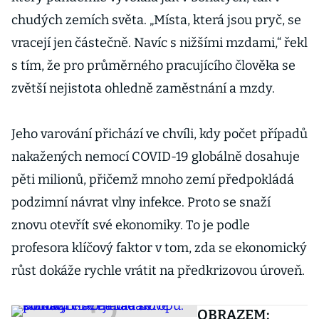
chudých zemích světa. „Místa, která jsou pryč, se
vracejí jen částečně. Navíc s nižšími mzdami,“ řekl
s tím, že pro průměrného pracujícího člověka se
zvětší nejistota ohledně zaměstnání a mzdy.
Jeho varování přichází ve chvíli, kdy počet případů
nakažených nemocí COVID-19 globálně dosahuje
pěti milionů, přičemž mnoho zemí předpokládá
podzimní návrat vlny infekce. Proto se snaží
znovu otevřít své ekonomiky. To je podle
profesora klíčový faktor v tom, zda se ekonomický
růst dokáže rychle vrátit na předkrizovou úroveň.
OBRAZEM: