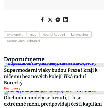
ekonomika
krize
Nouriel Roubini
koronavirus
Koronavirus - zahraničí
Doporučujeme
Supermoderní vlaky budou Praze i kraji k
ničemu bez nových kolejí, říká radní
Borecký
Rozhovory
Obchodní modely se hroutí, trh se
extrémně mění, předpovídají čeští kapitáni