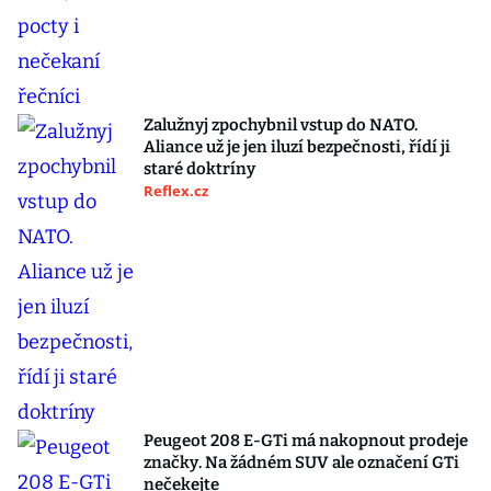
Zalužnyj zpochybnil vstup do NATO.
Aliance už je jen iluzí bezpečnosti, řídí ji
staré doktríny
Reflex.cz
Peugeot 208 E-GTi má nakopnout prodeje
značky. Na žádném SUV ale označení GTi
nečekejte