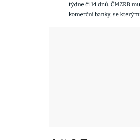
týdne či 14 dnů. ČMZRB mus
komerční banky, se kterým