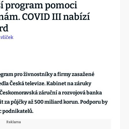
lší program pomoci
mám. COVID III nabízí
rd
ogram pro živnostníky a firmy zasažené
dla Česká televize. Kabinet na záruky
. Českomoravská záruční a rozvojová banka
t za půjčky až 500 miliard korun. Podporu by
íc podnikatelů.