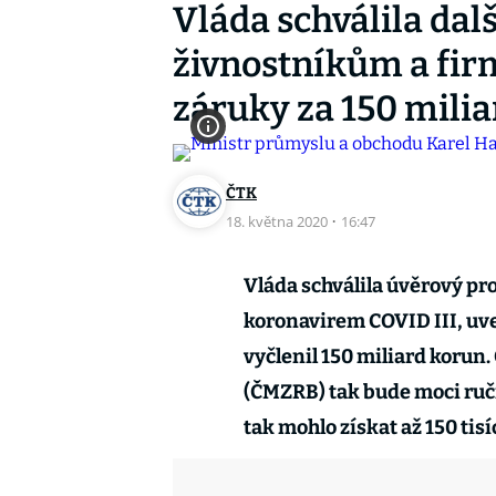
Vláda schválila da
živnostníkům a fir
záruky za 150 milia
ČTK
18. května 2020
·
16:47
Vláda schválila úvěrový pr
koronavirem COVID III, uve
vyčlenil 150 miliard korun
(ČMZRB) tak bude moci ruči
tak mohlo získat až 150 tis