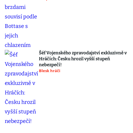
Šéf Vojenského zpravodajství exkluzivně v
Hráčích: Česku hrozil vyšší stupeň
nebezpečí!
Blesk hráči