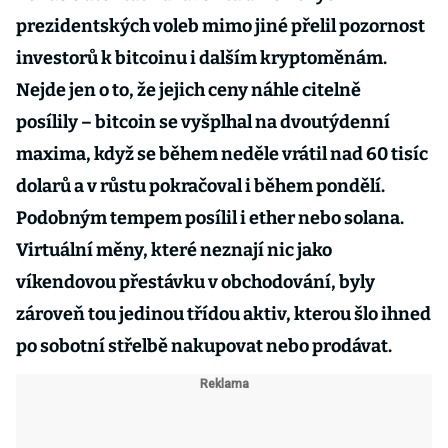
prezidentských voleb mimo jiné přelil pozornost
investorů k bitcoinu i dalším kryptoměnám.
Nejde jen o to, že jejich ceny náhle citelně
posílily – bitcoin se vyšplhal na dvoutýdenní
maxima, když se během neděle vrátil nad 60 tisíc
dolarů a v růstu pokračoval i během pondělí.
Podobným tempem posílil i ether nebo solana.
Virtuální měny, které neznají nic jako
víkendovou přestávku v obchodování, byly
zároveň tou jedinou třídou aktiv, kterou šlo ihned
po sobotní střelbě nakupovat nebo prodávat.