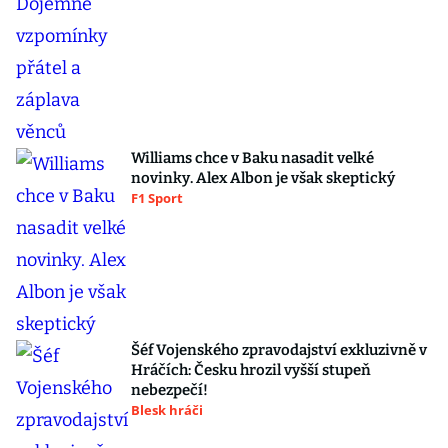
Williams chce v Baku nasadit velké
novinky. Alex Albon je však skeptický
F1 Sport
Šéf Vojenského zpravodajství exkluzivně v
Hráčích: Česku hrozil vyšší stupeň
nebezpečí!
Blesk hráči