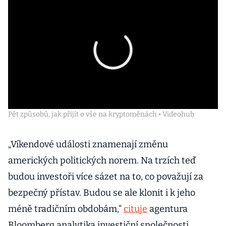
Pět způsobů, jak přijít o vše na kryptoměnách • Videohub
„Víkendové události znamenají změnu
amerických politických norem. Na trzích teď
budou investoři více sázet na to, co považují za
bezpečný přístav. Budou se ale klonit i k jeho
méně tradičním obdobám,“
cituje
agentura
Bloomberg analytika investiční společnosti