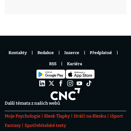
Kontakty
Redakce
Inzerce
Předplatné
RSS
Kariéra
Další témata z našich webů
Moje Psychologie
Blesk Tlapky
Hráči na Blesku
iSport
Fantasy
Spotřebitelské testy