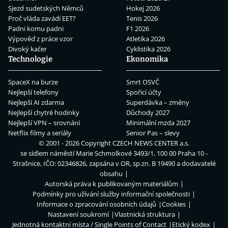
Sjezd sudetských Němců
Hokej 2026
Proč vláda zavádí EET?
Tenis 2026
Padni komu padni
F1 2026
Výpověď z práce vzor
Atletika 2026
Divoký kačer
Cyklistika 2026
Technologie
Ekonomika
SpaceX na burze
Smrt OSVČ
Nejlepší telefony
Spořicí účty
Nejlepší AI zdarma
Superdávka – změny
Nejlepší chytré hodinky
Důchody 2027
Nejlepší VPN – srovnání
Minimální mzda 2027
Netflix filmy a seriály
Senior Pas – slevy
© 2001 - 2026 Copyright
CZECH NEWS CENTER a.s.
se sídlem náměstí Marie Schmolkové 3493/1, 100 00 Praha 10 -
Strašnice, IČO: 02346826, zapsána v OR, sp.zn. B 19490 a dodavatelé
obsahu
Autorská práva k publikovaným materiálům
Podmínky pro užívání služby informační společnosti
Informace o zpracování osobních údajů
Cookies
Nastavení soukromí
Vlastnická struktura
Jednotná kontaktní místa / Single Points of Contact
Etický kodex