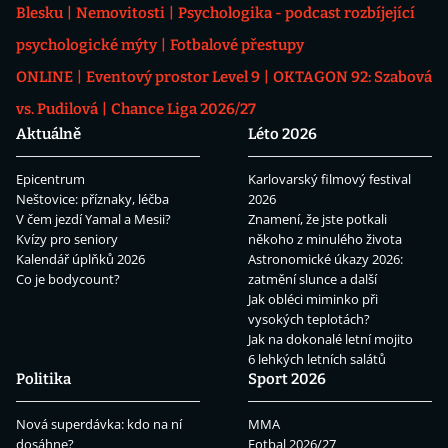
Blesku
Nemovitosti
Psychologika - podcast rozbíjející
psychologické mýty
Fotbalové přestupy
ONLINE
Eventový prostor Level 9
OKTAGON 92: Szabová
vs. Pudilová
Chance Liga 2026/27
Aktuálně
Léto 2026
Epicentrum
Karlovarský filmový festival
Neštovice: příznaky, léčba
2026
V čem jezdí Yamal a Mesii?
Znamení, že jste potkali
Kvízy pro seniory
někoho z minulého života
Kalendář úplňků 2026
Astronomické úkazy 2026:
Co je bodycount?
zatmění slunce a další
Jak obléci miminko při
vysokých teplotách?
Jak na dokonalé letní mojito
6 lehkých letních salátů
Politika
Sport 2026
Nová superdávka: kdo na ní
MMA
dosáhne?
Fotbal 2026/27