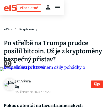
Předplatné
e15.cz
Kryptoměny
Po střelbě na Trumpa prudce
posílil bitcoin. Už je z kryptoměny
bezpečný přístav?
Jan Vávra
0
lig
15. července 2024
·
15:20
Pokus o atentát na favorita amerických