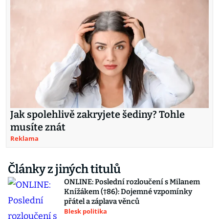
Jak spolehlivě zakryjete šediny? Tohle
musíte znát
Reklama
Články z jiných titulů
ONLINE: Poslední rozloučení s Milanem
Knížákem (†86): Dojemné vzpomínky
přátel a záplava věnců
Blesk politika