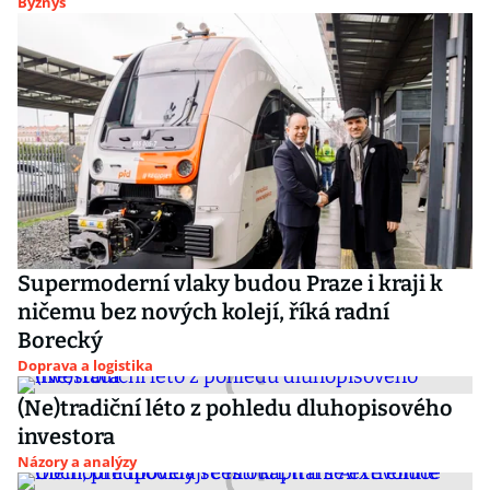
Byznys
Supermoderní vlaky budou Praze i kraji k
ničemu bez nových kolejí, říká radní
Borecký
Doprava a logistika
(Ne)tradiční léto z pohledu dluhopisového
investora
Názory a analýzy