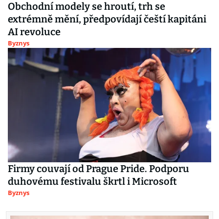
Obchodní modely se hroutí, trh se
extrémně mění, předpovídají čeští kapitáni
AI revoluce
Byznys
Firmy couvají od Prague Pride. Podporu
duhovému festivalu škrtl i Microsoft
Byznys