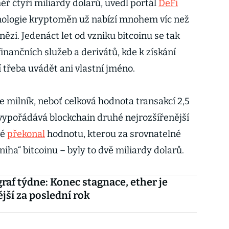
měř čtyři miliardy dolarů, uvedl portál
DeFi
nologie kryptoměn už nabízí mnohem víc než
nězi. Jedenáct let od vzniku bitcoinu se tak
finančních služeb a derivátů, kde k získání
 třeba uvádět ani vlastní jméno.
 milník, neboť celková hodnota transakcí 2,5
 vypořádává blockchain druhé nejrozšířenější
vé
překonal
hodnotu, kterou za srovnatelné
niha“ bitcoinu – byly to dvě miliardy dolarů.
raf týdne: Konec stagnace, ether je
jší za poslední rok