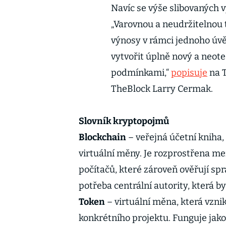
Navíc se výše slibovaných 
„Varovnou a neudržitelnou t
výnosy v rámci jednoho úvě
vytvořit úplně nový a neot
podmínkami,“
popisuje
na T
TheBlock Larry Cermak.
Slovník kryptopojmů
Blockchain
– veřejná účetní kniha,
virtuální měny. Je rozprostřena m
počítačů, které zároveň ověřují sp
potřeba centrální autority, která b
Token
– virtuální měna, která vzni
konkrétního projektu. Funguje jako