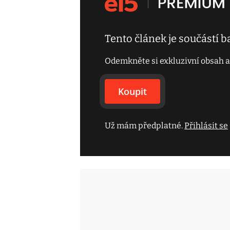
Tento článek je součástí 
Odemkněte si exkluzivní obsah a
Koupit
Už mám předplatné.
Přihlásit se