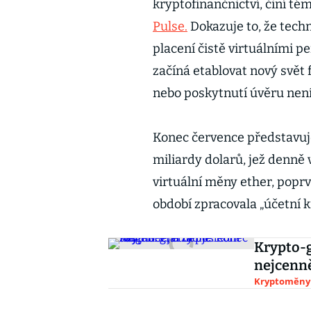
kryptofinančnictví, činí té
Pulse.
Dokazuje to, že tech
placení čistě virtuálními pe
začíná etablovat nový svět 
nebo poskytnutí úvěru není
Konec července představuje
miliardy dolarů, jež denně
virtuální měny ether, popr
období zpracovala „účetní k
Krypto-g
nejcenně
Kryptoměny