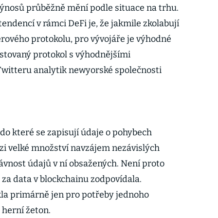
výnosů průběžně mění podle situace na trhu.
endencí v rámci DeFi je, že jakmile zkolabují
rového protokolu, pro vývojáře je výhodné
estovaný protokol s výhodnějšími
witteru analytik newyorské společnosti
 do které se zapisují údaje o pohybech
ezi velké množství navzájem nezávislých
rávnost údajů v ní obsažených. Není proto
y za data v blockchainu zodpovídala.
kla primárně jen pro potřeby jednoho
 herní žeton.