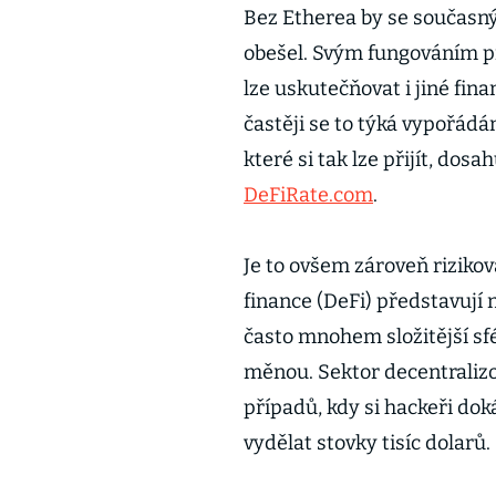
Bez Etherea by se současný
obešel. Svým fungováním p
lze uskutečňovat i jiné fina
častěji se to týká vypořádá
které si tak lze přijít, dos
DeFiRate.com
.
Je to ovšem zároveň riziko
finance (DeFi) představují
často mnohem složitější sfé
měnou. Sektor decentralizo
případů, kdy si hackeři dok
vydělat stovky tisíc dolarů.