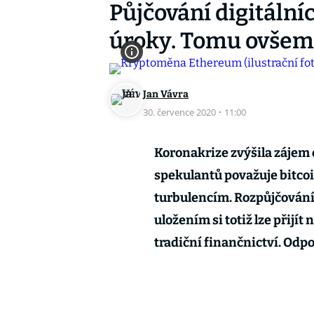
Půjčování digitální
úroky. Tomu ovšem 
Jan Vávra
30. července 2020
·
11:00
Koronakrize zvýšila zájem o
spekulantů považuje bitcoin
turbulencím. Rozpůjčování
uložením si totiž lze přijít
tradiční finančnictví. Odpo