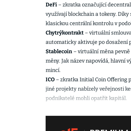
DeFi
– zkratka označující decentral
využívají blockchain a tokeny. Dík
klasickou centrální kontrolu v pod
Chytrý
kontrakt
– virtuální smlouva
automaticky aktivuje po dosažení 
Stablecoin
– virtuální měna pevně 
měny. Jak název napovídá, hlavní vý
mincí.
ICO
– zkratka Initial Coin Offerin
jiné projekty nabízely veřejnosti ke 
podnikatelé mohli opatřit kapitál.