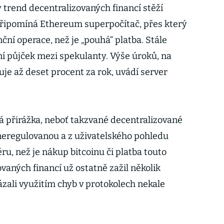
 trend decentralizovaných financí stěží
řipomíná Ethereum superpočítač, přes který
nční operace, než je „pouhá“ platba. Stále
ní půjček mezi spekulanty. Výše úroků, na
ahuje až deset procent za rok, uvádí server
vá přirážka, neboť takzvané decentralizované
 neregulovanou a z uživatelského pohledu
ru, než je nákup bitcoinu či platba touto
vaných financí už ostatně zažil několik
ázali využitím chyb v protokolech nekale