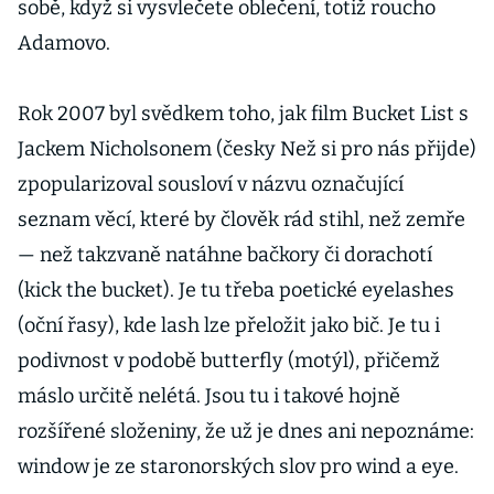
sobě, když si vysvlečete oblečení, totiž roucho
Adamovo.
Rok 2007 byl svědkem toho, jak film Bucket List s
Jackem Nicholsonem (česky Než si pro nás přijde)
zpopularizoval sousloví v názvu označující
seznam věcí, které by člověk rád stihl, než zemře
— než takzvaně natáhne bačkory či dorachotí
(kick the bucket). Je tu třeba poetické eyelashes
(oční řasy), kde lash lze přeložit jako bič. Je tu i
podivnost v podobě butterfly (motýl), přičemž
máslo určitě nelétá. Jsou tu i takové hojně
rozšířené složeniny, že už je dnes ani nepoznáme:
window je ze staronorských slov pro wind a eye.