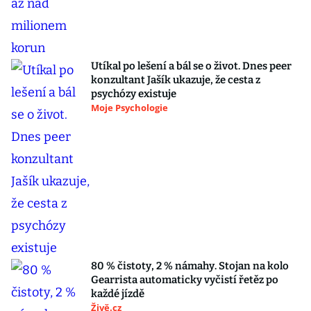
Utíkal po lešení a bál se o život. Dnes peer
konzultant Jašík ukazuje, že cesta z
psychózy existuje
Moje Psychologie
80 % čistoty, 2 % námahy. Stojan na kolo
Gearrista automaticky vyčistí řetěz po
každé jízdě
Živě.cz