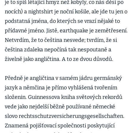
je to spíš létající hmyz než kobyly, co nás děsí po
nocích) a nightshirt je noční košile, ale jde tu jen o
podstatná jména, do kterých se vrazí nějaké to
přídavné jméno. Jistě, earthquake je zemětřesení.
Netvrdím, že to čeština nesvede; tvrdím, že si
čeština zdaleka nepočíná tak nespoutaně a
živelně jako angličtina. A to ze dvou důvodů.
Předně je angličtina v samém jádru germánský
jazyk a němčina je přímo vyhlášená tvořením
složenin. Guinnessova kniha světových rekordů
vede jako nejdelší běžně používané německé
slovo rechtsschutzversicherungsgesellschaften.
Znamená pojišťovací společnosti poskytující