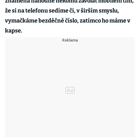
znamená náhodně někomu zavolat mobilem tím,
že si na telefonu sedíme či, v širším smyslu,
vymačkáme bezděčně číslo, zatímco ho máme v
kapse.