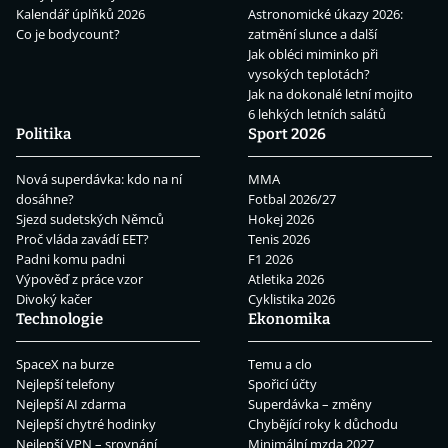
Kalendář úplňků 2026
Astronomické úkazy 2026:
Co je bodycount?
zatmění slunce a další
Jak obléci miminko při
vysokých teplotách?
Jak na dokonalé letní mojito
6 lehkých letních salátů
Politika
Sport 2026
Nová superdávka: kdo na ní
MMA
dosáhne?
Fotbal 2026/27
Sjezd sudetských Němců
Hokej 2026
Proč vláda zavádí EET?
Tenis 2026
Padni komu padni
F1 2026
Výpověď z práce vzor
Atletika 2026
Divoký kačer
Cyklistika 2026
Technologie
Ekonomika
SpaceX na burze
Temu a clo
Nejlepší telefony
Spořicí účty
Nejlepší AI zdarma
Superdávka – změny
Nejlepší chytré hodinky
Chybějící roky k důchodu
Nejlepší VPN – srovnání
Minimální mzda 2027