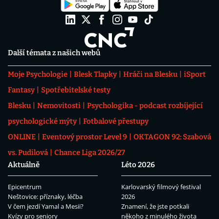
Další témata z našich webů
Moje Psychologie
Blesk Tlapky
Hráči na Blesku
iSport
Fantasy
Spotřebitelské testy
Blesku
Nemovitosti
Psychologika - podcast rozbíjející
psychologické mýty
Fotbalové přestupy
ONLINE
Eventový prostor Level 9
OKTAGON 92: Szabová
vs. Pudilová
Chance Liga 2026/27
Aktuálně
Léto 2026
Epicentrum
Karlovarský filmový festival
Neštovice: příznaky, léčba
2026
V čem jezdí Yamal a Mesii?
Znamení, že jste potkali
Kvízy pro seniory
někoho z minulého života