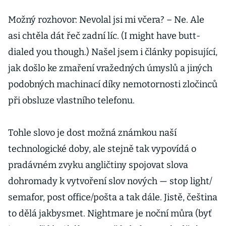
Možný rozhovor: Nevolal jsi mi včera? – Ne. Ale
asi chtěla dát řeč zadní líc. (I might have butt-
dialed you though.) Našel jsem i články popisující,
jak došlo ke zmaření vražedných úmyslů a jiných
podobných machinací díky nemotornosti zločinců
při obsluze vlastního telefonu.
Tohle slovo je dost možná známkou naší
technologické doby, ale stejně tak vypovídá o
pradávném zvyku angličtiny spojovat slova
dohromady k vytvoření slov nových — stop light/
semafor, post office/pošta a tak dále. Jistě, čeština
to dělá jakbysmet. Nightmare je noční můra (byť