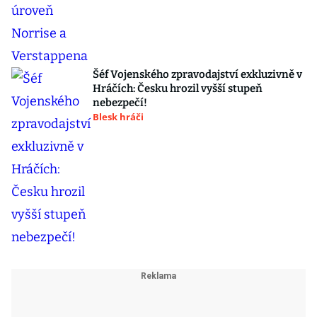
Šéf Vojenského zpravodajství exkluzivně v
Hráčích: Česku hrozil vyšší stupeň
nebezpečí!
Blesk hráči