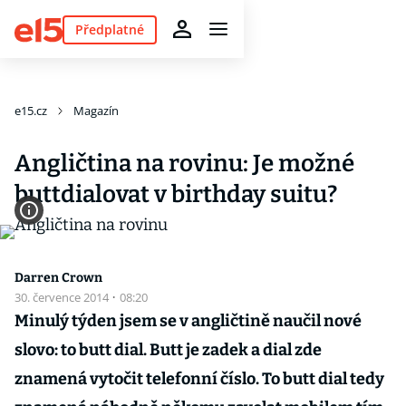
Předplatné
e15.cz
Magazín
Angličtina na rovinu: Je možné
buttdialovat v birthday suitu?
Darren Crown
30. července 2014
·
08:20
Minulý týden jsem se v angličtině naučil nové
slovo: to butt dial. Butt je zadek a dial zde
znamená vytočit telefonní číslo. To butt dial tedy