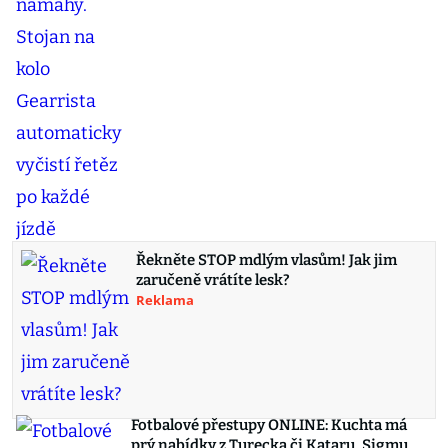
Řekněte STOP mdlým vlasům! Jak jim
zaručeně vrátíte lesk?
Reklama
Fotbalové přestupy ONLINE: Kuchta má
prý nabídky z Turecka či Kataru, Sigmu