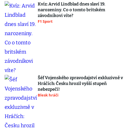
Kvíz: Arvid Lindblad dnes slaví 19.
narozeniny. Co o tomto britském
závodníkovi víte?
F1 Sport
Šéf Vojenského zpravodajství exkluzivně v
Hráčích: Česku hrozil vyšší stupeň
nebezpečí!
Blesk hráči