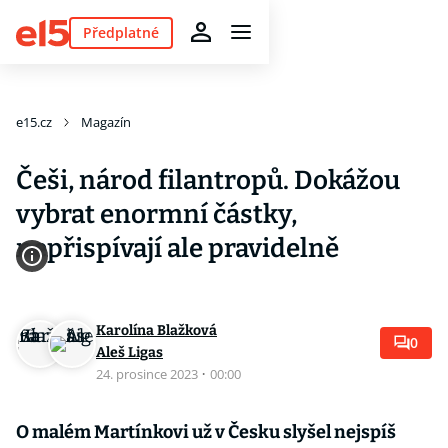
Předplatné
e15.cz
Magazín
Češi, národ filantropů. Dokážou
vybrat enormní částky,
nepřispívají ale pravidelně
Karolína Blažková
0
Aleš Ligas
24. prosince 2023
·
00:00
O malém Martínkovi už v Česku slyšel nejspíš