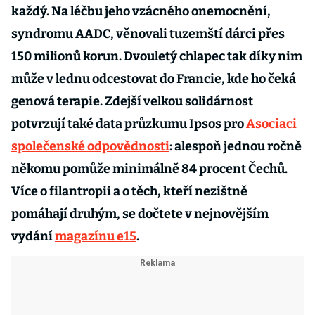
každý. Na léčbu jeho vzácného onemocnění,
syndromu AADC, věnovali tuzemští dárci přes
150 milionů korun. Dvouletý chlapec tak díky nim
může v lednu odcestovat do Francie, kde ho čeká
genová terapie. Zdejší velkou solidárnost
potvrzují také data průzkumu Ipsos pro
Asociaci
společenské odpovědnosti
: alespoň jednou ročně
někomu pomůže minimálně 84 procent Čechů.
Více o filantropii a o těch, kteří nezištně
pomáhají druhým, se dočtete v nejnovějším
vydání
magazínu e15
.