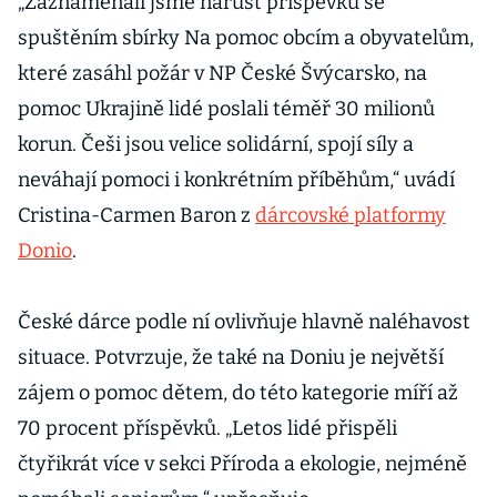
„Zaznamenali jsme nárůst příspěvků se
spuštěním sbírky Na pomoc obcím a obyvatelům,
které zasáhl požár v NP České Švýcarsko, na
pomoc Ukrajině lidé poslali téměř 30 milionů
korun. Češi jsou velice solidární, spojí síly a
neváhají pomoci i konkrétním příběhům,“ uvádí
Cristina-Carmen Baron z
dárcovské platformy
Donio
.
České dárce podle ní ovlivňuje hlavně naléhavost
situace. Potvrzuje, že také na Doniu je největší
zájem o pomoc dětem, do této kategorie míří až
70 procent příspěvků. „Letos lidé přispěli
čtyřikrát více v sekci Příroda a ekologie, nejméně