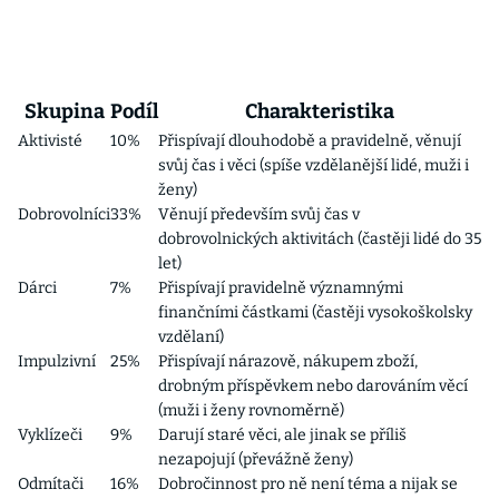
Skupina
Podíl
Charakteristika
Aktivisté
10%
Přispívají dlouhodobě a pravidelně, věnují
svůj čas i věci (spíše vzdělanější lidé, muži i
ženy)
Dobrovolníci
33%
Věnují především svůj čas v
dobrovolnických aktivitách (častěji lidé do 35
let)
Dárci
7%
Přispívají pravidelně významnými
finančními částkami (častěji vysokoškolsky
vzdělaní)
Impulzivní
25%
Přispívají nárazově, nákupem zboží,
drobným příspěvkem nebo darováním věcí
(muži i ženy rovnoměrně)
Vyklízeči
9%
Darují staré věci, ale jinak se příliš
nezapojují (převážně ženy)
Odmítači
16%
Dobročinnost pro ně není téma a nijak se