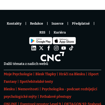
Kontakty
Redakce
Inzerce
Předplatné
RSS
Kariéra
Další témata z našich webů
Moje Psychologie
Blesk Tlapky
Hráči na Blesku
iSport
Fantasy
Spotřebitelské testy
Blesku
Nemovitosti
Psychologika - podcast rozbíjející
psychologické mýty
Fotbalové přestupy
ONLINE
Eventový prostor Level 9
OKTAGON 92: Szabová