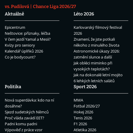
vs. Pudilová
Chance Liga 2026/27
Aktuálně
Léto 2026
Epicentrum
Karlovarský filmový festival
Neštovice: příznaky, léčba
2026
V čem jezdí Yamal a Mesii?
Znamení, že jste potkali
Kvízy pro seniory
někoho z minulého života
Kalendář úplňků 2026
Astronomické úkazy 2026:
Co je bodycount?
zatmění slunce a další
Jak obléci miminko při
vysokých teplotách?
Jak na dokonalé letní mojito
6 lehkých letních salátů
Politika
Sport 2026
Nová superdávka: kdo na ní
MMA
dosáhne?
Fotbal 2026/27
Sjezd sudetských Němců
Hokej 2026
Proč vláda zavádí EET?
Tenis 2026
Padni komu padni
F1 2026
Výpověď z práce vzor
Atletika 2026