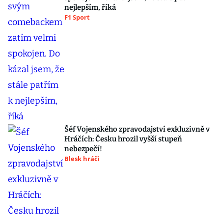
nejlepším, říká
F1 Sport
Šéf Vojenského zpravodajství exkluzivně v
Hráčích: Česku hrozil vyšší stupeň
nebezpečí!
Blesk hráči