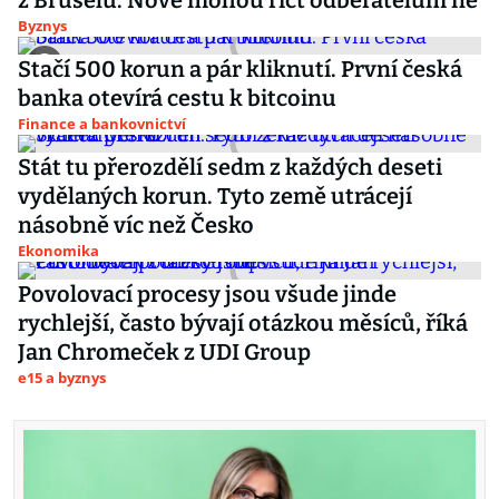
z Bruselu. Nově mohou říct odběratelům ne
Byznys
Stačí 500 korun a pár kliknutí. První česká
banka otevírá cestu k bitcoinu
Finance a bankovnictví
Stát tu přerozdělí sedm z každých deseti
vydělaných korun. Tyto země utrácejí
násobně víc než Česko
Ekonomika
Povolovací procesy jsou všude jinde
rychlejší, často bývají otázkou měsíců, říká
Jan Chromeček z UDI Group
e15 a byznys