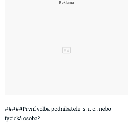
#####První volba podnikatele: s. r. o., nebo
fyzická osoba?