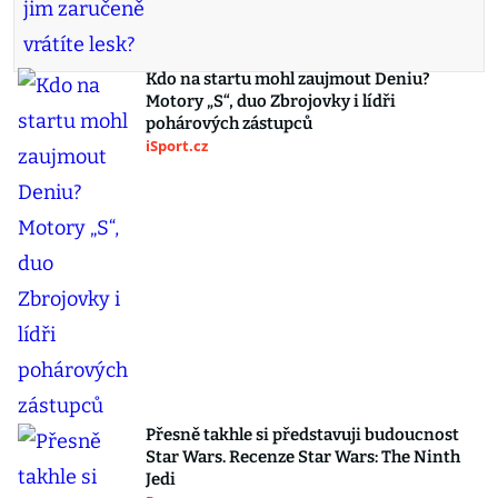
Kdo na startu mohl zaujmout Deniu?
Motory „S“, duo Zbrojovky i lídři
pohárových zástupců
iSport.cz
Přesně takhle si představuji budoucnost
Star Wars. Recenze Star Wars: The Ninth
Jedi