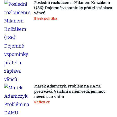
Poslední rozloučení s Milanem Knížákem
(†86): Dojemné vzpomínky přátel a záplava
věnců
Blesk politika
Marek Adamczyk: Problém na DAMU
přetrvává. Všichni o něm vědí, jen moc
nevědí, co s ním
Reflex.cz