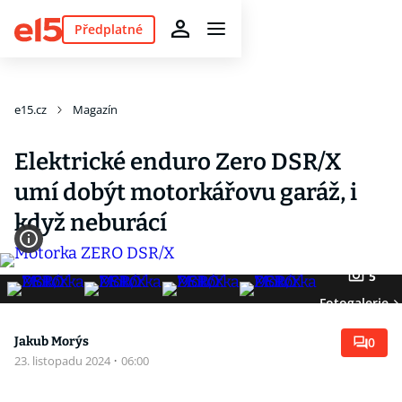
Předplatné
e15.cz
Magazín
Elektrické enduro Zero DSR/X
umí dobýt motorkářovu garáž, i
když neburácí
5
Fotogalerie
Jakub Morýs
0
23. listopadu 2024
·
06:00