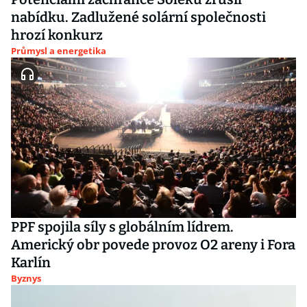
nabídku. Zadlužené solární společnosti
hrozí konkurz
Průmysl a energetika
PPF spojila síly s globálním lídrem.
Americký obr povede provoz O2 areny i Fora
Karlín
Byznys