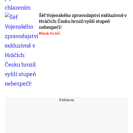
Šéf Vojenského zpravodajství exkluzivně v
Hráčích: Česku hrozil vyšší stupeň
nebezpečí!
Blesk hráči