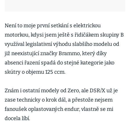
Není to moje první setkání s elektrickou
motorkou, kdysi jsem ještě s řidičákem skupiny B
využíval legislativní výhodu slabšího modelu od
již neexistující značky Brammo, který díky
absenci řazení spadá do stejné kategorie jako
skútry o objemu 125 ccm.
Znám i ostatní modely od Zero, ale DSR/X už je
zase technicky o krok dál, a přestože nejsem
fanoušek oplastovaných endur, vlastně se mi
docela líbí.