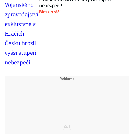
nebezpečí!
Blesk hráči