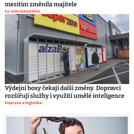
mezitím změnila majitele
Co vám (ne)uteklo
Výdejní boxy čekají další změny. Dopravci
rozšiřují služby i využití umělé inteligence
Doprava a logistika