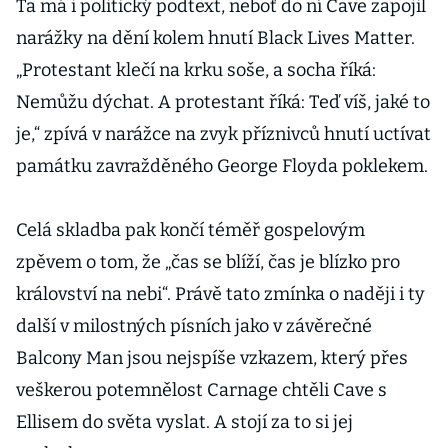
Ta má i politický podtext, neboť do ní Cave zapojil
narážky na dění kolem hnutí Black Lives Matter.
„Protestant klečí na krku soše, a socha říká:
Nemůžu dýchat. A protestant říká: Teď víš, jaké to
je,“ zpívá v narážce na zvyk příznivců hnutí uctívat
památku zavražděného George Floyda poklekem.
Celá skladba pak končí téměř gospelovým
zpěvem o tom, že „čas se blíží, čas je blízko pro
království na nebi“. Právě tato zmínka o naději i ty
další v milostných písních jako v závěrečné
Balcony Man jsou nejspíše vzkazem, který přes
veškerou potemnělost Carnage chtěli Cave s
Ellisem do světa vyslat. A stojí za to si jej