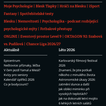
Moje Psychologie
Blesk Tlapky
Hráči na Blesku
iSport
Fantasy
Spotřebitelské testy
Blesku
Nemovitosti
Psychologika - podcast rozbíjející
psychologické mýty
Fotbalové přestupy
ONLINE
Eventový prostor Level 9
OKTAGON 92: Szabová
vs. Pudilová
Chance Liga 2026/27
Aktuálně
Léto 2026
Epicentrum
Karlovarský filmový festival
Neštovice: příznaky, léčba
2026
V čem jezdí Yamal a Mesii?
Znamení, že jste potkali
Kvízy pro seniory
někoho z minulého života
Kalendář úplňků 2026
Astronomické úkazy 2026:
Co je bodycount?
zatmění slunce a další
Jak obléci miminko při
vysokých teplotách?
Jak na dokonalé letní mojito
6 lehkých letních salátů