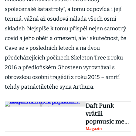
společenské katastrofy“, a tomu odpovídá i její
temná, vážná až osudová nálada všech osmi
skladeb. Nejspíše k tomu přispěl nejen samotný
covid a jeho oběti a omezení, ale i skutečnost, že
Cave se v posledních letech a na dvou
předcházejících počinech Skeleton Tree z roku
2016 a předloňském Ghosteen vyrovnával s
obrovskou osobní tragédií z roku 2015 – smrtí
tehdy patnáctiletého syna Arthura.
Daft Punk
vrátili
popmusic mezi
umění. Je
Magazín