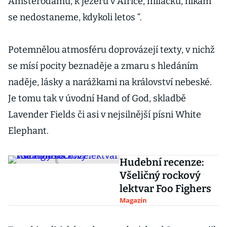
Amsterodamu, k jezeru v Africe, miláčku, nikam
se nedostaneme, kdykoli letos “.
Potemnělou atmosféru doprovázejí texty, v nichž
se mísí pocity beznaděje a zmaru s hledáním
naděje, lásky a narážkami na království nebeské.
Je tomu tak v úvodní Hand of God, skladbě
Lavender Fields či asi v nejsilnější písni White
Elephant.
Hudební recenze:
Všeličný rockový
lektvar Foo Fighers
Magazín