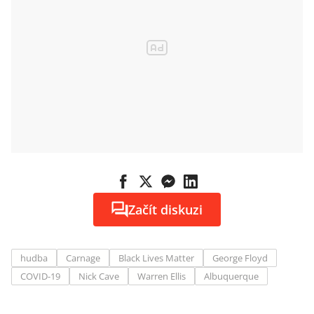
Začít diskuzi
hudba
Carnage
Black Lives Matter
George Floyd
COVID-19
Nick Cave
Warren Ellis
Albuquerque