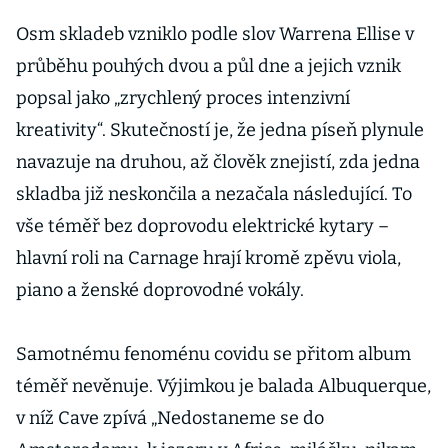
otázkou, zda se
bez nich
Osm skladeb vzniklo podle slov Warrena Ellise v
hudební svět
průběhu pouhých dvou a půl dne a jejich vznik
obejde
popsal jako „zrychlený proces intenzivní
kreativity“. Skutečností je, že jedna píseň plynule
navazuje na druhou, až člověk znejistí, zda jedna
skladba již neskončila a nezačala následující. To
vše téměř bez doprovodu elektrické kytary –
hlavní roli na Carnage hrají kromě zpěvu viola,
piano a ženské doprovodné vokály.
Samotnému fenoménu covidu se přitom album
téměř nevěnuje. Výjimkou je balada Albuquerque,
v níž Cave zpívá „Nedostaneme se do