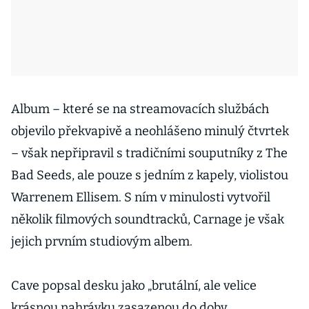
Album – které se na streamovacích službách
objevilo překvapivě a neohlášeno minulý čtvrtek
– však nepřipravil s tradičními souputníky z The
Bad Seeds, ale pouze s jedním z kapely, violistou
Warrenem Ellisem. S ním v minulosti vytvořil
několik filmových soundtracků, Carnage je však
jejich prvním studiovým albem.
Cave popsal desku jako „brutální, ale velice
krásnou nahrávku zasazenou do doby