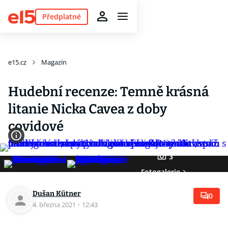
Předplatné
e15.cz
Magazín
Hudební recenze: Temně krásná
litanie Nicka Cavea z doby
covidové
3
Fotogalerie
Dušan Kütner
0
4. března 2021
·
12:43