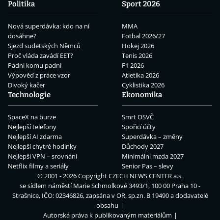
Politika
Sport 2026
Nová superdávka: kdo na ní
MMA
dosáhne?
Fotbal 2026/27
Sjezd sudetských Němců
Hokej 2026
Proč vláda zavádí EET?
Tenis 2026
Padni komu padni
F1 2026
Výpověď z práce vzor
Atletika 2026
Divoký kačer
Cyklistika 2026
Technologie
Ekonomika
SpaceX na burze
Smrt OSVČ
Nejlepší telefony
Spořicí účty
Nejlepší AI zdarma
Superdávka – změny
Nejlepší chytré hodinky
Důchody 2027
Nejlepší VPN – srovnání
Minimální mzda 2027
Netflix filmy a seriály
Senior Pas – slevy
© 2001 - 2026 Copyright
CZECH NEWS CENTER a.s.
se sídlem náměstí Marie Schmolkové 3493/1, 100 00 Praha 10 -
Strašnice, IČO: 02346826, zapsána v OR, sp.zn. B 19490 a dodavatelé
obsahu
Autorská práva k publikovaným materiálům