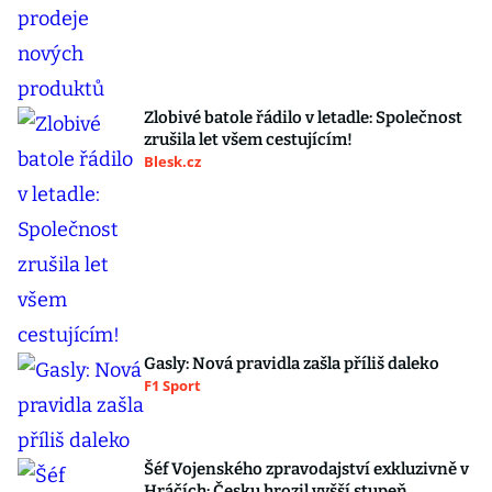
Zlobivé batole řádilo v letadle: Společnost
zrušila let všem cestujícím!
Blesk.cz
Gasly: Nová pravidla zašla příliš daleko
F1 Sport
Šéf Vojenského zpravodajství exkluzivně v
Hráčích: Česku hrozil vyšší stupeň