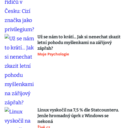
Už se nám to krátí... Jak si nenechat zkazit
letní pohodu myšlenkami na zářijový
zápřah?
Moje Psychologie
Linux vyskočil na 7,5 % dle Statcounteru.
Jenže hromadný úprk z Windows se
nekoná
Živě.cz