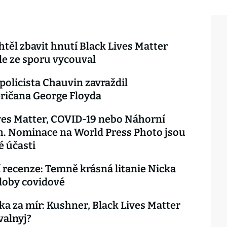
htěl zbavit hnutí Black Lives Matter
le ze sporu vycouval
policista Chauvin zavraždil
ričana George Floyda
ves Matter, COVID-19 nebo Náhorní
. Nominace na World Press Photo jsou
é účasti
recenze: Temně krásná litanie Nicka
doby covidové
a za mír: Kushner, Black Lives Matter
valnyj?