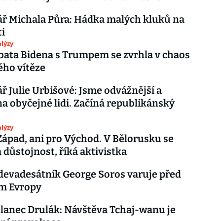
ř Michala Půra: Hádka malých kluků na
ti
lýzy
bata Bidena s Trumpem se zvrhla v chaos
ého vítěze
 Julie Urbišové: Jsme odvážnější a
a obyčejné lidi. Začíná republikánský
lýzy
Západ, ani pro Východ. V Bělorusku se
a důstojnost, říká aktivistka
devadesátník George Soros varuje před
m Evropy
lanec Drulák: Návštěva Tchaj-wanu je