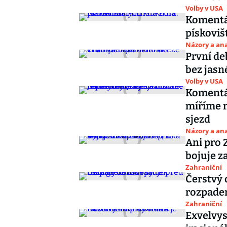
Volby v USA
Komentá
pískoviš
Názory a ana
První de
bez jasn
Volby v USA
Komentář
míříme n
sjezd
Názory a ana
Ani pro 
bojuje z
Zahraniční
Čerstvý 
rozpade
Zahraniční
Exvelvys