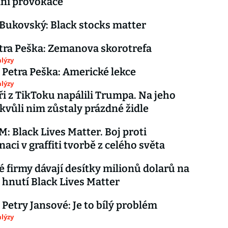
lní provokace
 Bukovský: Black stocks matter
tra Peška: Zemanova skorotrefa
lýzy
 Petra Peška: Americké lekce
lýzy
i z TikToku napálili Trumpa. Na jeho
kvůli nim zůstaly prázdné židle
 Black Lives Matter. Boj proti
aci v graffiti tvorbě z celého světa
 firmy dávají desítky milionů dolarů na
hnutí Black Lives Matter
 Petry Jansové: Je to bílý problém
lýzy