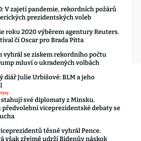
: V zajetí pandemie, rekordních požárů
erických prezidentských voleb
ie roku 2020 výběrem agentury Reuters.
tival či Oscar pro Brada Pitta
n vyhrál se ziskem rekordního počtu
rump mluví o ukradených volbách
 diář Julie Urbišové: BLM a jeho
l
lýzy
 stahují své diplomaty z Minsku.
předvolební viceprezidentské debaty se
oucha
iceprezidentů těsně vyhrál Pence.
á však zřejmě udrží Bidenův náskok