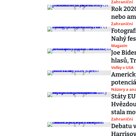
Zahraniční
Rok 2020
nebo am
Zahraniční
Fotograf
Nahý fes
Magazín
Joe Bide
hlasů, T
Volby v USA
Americký
potenciá
Názory a ana
Státy EU
Hvězdou 
stala m
Zahraniční
Debatu v
Harrisov