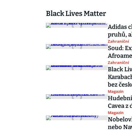
Black Lives Matter
Adidas c
pruhů, a
Zahraniční
Soud: Ex
Afroame
Zahraniční
Black Li
Karabach
bez česk
Magazín
Hudební 
Cavea z 
Magazín
Nobelovk
nebo Na