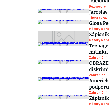
iracioná
Rozhovory
Jaroslav
Tipy z burzy
Glosa Pe
Názory a ana
Zápisník
Názory a ana
Teenageř
mítinku 
Zahraniční
OBRAZEM:
diskrimin
Zahraniční
Americké
podporu 
Zahraniční
Zápisník
Názory a ana