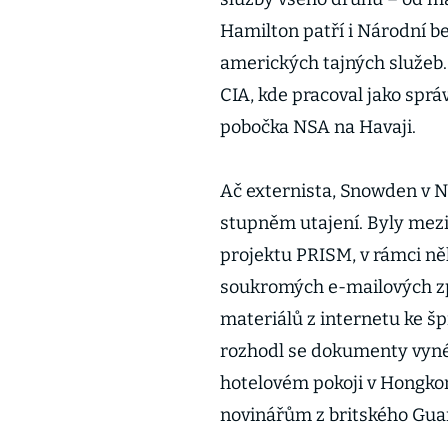
Hamilton patří i Národní b
amerických tajných služeb.
CIA, kde pracoval jako sprá
pobočka NSA na Havaji.
Ač externista, Snowden v N
stupněm utajení. Byly mezi
projektu PRISM, v rámci ně
soukromých e-mailových zpr
materiálů z internetu ke š
rozhodl se dokumenty vynés
hotelovém pokoji v Hongko
novinářům z britského Gua