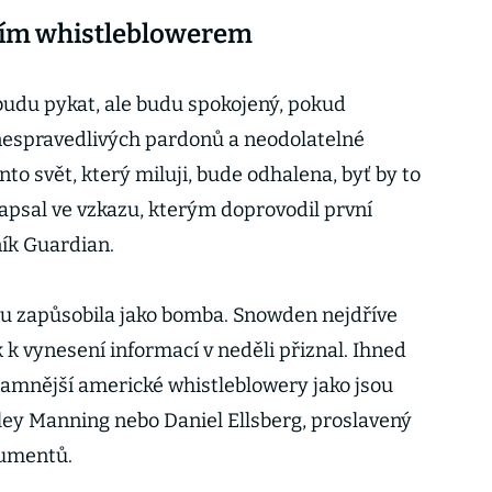
jším whistleblowerem
 budu pykat, ale budu spokojený, pokud
nespravedlivých pardonů a neodolatelné
nto svět, který miluji, bude odhalena, byť by to
napsal ve vzkazu, kterým doprovodil první
ík Guardian.
mu zapůsobila jako bomba. Snowden nejdříve
k k vynesení informací v neděli přiznal. Ihned
namnější americké whistleblowery jako jsou
ey Manning nebo Daniel Ellsberg, proslavený
umentů.