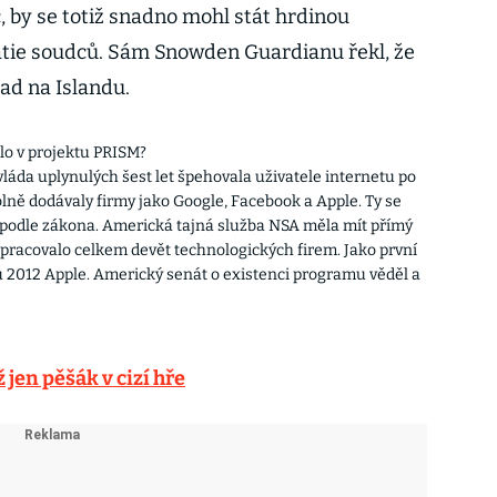
c, by se totiž snadno mohl stát hrdinou
patie soudců. Sám Snowden Guardianu řekl, že
lad na Islandu.
šlo v projektu PRISM?
áda uplynulých šest let špehovala uživatele internetu po
lně dodávaly firmy jako Google, Facebook a Apple. Ty se
en podle zákona. Americká tajná služba NSA měla mít přímý
upracovalo celkem devět technologických firem. Jako první
ku 2012 Apple. Americký senát o existenci programu věděl a
 jen pěšák v cizí hře