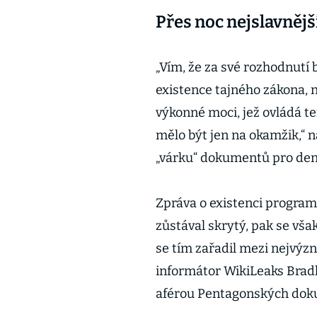
Přes noc nejslavně
„Vím, že za své rozhodnutí
existence tajného zákona, 
výkonné moci, jež ovládá te
mělo být jen na okamžik,“ 
„várku“ dokumentů pro den
Zpráva o existenci progra
zůstával skrytý, pak se vša
se tím zařadil mezi nejvýz
informátor WikiLeaks Bradl
aférou Pentagonských dok