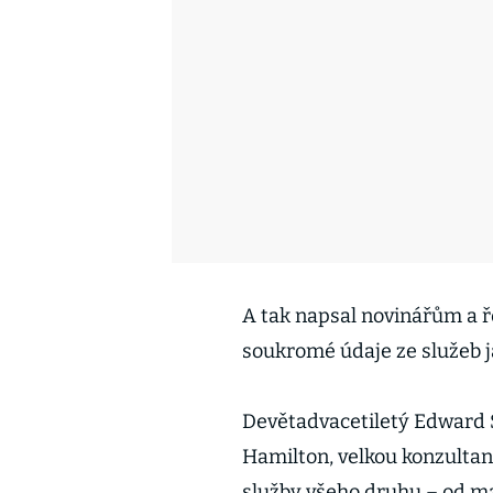
A tak napsal novinářům a ře
soukromé údaje ze služeb j
Devětadvacetiletý Edward 
Hamilton, velkou konzultan
služby všeho druhu – od ma