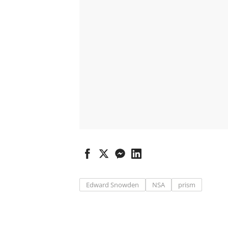
Edward Snowden
NSA
prism