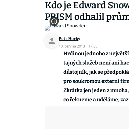
Kdo je Edward Snow
PRISM odhalil prům
Petr Horký
10. června 2013
·
17:35
Hrdinou jednoho z největší
tajných služeb není ani ha
důstojník, jak se předpokl
pro soukromou externí firm
Zkrátka jen jeden z mnoha, 
co řekneme a uděláme, za