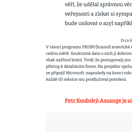
věří, že udělal správnou vě
veřejnosti a získat si sym
bude usilovat o azyl napřík
O co 
V rámci programu PRISM (hranol) americká vl
celém světě. Soukromá data o nich jí dobrovo
však nařčení brání. Tvrdí, že postupovaly j
přístup k databázím firem. Na projektu spol
se připojil Microsoft, naposledy na konci ro
každé tři měsíce mu prodlužoval povolení.
Petr Koubský: Assange je už