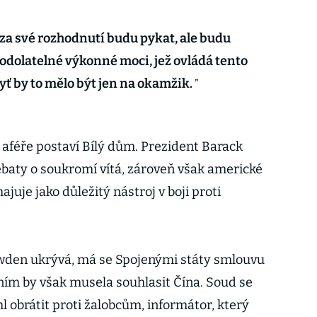
a své rozhodnutí budu pykat, ale budu
odolatelné výkonné moci, jež ovládá tento
yť by to mělo být jen na okamžik.
 k aféře postaví Bílý dům. Prezident Barack
ebaty o soukromí vítá, zároveň však americké
uje jako důležitý nástroj v boji proti
wden ukrývá, má se Spojenými státy smlouvu
áním by však musela souhlasit Čína. Soud se
obrátit proti žalobcům, informátor, který