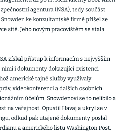
ezpečnostní agentura (NSA), tedy součást
 Snowden ke konzultantské firmě přišel ze
vce sítě. Jeho novým pracovištěm se stala
SA získal přístup k informacím s nejvyšším
 nimi i dokumenty dokazující existenci
hož americké tajné služby využívaly
áv, videokonferencí a dalších osobních
pionážním účelům. Snowdenovi se to nelíbilo a
t na veřejnost. Opustil Havaj a ukryl se v
ngu, odkud pak utajené dokumenty poslal
rdianu a amerického listu Washington Post.