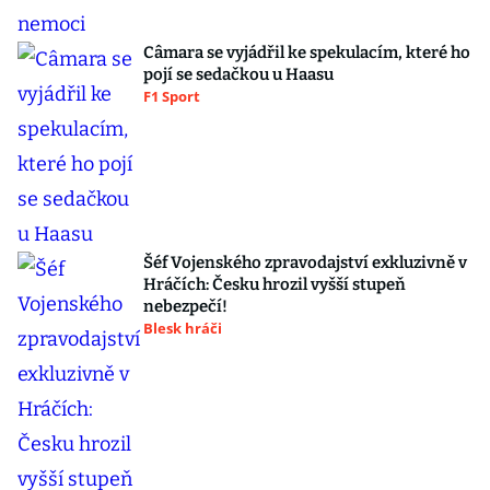
Câmara se vyjádřil ke spekulacím, které ho
pojí se sedačkou u Haasu
F1 Sport
Šéf Vojenského zpravodajství exkluzivně v
Hráčích: Česku hrozil vyšší stupeň
nebezpečí!
Blesk hráči