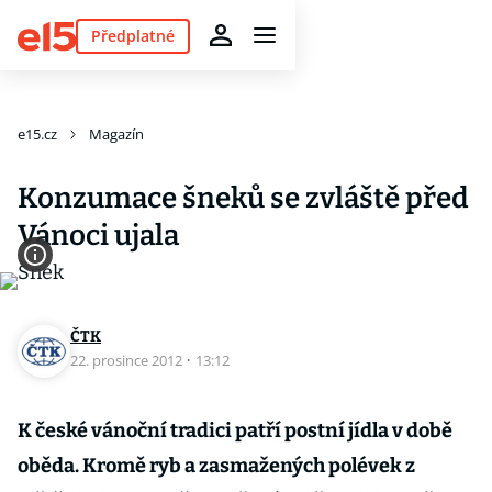
Předplatné
e15.cz
Magazín
Konzumace šneků se zvláště před
Vánoci ujala
ČTK
22. prosince 2012
·
13:12
K české vánoční tradici patří postní jídla v době
oběda. Kromě ryb a zasmažených polévek z