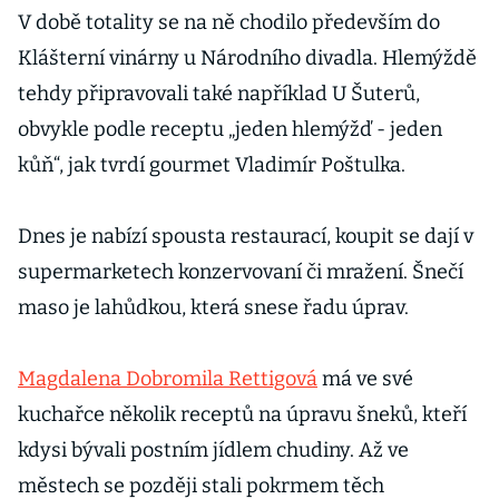
V době totality se na ně chodilo především do
Klášterní vinárny u Národního divadla. Hlemýždě
tehdy připravovali také například U Šuterů,
obvykle podle receptu „jeden hlemýžď - jeden
kůň“, jak tvrdí gourmet Vladimír Poštulka.
Dnes je nabízí spousta restaurací, koupit se dají v
supermarketech konzervovaní či mražení. Šnečí
maso je lahůdkou, která snese řadu úprav.
Magdalena Dobromila Rettigová
má ve své
kuchařce několik receptů na úpravu šneků, kteří
kdysi bývali postním jídlem chudiny. Až ve
městech se později stali pokrmem těch