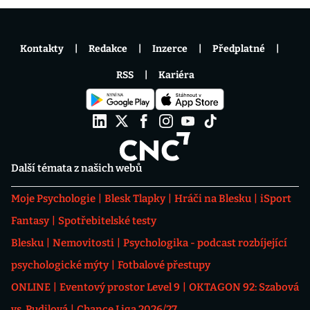
Kontakty
Redakce
Inzerce
Předplatné
RSS
Kariéra
Další témata z našich webů
Moje Psychologie
Blesk Tlapky
Hráči na Blesku
iSport
Fantasy
Spotřebitelské testy
Blesku
Nemovitosti
Psychologika - podcast rozbíjející
psychologické mýty
Fotbalové přestupy
ONLINE
Eventový prostor Level 9
OKTAGON 92: Szabová
vs. Pudilová
Chance Liga 2026/27