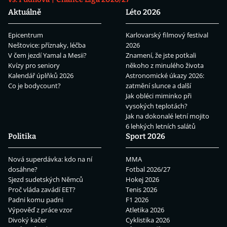
Aktuálně
Léto 2026
Epicentrum
Karlovarský filmový festival
Neštovice: příznaky, léčba
2026
V čem jezdí Yamal a Mesii?
Znamení, že jste potkali
Kvízy pro seniory
někoho z minulého života
Kalendář úplňků 2026
Astronomické úkazy 2026:
Co je bodycount?
zatmění slunce a další
Jak obléci miminko při
vysokých teplotách?
Jak na dokonalé letní mojito
6 lehkých letních salátů
Politika
Sport 2026
Nová superdávka: kdo na ní
MMA
dosáhne?
Fotbal 2026/27
Sjezd sudetských Němců
Hokej 2026
Proč vláda zavádí EET?
Tenis 2026
Padni komu padni
F1 2026
Výpověď z práce vzor
Atletika 2026
Divoký kačer
Cyklistika 2026