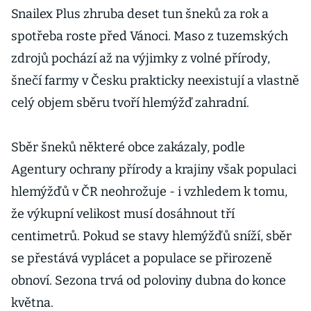
Snailex Plus zhruba deset tun šneků za rok a
spotřeba roste před Vánoci. Maso z tuzemských
zdrojů pochází až na výjimky z volné přírody,
šnečí farmy v Česku prakticky neexistují a vlastně
celý objem sběru tvoří hlemýžď zahradní.
Sběr šneků některé obce zakázaly, podle
Agentury ochrany přírody a krajiny však populaci
hlemýžďů v ČR neohrožuje - i vzhledem k tomu,
že výkupní velikost musí dosáhnout tří
centimetrů. Pokud se stavy hlemýžďů sníží, sběr
se přestává vyplácet a populace se přirozeně
obnoví. Sezona trvá od poloviny dubna do konce
května.