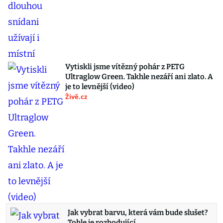
Vytiskli jsme vítězný pohár z PETG
Ultraglow Green. Takhle nezáří ani zlato. A
je to levnější (video)
Živě.cz
Jak vybrat barvu, která vám bude slušet?
Tohle je rozhodující