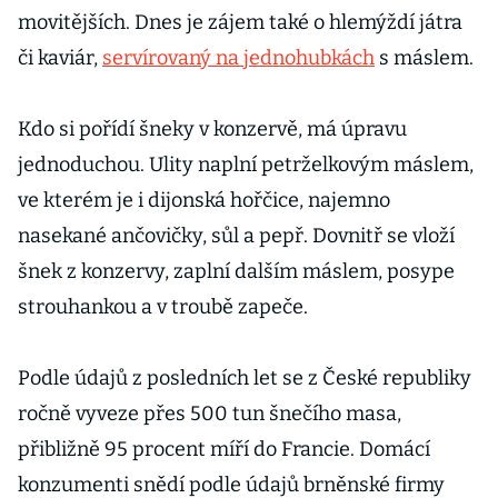
movitějších. Dnes je zájem také o hlemýždí játra
či kaviár,
servírovaný na jednohubkách
s máslem.
Kdo si pořídí šneky v konzervě, má úpravu
jednoduchou. Ulity naplní petrželkovým máslem,
ve kterém je i dijonská hořčice, najemno
nasekané ančovičky, sůl a pepř. Dovnitř se vloží
šnek z konzervy, zaplní dalším máslem, posype
strouhankou a v troubě zapeče.
Podle údajů z posledních let se z České republiky
ročně vyveze přes 500 tun šnečího masa,
přibližně 95 procent míří do Francie. Domácí
konzumenti snědí podle údajů brněnské firmy