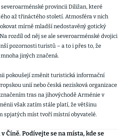
severoarménské provincii Diližan, které
ého až třináctého století. Atmosféra v nich
vokovat mírně mladší nedostavěný gotický
a rozdíl od něj se ale severoarménské dvojici
í pozornosti turistů – a to i přes to, že
d mnoha jiných značená.
ii pokoušejí změnit turistická informační
ropskou unií nebo česká nezisková organizace
 za značením tras na jihovýchodě Arménie v
ménii však zatím stále platí, že většinu
 spjatých míst tvoří místní obyvatelé.
v Číně. Podívejte se na místa, kde se