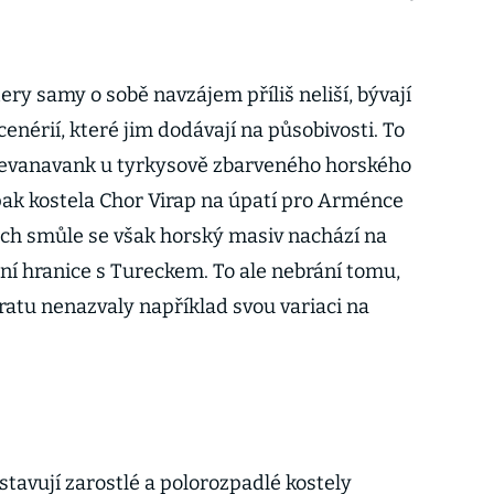
ery samy o sobě navzájem příliš neliší, bývají
cenérií, které jim dodávají na působivosti. To
Sevanavank u tyrkysově zbarveného horského
pak kostela Chor Virap na úpatí pro Arménce
jich smůle se však horský masiv nachází na
ní hranice s Tureckem. To ale nebrání tomu,
atu nenazvaly například svou variaci na
stavují zarostlé a polorozpadlé kostely