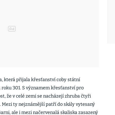
, která přijala křesťanství coby státní
už roku 301. S významem křesťanství pro
t, že v celé zemi se nacházejí zhruba čtyři
ů. Mezi ty nejznámější patří do skály vytesaný
arni, ale i mezi načervenalá skaliska zasazený