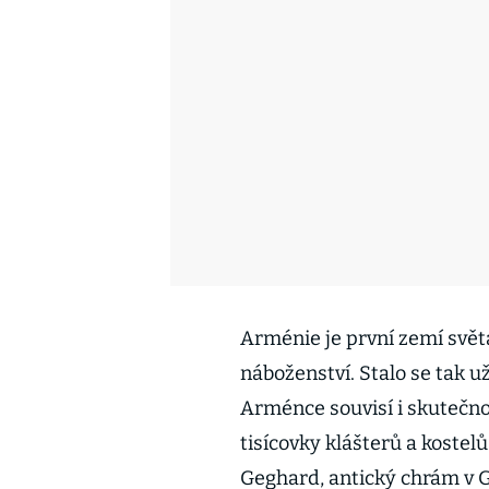
Arménie je první zemí světa
náboženství. Stalo se tak 
Arménce souvisí i skutečnos
tisícovky klášterů a kostel
Geghard, antický chrám v G