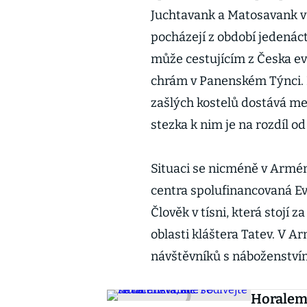
Juchtavank a Matosavank v 
pocházejí z období jedenáct
může cestujícím z Česka e
chrám v Panenském Týnci. N
zašlých kostelů dostává menš
stezka k nim je na rozdíl o
Situaci se nicméně v Armén
centra spolufinancovaná Ev
Člověk v tísni, která stojí
oblasti kláštera Tatev. V Ar
návštěvníků s náboženstvím
Horalem 