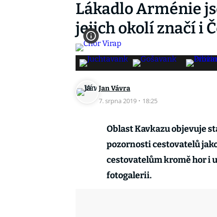
Lákadlo Arménie jso
jejich okolí značí i 
Jan Vávra
7. srpna 2019
·
18:25
Oblast Kavkazu objevuje stá
pozornosti cestovatelů jak
cestovatelům kromě hor i u
fotogalerii.