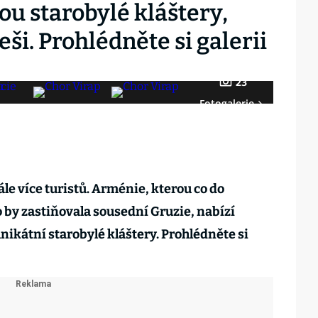
u starobylé kláštery,
Češi. Prohlédněte si galerii
23
Fotogalerie
le více turistů. Arménie, kterou co do
o by zastiňovala sousední Gruzie, nabízí
nikátní starobylé kláštery. Prohlédněte si