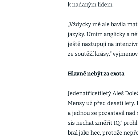
k nadaným lidem.
„Vždycky mě ale bavila mat
jazyky. Umím anglicky a n
ještě nastupuji na intenziv
ze soutěží krásy,“ vyjmeno
Hlavně nebýt za exota
Jedenatřicetiletý Aleš Dole
Mensy už před deseti lety. 
a jednou se pozastavil nad 
sis nechat změřit IQ,“ proh
bral jako hec, protože nepř