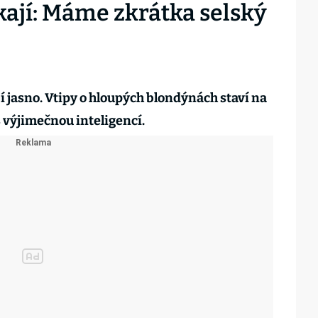
íkají: Máme zkrátka selský
í jasno. Vtipy o hloupých blondýnách staví na
 s výjimečnou inteligencí.