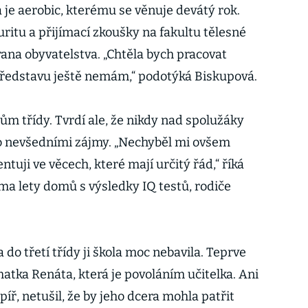
 je aerobic, kterému se věnuje devátý rok.
ritu a přijímací zkoušky na fakultu tělesné
rana obyvatelstva. „Chtěla bych pracovat
 představu ještě nemám,“ podotýká Biskupová.
ům třídy. Tvrdí ale, že nikdy nad spolužáky
o nevšedními zájmy. „Nechyběl mi ovšem
ntuji ve věcech, které mají určitý řád,“ říká
ma lety domů s výsledky IQ testů, rodiče
a do třetí třídy ji škola moc nebavila. Teprve
í matka Renáta, která je povoláním učitelka. Ani
mpíř, netušil, že by jeho dcera mohla patřit