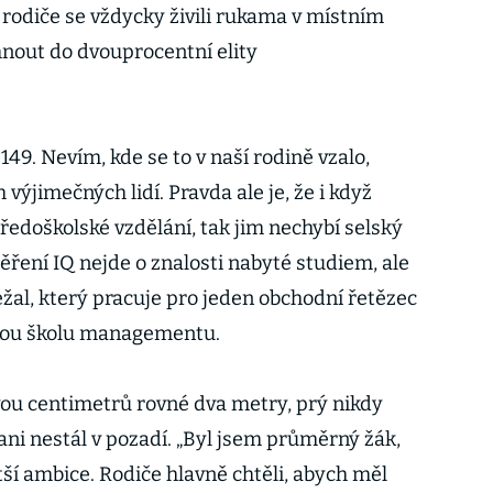
ž rodiče se vždycky živili rukama v místním
hnout do dvouprocentní elity
149. Nevím, kde se to v naší rodině vzalo,
ýjimečných lidí. Pravda ale je, že i když
ředoškolské vzdělání, tak jim nechybí selský
měření IQ nejde o znalosti nabyté studiem, ale
ežal, který pracuje pro jeden obchodní řetězec
okou školu managementu.
ou centimetrů rovné dva metry, prý nikdy
ni nestál v pozadí. „Byl jsem průměrný žák,
ší ambice. Rodiče hlavně chtěli, abych měl