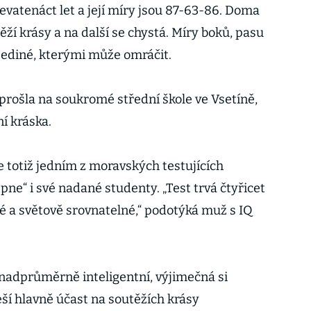
devatenáct let a její míry jsou 87-63-86. Doma
ží krásy a na další se chystá. Míry boků, pasu
 jediné, kterými může omráčit.
rošla na soukromé střední škole ve Vsetíně,
ní kráska.
je totiž jedním z moravských testujících
pne“ i své nadané studenty. „Test trvá čtyřicet
é a světově srovnatelné,“ podotýká muž s IQ
 nadprůměrně inteligentní, výjimečná si
ší hlavně účast na soutěžích krásy