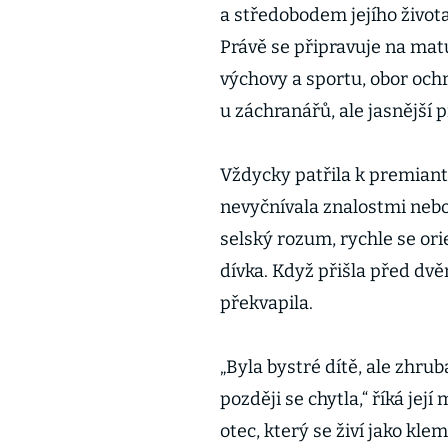
a středobodem jejího života
Právě se připravuje na matu
výchovy a sportu, obor och
u záchranářů, ale jasnější
Vždycky patřila k premiant
nevyčnívala znalostmi neb
selský rozum, rychle se orie
dívka. Když přišla před dvě
překvapila.
„Byla bystré dítě, ale zhrub
později se chytla,“ říká jej
otec, který se živí jako kle