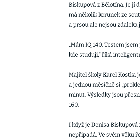
Biskupová z Bělotína. Je jí 
má několik korunek ze soutě
a prsou ale nejsou zdaleka
„Mám IQ 140. Testem jsem p
kde studuji,“ říká inteligent
Majitel školy Karel Kostka 
a jednou měsíčně si „prokle
minut. Výsledky jsou přesn
160.
I když je Denisa Biskupová
nepřipadá. Ve svém věku ře