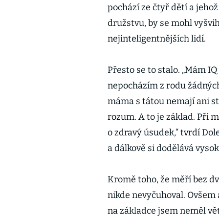
pochází ze čtyř dětí a jeho
družstvu, by se mohl vyšvi
nejinteligentnějších lidí.
Přesto se to stalo. „Mám IQ 
nepocházím z rodu žádných v
máma s tátou nemají ani st
rozum. A to je základ. Při 
o zdravý úsudek,“ tvrdí Dol
a dálkově si dodělává vys
Kromě toho, že měří bez dv
nikde nevyčuhoval. Ovšem a
na základce jsem neměl vět