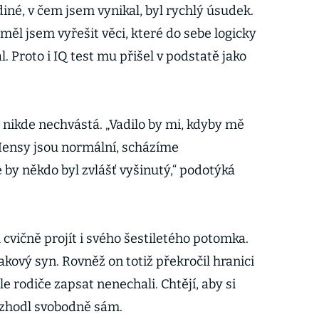
iné, v čem jsem vynikal, byl rychlý úsudek.
uměl jsem vyřešit věci, které do sebe logicky
. Proto i IQ test mu přišel v podstatě jako
nikde nechvástá. „Vadilo by mi, kdyby mě
 Mensy jsou normální, scházíme
 by někdo byl zvlášť vyšinutý,“ podotýká
 cvičně projít i svého šestiletého potomka.
takový syn. Rovněž on totiž překročil hranici
e rodiče zapsat nenechali. Chtějí, aby si
ozhodl svobodně sám.