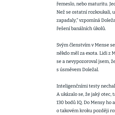
řemeslo, nebo maturitu. Jed
Než se ostatní rozkoukali, 
zapadaly,“ vzpomíná Doležal
řešení banálních úkolů.
Svým členstvím v Mense se 
někdo měl za exota. Lidi z
se a nevypozoroval jsem, že
s úsměvem Doležal.
Inteligenčními testy nechal
A ukázalo se, že jaký otec, 
130 bodů IQ. Do Mensy ho al
o takovém kroku později r