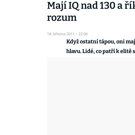
Mají IQ nad 130 a ř
rozum
14. března 2011
·
22:06
Když ostatní tápou, oni maj
hlavu. Lidé, co patří k elitě