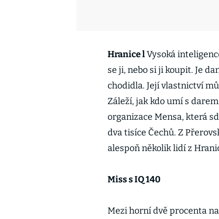
Hranice l
Vysoká inteligence
se ji, nebo si ji koupit. Je 
chodidla. Její vlastnictví mů
Záleží, jak kdo umí s dare
organizace Mensa, která sd
dva tisíce Čechů. Z Přerovsk
alespoň několik lidí z Hrani
Miss s IQ 140
Mezi horní dvě procenta na