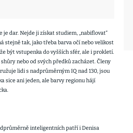
 je dar. Nejde ji získat studiem, „nabiflovat“
daná stejně tak, jako třeba barva očí nebo velikost
že být vstupenka do vyšších sfér, ale i prokletí.
m shůry nebo od svých předků zacházet. Členy
ružuje lidi s nadprůměrným IQ nad 130, jsou
a sice ani jeden, ale barvy regionu hájí
cka.
dprůměrně inteligentních patří i Denisa