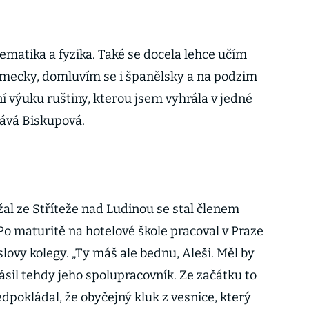
ematika a fyzika. Také se docela lehce učím
ěmecky, domluvím se i španělsky a na podzim
ní výuku ruštiny, kterou jsem vyhrála v jedné
vává Biskupová.
žal ze Stříteže nad Ludinou se stal členem
Po maturitě na hotelové škole pracoval v Praze
slovy kolegy. „Ty máš ale bednu, Aleši. Měl by
lásil tehdy jeho spolupracovník. Ze začátku to
edpokládal, že obyčejný kluk z vesnice, který