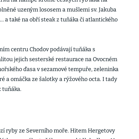
 plněné uzeným lososem a mušlemi sv. Jakuba
a také na obří steak z tuňáka či atlantického
dním centru Chodov podávají tuňáka s
litou jejich sesterské restaurace na Ovocném
 mořského ďasa v sezamové tempuře, zeleninka
é a omáčka ze šalotky a rýžového octa. I tady
z tuňáka.
ozí ryby ze Severního moře. Hitem Hergetovy