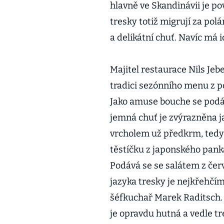
hlavně ve Skandinávii je 
tresky totiž migrují za po
a delikátní chuť. Navíc má i
Majitel restaurace Nils Jeb
tradici sezónního menu z p
Jako amuse bouche se podáva
jemná chuť je zvýrazněna j
vrcholem už předkrm, tedy 
těstíčku z japonského pan
Podává se se salátem z če
jazyka tresky je nejkřehčím
šéfkuchař Marek Raditsch. 
je opravdu hutná a vedle tr