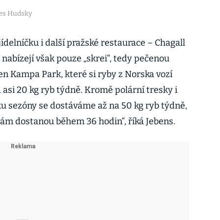
les Hudsky
jídelníčku i další pražské restaurace – Chagall
 nabízejí však pouze „skrei“, tedy pečenou
en Kampa Park, které si ryby z Norska vozí
asi 20 kg ryb týdně. Kromě polární tresky i
ku sezóny se dostáváme až na 50 kg ryb týdně,
nám dostanou během 36 hodin“, říká Jebens.