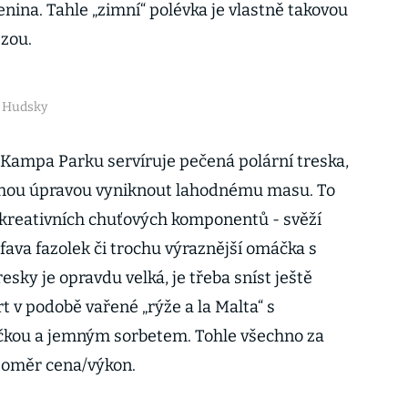
elenina. Tahle „zimní“ polévka je vlastně takovou
zou.
s Hudsky
 Kampa Parku servíruje pečená polární treska,
chou úpravou vyniknout lahodnému masu. To
 kreativních chuťových komponentů - svěží
fava fazolek či trochu výraznější omáčka s
esky je opravdu velká, je třeba sníst ještě
 v podobě vařené „rýže a la Malta“ s
kou a jemným sorbetem. Tohle všechno za
poměr cena/výkon.