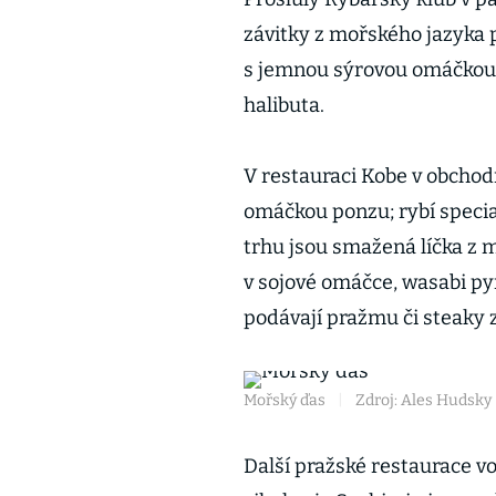
závitky z mořského jazyka
s jemnou sýrovou omáčkou… 
halibuta.
V restauraci Kobe v obcho
omáčkou ponzu; rybí specia
trhu jsou smažená líčka z
v sojové omáčce, wasabi pyr
podávají pražmu či steaky 
Mořský ďas
|
Zdroj: Ales Hudsky
Další pražské restaurace v