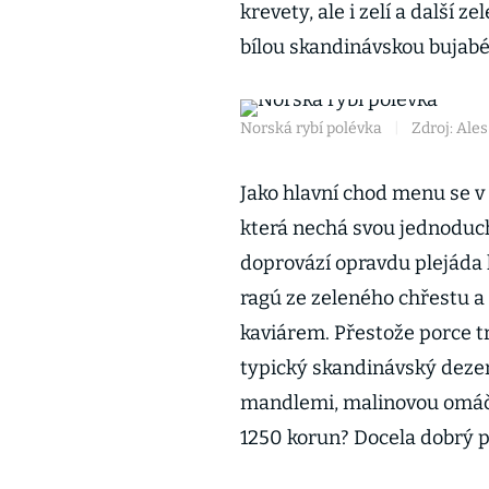
krevety, ale i zelí a další z
bílou skandinávskou bujabé
Norská rybí polévka
|
Zdroj: Ale
Jako hlavní chod menu se v
která nechá svou jednodu
doprovází opravdu plejáda
ragú ze zeleného chřestu a 
kaviárem. Přestože porce tr
typický skandinávský dezert
mandlemi, malinovou omáč
1250 korun? Docela dobrý 