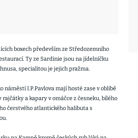
adících boxech především ze Středozemního
estaurací. Ty ze Sardinie jsou na jídelníčku
nusa, specialitou je jejich pražma.
náměstí I.P.Pavlova mají hosté zase v oblibě
y rajčátky a kapary v omáčce z česneku, bílého
ho čerstvého atlantického halibuta s
ou.
parku na Kampě kromě českých ryb láká na