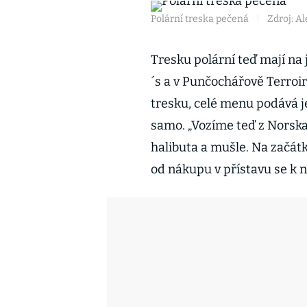
Polární treska pečená
|
Zdroj: A
Tresku polární teď mají na 
´s a v Punčochářově Terroir
tresku, celé menu podává j
samo. „Vozíme teď z Norska 
halibuta a mušle. Na začát
od nákupu v přístavu se k 