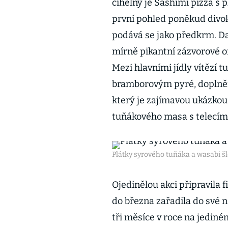
cihelny je Sashimi pizza s 
první pohled poněkud divo
podává se jako předkrm. Da
mírně pikantní zázvorové om
Mezi hlavními jídly vítězí
bramborovým pyré, doplněn
který je zajímavou ukázkou
tuňákového masa s telecím 
Plátky syrového tuňáka a wasabi 
Ojedinělou akci připravila 
do března zařadila do své n
tři měsíce v roce na jediné