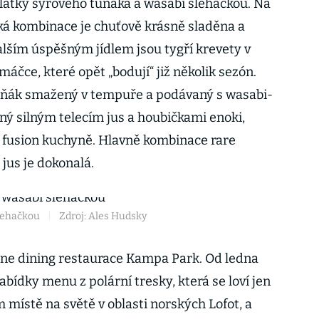
plátky syrového tuňáka a wasabi šlehačkou. Na
ká kombinace je chuťově krásně sladěna a
lším úspěšným jídlem jsou tygří krevety v
áčce, které opět „bodují“ již několik sezón.
 tuňák smažený v tempuře a podávaný s wasabi-
ý silným telecím jus a houbičkami enoki,
 fusion kuchyně. Hlavně kombinace rare
jus je dokonalá.
šlehačkou
|
Zdroj: Ales Hudsky
fine dining restaurace Kampa Park. Od ledna
abídky menu z polární tresky, která se loví jen
m místě na světě v oblasti norských Lofot, a