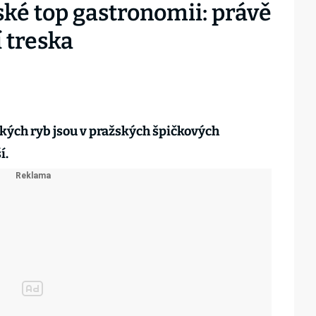
ské top gastronomii: právě
í treska
ých ryb jsou v pražských špičkových
í.