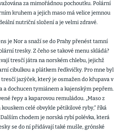
považována za mimořádnou pochoutku. Polární
lárním kruhem a jejich maso má velice jemnou
deální nutriční složení a je velmi zdravé.
ens je Nor a snaží se do Prahy přenést tamní
olární tresky. Z čeho se takové menu skládá?
jí tresčí játra na norském chlebu, jejichž
arní cibulkou a plátkem ředkvičky. Pro mne byl
tresčí jazýček, který je osmažen do křupava v
ka a dochucen tymiánem a kajenským pepřem.
rvené řepy a kaparovou remuládou. „Maso z
 kouskem celé obvykle pětikilové ryby,“ říká
Dalším chodem je norská rybí polévka, která
esky se do ní přidávají také mušle, grónské