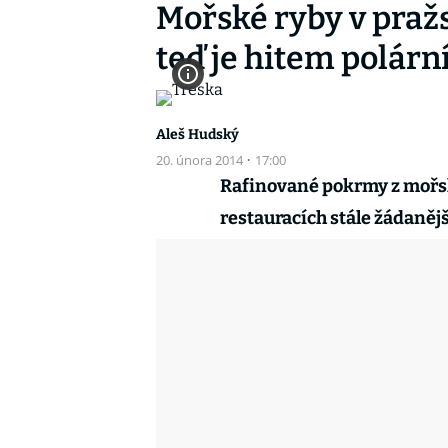
Mořské ryby v praž
teď je hitem polárn
Aleš Hudský
20. února 2014
·
17:00
Rafinované pokrmy z mořsk
restauracích stále žádanějš