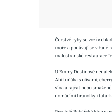
Čerstvé ryby se vozí v chl
moře a podávají se v řadě r
malostranské restaurace Ich
U Emmy Destinové nedaleko 
Ahi tuňáka s olivami, cherr
vína a rajčat nebo smažené
domácími hranolky i tatark
Proslulý Rybářský klub v 