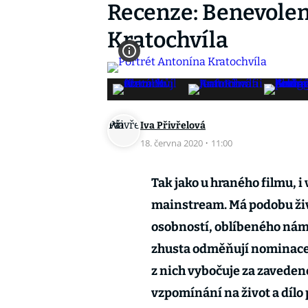
Recenze: Benevolen
Kratochvíla
Iva Přivřelová
18. června 2020
·
11:00
Tak jako u hraného filmu, 
mainstream. Má podobu ži
osobností, oblíbeného námě
zhusta odměňují nominacem
z nich vybočuje za zavede
vzpomínání na život a dílo