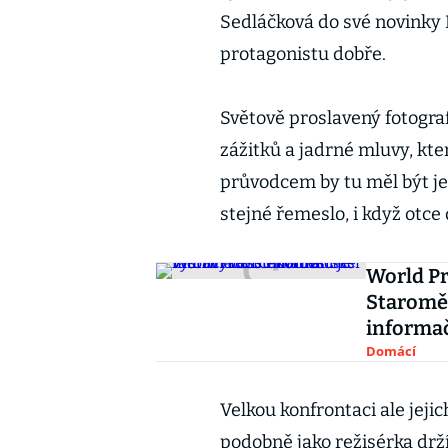
Sedláčková do své novinky 
protagonistu dobře.
Světově proslavený fotogra
zážitků a jadrné mluvy, kte
průvodcem by tu měl být je
stejné řemeslo, i když otce
World Pr
Staroměs
informa
Domácí
Velkou konfrontaci ale jejic
podobně jako režisérka drží