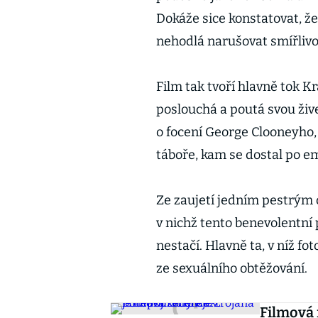
Dokáže sice konstatovat, ž
nehodlá narušovat smířlivou
Film tak tvoří hlavně tok K
poslouchá a poutá svou žive
o focení George Clooneyho, 
táboře, kam se dostal po em
Ze zaujetí jedním pestrým
v nichž tento benevolentní
nestačí. Hlavně ta, v níž fo
ze sexuálního obtěžování.
Filmová 