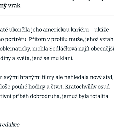
ný vrak
statě ukončila jeho americkou kariéru – ukáže
o portrétu. Přitom v profilu muže, jehož vztah
blematicky, mohla Sedláčková najít obecnější
iny a světa, jenž se mu klaní.
svými hranými filmy ale nehledala nový styl,
ploše pouhé hodiny a čtvrt. Kratochvílův osud
tivní příběh dobrodruha, jemuž byla totalita
 redakce