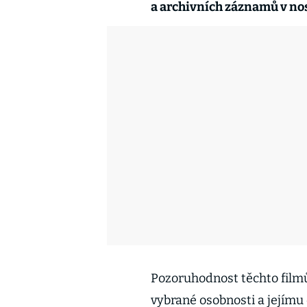
a archivních záznamů v no
Pozoruhodnost těchto film
vybrané osobnosti a jejímu