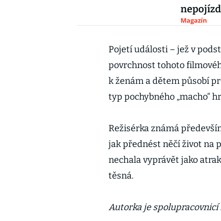
nepojízd
Magazín
Pojetí události – jež v pod
povrchnost tohoto filmovéh
k ženám a dětem působí pro
typ pochybného „macho“ hrd
Režisérka známá především 
jak přednést něčí život na 
nechala vyprávět jako atrak
těsná.
Autorka je spolupracovnicí