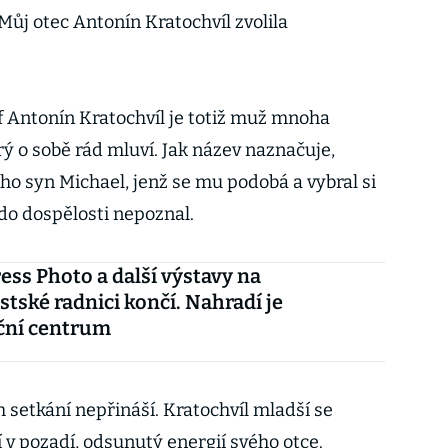
Můj otec Antonín Kratochvíl zvolila
f Antonín Kratochvíl je totiž muž mnoha
rý o sobě rád mluví. Jak název naznačuje,
ho syn Michael, jenž se mu podobá a vybral si
 do dospělosti nepoznal.
ess Photo a další výstavy na
tské radnici končí. Nahradí je
ční centrum
h setkání nepřináší. Kratochvíl mladší se
 v pozadí, odsunutý energií svého otce.