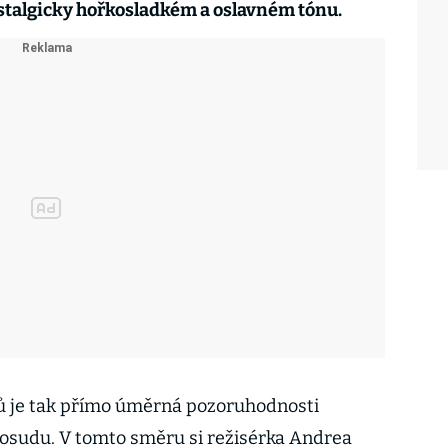
stalgicky hořkosladkém a oslavném tónu.
ů je tak přímo úměrná pozoruhodnosti
 osudu. V tomto směru si režisérka Andrea