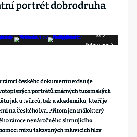
tní portrét dobrodruha
7
Fotogalerie
i v rámci českého dokumentu existuje
votopisných portrétů známých tuzemských
tu jak u tvůrců, tak u akademiků, kteří je
i na Českého lva. Přitom jen málokterý
ného rámce nenáročného shrnujícího
 pomocí mixu takzvaných mluvících hlav