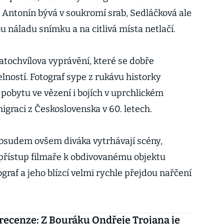
e Antonín bývá v soukromí srab, Sedláčková ale
 náladu snímku a na citlivá místa netlačí.
ratochvílova vyprávění, které se dobře
lností. Fotograf sype z rukávu historky
pobytu ve vězení i bojích v uprchlickém
igraci z Československa v 60. letech.
 osudem ovšem diváka vytrhávají scény,
 přístup filmaře k obdivovanému objektu
tograf a jeho blízcí velmi rychle přejdou nařčení
recenze: Z Bouráku Ondřeje Trojana je