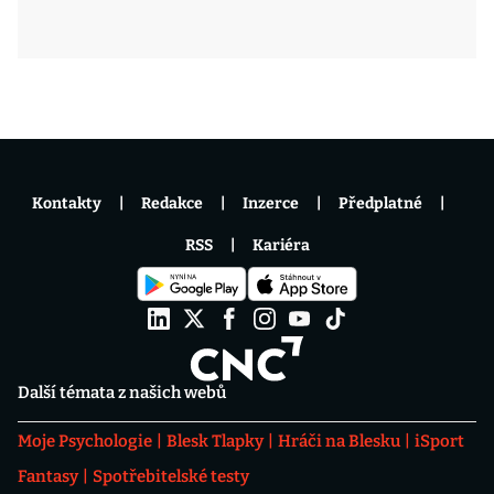
Kontakty
Redakce
Inzerce
Předplatné
RSS
Kariéra
Další témata z našich webů
Moje Psychologie
Blesk Tlapky
Hráči na Blesku
iSport
Fantasy
Spotřebitelské testy