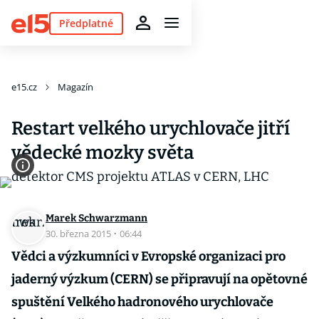
Předplatné
e15.cz
Magazín
Restart velkého urychlovače jitří
vědecké mozky světa
Marek Schwarzmann
30. března 2015
·
06:44
Vědci a výzkumníci v Evropské organizaci pro
jaderný výzkum (CERN) se připravují na opětovné
spuštění Velkého hadronového urychlovače