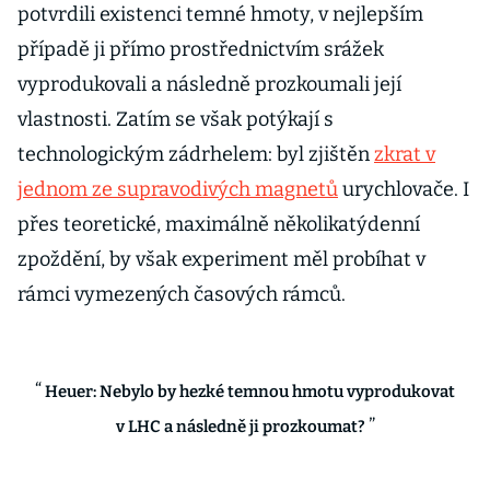
potvrdili existenci temné hmoty, v nejlepším
případě ji přímo prostřednictvím srážek
vyprodukovali a následně prozkoumali její
vlastnosti. Zatím se však potýkají s
technologickým zádrhelem: byl zjištěn
zkrat v
jednom ze supravodivých magnetů
urychlovače. I
přes teoretické, maximálně několikatýdenní
zpoždění, by však experiment měl probíhat v
rámci vymezených časových rámců.
Heuer: Nebylo by hezké temnou hmotu vyprodukovat
v LHC a následně ji prozkoumat?