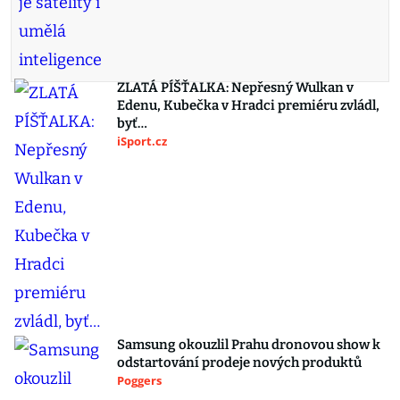
ZLATÁ PÍŠŤALKA: Nepřesný Wulkan v
Edenu, Kubečka v Hradci premiéru zvládl,
byť…
iSport.cz
Samsung okouzlil Prahu dronovou show k
odstartování prodeje nových produktů
Poggers