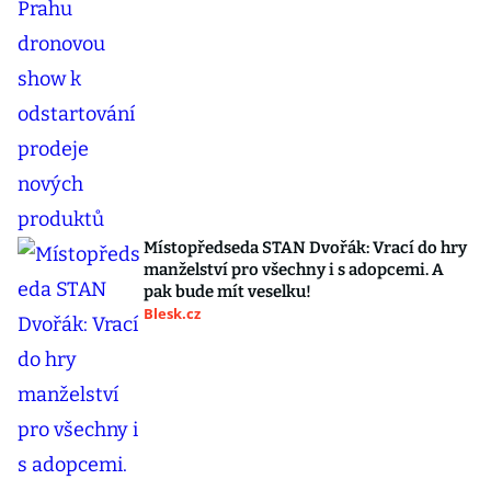
Místopředseda STAN Dvořák: Vrací do hry
manželství pro všechny i s adopcemi. A
pak bude mít veselku!
Blesk.cz