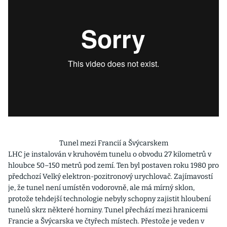
Tunel mezi Francií a Švýcarskem
LHC je instalován v kruhovém tunelu o obvodu 27 kilometrů v
hloubce 50–150 metrů pod zemí. Ten byl postaven roku 1980 pro
předchozí Velký elektron-pozitronový urychlovač. Zajímavostí
je, že tunel není umístěn vodorovně, ale má mírný sklon,
protože tehdejší technologie nebyly schopny zajistit hloubení
tunelů skrz některé horniny. Tunel přechází mezi hranicemi
Francie a Švýcarska ve čtyřech místech. Přestože je veden v