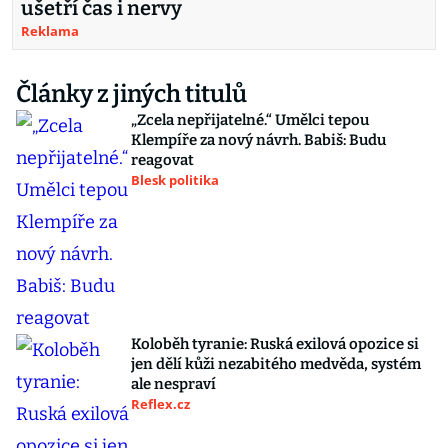
ušetří čas i nervy
Reklama
Články z jiných titulů
„Zcela nepřijatelné.“ Umělci tepou
Klempíře za nový návrh. Babiš: Budu
reagovat
Blesk politika
Koloběh tyranie: Ruská exilová opozice si
jen dělí kůži nezabitého medvěda, systém
ale nespraví
Reflex.cz