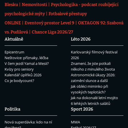
Blesku
Nemovitosti
Psychologika - podcast rozbíjející
psychologické mýty
Fotbalové přestupy
ONLINE
Eventový prostor Level 9
OKTAGON 92: Szabová
vs. Pudilová
Chance Liga 2026/27
Aktuálně
Léto 2026
Epicentrum
Karlovarský filmový festival
Neštovice: příznaky, léčba
2026
V čem jezdí Yamal a Mesii?
Znamení, že jste potkali
Kvízy pro seniory
někoho z minulého života
Kalendář úplňků 2026
Astronomické úkazy 2026:
Co je bodycount?
zatmění slunce a další
Jak obléci miminko při
vysokých teplotách?
Jak na dokonalé letní mojito
6 lehkých letních salátů
Politika
Sport 2026
Nová superdávka: kdo na ní
MMA
dosáhne?
Fotbal 2026/27