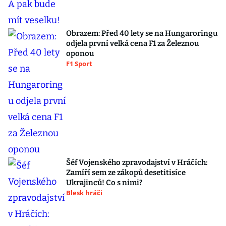
Obrazem: Před 40 lety se na Hungaroringu
odjela první velká cena F1 za Železnou
oponou
F1 Sport
Šéf Vojenského zpravodajství v Hráčích:
Zamíří sem ze zákopů desetitisíce
Ukrajinců! Co s nimi?
Blesk hráči