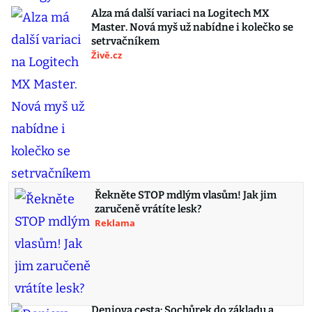
Alza má další variaci na Logitech MX
Master. Nová myš už nabídne i kolečko se
setrvačníkem
Živě.cz
Řekněte STOP mdlým vlasům! Jak jim
zaručeně vrátíte lesk?
Reklama
Deniova cesta: Sochůrek do základu a