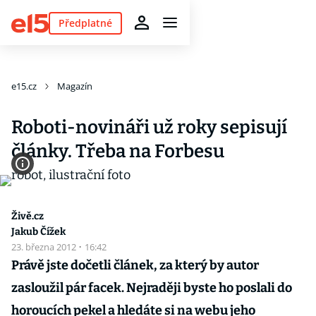
Předplatné
e15.cz
Magazín
Roboti-novináři už roky sepisují
články. Třeba na Forbesu
Živě.cz
Jakub Čížek
23. března 2012
·
16:42
Právě jste dočetli článek, za který by autor
zasloužil pár facek. Nejraději byste ho poslali do
horoucích pekel a hledáte si na webu jeho