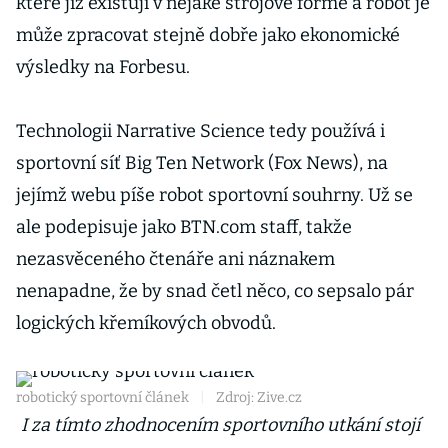
které již existují v nějaké strojové formě a robot je
může zpracovat stejně dobře jako ekonomické
výsledky na Forbesu.
Technologii Narrative Science tedy používá i
sportovní síť Big Ten Network (Fox News), na
jejímž webu píše robot sportovní souhrny. Už se
ale podepisuje jako BTN.com staff, takže
nezasvěceného čtenáře ani náznakem
nenapadne, že by snad četl něco, co sepsalo pár
logických křemíkových obvodů.
robotický sportovní článek
|
Zdroj: Zive.cz
I za tímto zhodnocením sportovního utkání stojí