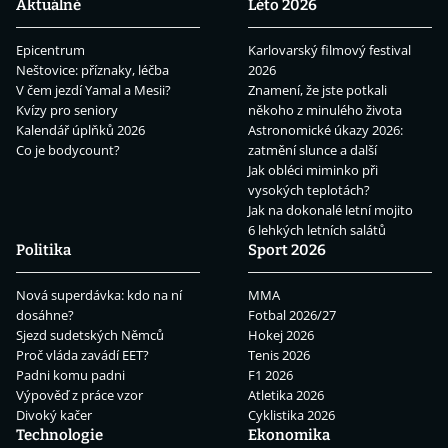
Aktuálně
Léto 2026
Epicentrum
Karlovarský filmový festival
Neštovice: příznaky, léčba
2026
V čem jezdí Yamal a Mesii?
Znamení, že jste potkali
Kvízy pro seniory
někoho z minulého života
Kalendář úplňků 2026
Astronomické úkazy 2026:
Co je bodycount?
zatmění slunce a další
Jak obléci miminko při
vysokých teplotách?
Jak na dokonalé letní mojito
6 lehkých letních salátů
Politika
Sport 2026
Nová superdávka: kdo na ní
MMA
dosáhne?
Fotbal 2026/27
Sjezd sudetských Němců
Hokej 2026
Proč vláda zavádí EET?
Tenis 2026
Padni komu padni
F1 2026
Výpověď z práce vzor
Atletika 2026
Divoký kačer
Cyklistika 2026
Technologie
Ekonomika