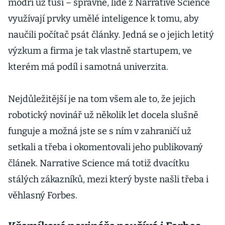
modří už tuší – správně, lidé z Narrative Science
využívají prvky umělé inteligence k tomu, aby
naučili počítač psát články. Jedná se o jejich letitý
výzkum a firma je tak vlastně startupem, ve
kterém má podíl i samotná univerzita.
Nejdůležitější je na tom všem ale to, že jejich
robotický novinář už několik let docela slušně
funguje a možná jste se s ním v zahraničí už
setkali a třeba i okomentovali jeho publikovaný
článek. Narrative Science má totiž dvacítku
stálých zákazníků, mezi který byste našli třeba i
věhlasný Forbes.