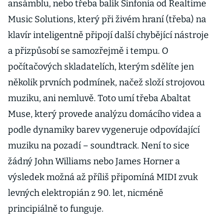
ansámblu, nebo třeba balík Sinfonia od Realtime
Music Solutions, který při živém hraní (třeba) na
klavír inteligentně připojí další chybějící nástroje
a přizpůsobí se samozřejmě i tempu. O
počítačových skladatelích, kterým sdělíte jen
několik prvních podmínek, načež složí strojovou
muziku, ani nemluvě. Toto umí třeba Abaltat
Muse, který provede analýzu domácího videa a
podle dynamiky barev vygeneruje odpovídající
muziku na pozadí – soundtrack. Není to sice
žádný John Williams nebo James Horner a
výsledek možná až příliš připomíná MIDI zvuk
levných elektropián z 90. let, nicméně
principiálně to funguje.