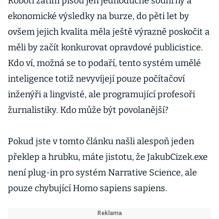
Roboti zatím píšou jen jednoduché souhrny a
ekonomické výsledky na burze, do pěti let by
ovšem jejich kvalita měla ještě výrazně poskočit a
měli by začít konkurovat opravdové publicistice.
Kdo ví, možná se to podaří, tento systém umělé
inteligence totiž nevyvíjejí pouze počítačoví
inženýři a lingvisté, ale programující profesoři
žurnalistiky. Kdo může být povolanější?
Pokud jste v tomto článku našli alespoň jeden
překlep a hrubku, máte jistotu, že JakubCizek.exe
není plug-in pro systém Narrative Science, ale
pouze chybující Homo sapiens sapiens.