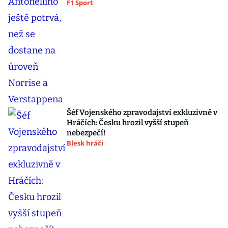
F1 Sport
Šéf Vojenského zpravodajství exkluzivně v
Hráčích: Česku hrozil vyšší stupeň
nebezpečí!
Blesk hráči