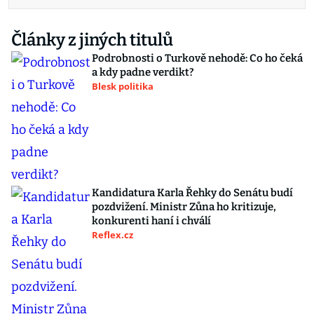
Články z jiných titulů
Podrobnosti o Turkově nehodě: Co ho čeká
a kdy padne verdikt?
Blesk politika
Kandidatura Karla Řehky do Senátu budí
pozdvižení. Ministr Zůna ho kritizuje,
konkurenti haní i chválí
Reflex.cz