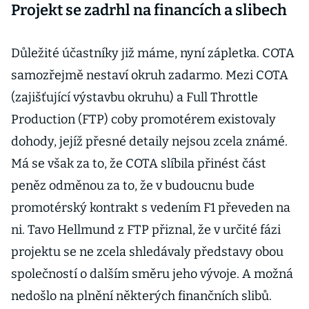
Projekt se zadrhl na financích a slibech
Důležité účastníky již máme, nyní zápletka. COTA
samozřejmě nestaví okruh zadarmo. Mezi COTA
(zajišťující výstavbu okruhu) a Full Throttle
Production (FTP) coby promotérem existovaly
dohody, jejíž přesné detaily nejsou zcela známé.
Má se však za to, že COTA slíbila přinést část
peněz odměnou za to, že v budoucnu bude
promotérský kontrakt s vedením F1 převeden na
ni. Tavo Hellmund z FTP přiznal, že v určité fázi
projektu se ne zcela shledávaly představy obou
společností o dalším směru jeho vývoje. A možná
nedošlo na plnění některých finančních slibů.