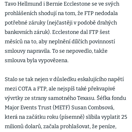
Tavo Hellmund i Bernie Ecclestone se ve svých
prohlášeních shodují na tom, že FTP nedodala
potřebné záruky (nejčastěji v podobě drahých
bankovních záruk). Ecclestone dal FTP šest
měsíců na to, aby neplnění dílčích povinností
smlouvy napravila. To se nepovedlo, takže
smlouva byla vypovězena.
Stalo se tak nejen v důsledku eskalujícího napětí
mezi COTA a FTP, ale nejspíš také překvapivé
vývrtky ze strany samotného Texasu. Šéfka fondu
Major Events Trust (METF) Susan Combsová,
která na začátku roku (písemně) slíbila vyplatit 25
milionů dolarů, začala prohlašovat, že peníze,