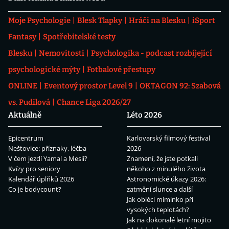
Moje Psychologie
Blesk Tlapky
Hráči na Blesku
iSport
Fantasy
Spotřebitelské testy
Blesku
Nemovitosti
Psychologika - podcast rozbíjející
psychologické mýty
Fotbalové přestupy
ONLINE
Eventový prostor Level 9
OKTAGON 92: Szabová
vs. Pudilová
Chance Liga 2026/27
Aktuálně
Léto 2026
Epicentrum
Karlovarský filmový festival
Neštovice: příznaky, léčba
2026
V čem jezdí Yamal a Mesii?
Znamení, že jste potkali
Kvízy pro seniory
někoho z minulého života
Kalendář úplňků 2026
Astronomické úkazy 2026:
Co je bodycount?
zatmění slunce a další
Jak obléci miminko při
vysokých teplotách?
Jak na dokonalé letní mojito