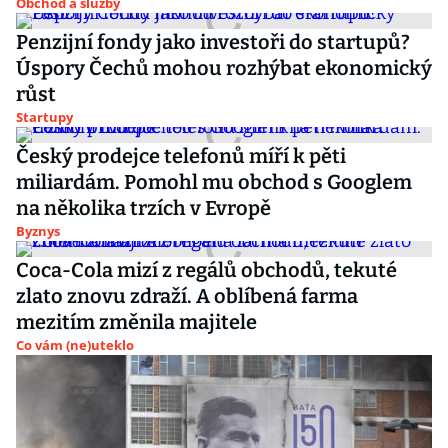
Obchod a služby
Penzijní fondy jako investoři do startupů?
Úspory Čechů mohou rozhýbat ekonomický
růst
Startupy
Český prodejce telefonů míří k pěti
miliardám. Pomohl mu obchod s Googlem
na několika trzích v Evropě
Byznys
Coca-Cola mizí z regálů obchodů, tekuté
zlato znovu zdraží. A oblíbená farma
mezitím změnila majitele
Co vám (ne)uteklo