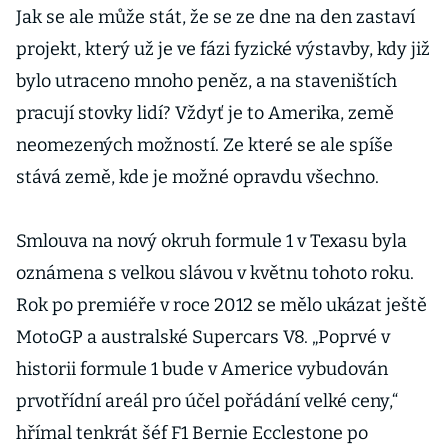
Jak se ale může stát, že se ze dne na den zastaví
projekt, který už je ve fázi fyzické výstavby, kdy již
bylo utraceno mnoho peněz, a na staveništích
pracují stovky lidí? Vždyť je to Amerika, země
neomezených možností. Ze které se ale spíše
stává země, kde je možné opravdu všechno.
Smlouva na nový okruh formule 1 v Texasu byla
oznámena s velkou slávou v květnu tohoto roku.
Rok po premiéře v roce 2012 se mělo ukázat ještě
MotoGP a australské Supercars V8. „Poprvé v
historii formule 1 bude v Americe vybudován
prvotřídní areál pro účel pořádání velké ceny,“
hřímal tenkrát šéf F1 Bernie Ecclestone po