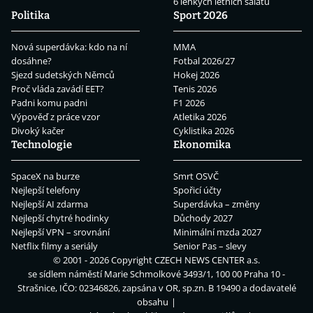
6 lehkých letních salátů
Politika
Sport 2026
Nová superdávka: kdo na ní
MMA
dosáhne?
Fotbal 2026/27
Sjezd sudetských Němců
Hokej 2026
Proč vláda zavádí EET?
Tenis 2026
Padni komu padni
F1 2026
Výpověď z práce vzor
Atletika 2026
Divoký kačer
Cyklistika 2026
Technologie
Ekonomika
SpaceX na burze
Smrt OSVČ
Nejlepší telefony
Spořicí účty
Nejlepší AI zdarma
Superdávka – změny
Nejlepší chytré hodinky
Důchody 2027
Nejlepší VPN – srovnání
Minimální mzda 2027
Netflix filmy a seriály
Senior Pas – slevy
© 2001 - 2026 Copyright
CZECH NEWS CENTER a.s.
se sídlem náměstí Marie Schmolkové 3493/1, 100 00 Praha 10 -
Strašnice, IČO: 02346826, zapsána v OR, sp.zn. B 19490 a dodavatelé
obsahu