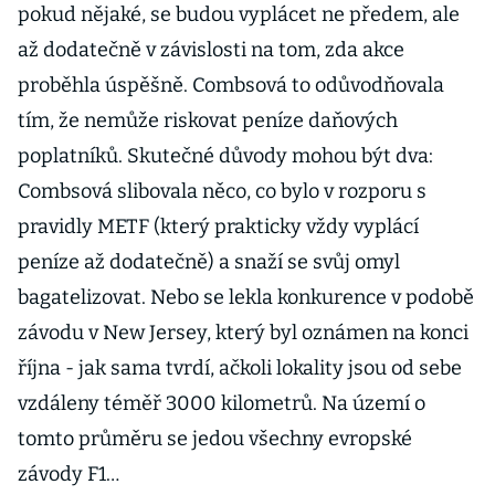
pokud nějaké, se budou vyplácet ne předem, ale
až dodatečně v závislosti na tom, zda akce
proběhla úspěšně. Combsová to odůvodňovala
tím, že nemůže riskovat peníze daňových
poplatníků. Skutečné důvody mohou být dva:
Combsová slibovala něco, co bylo v rozporu s
pravidly METF (který prakticky vždy vyplácí
peníze až dodatečně) a snaží se svůj omyl
bagatelizovat. Nebo se lekla konkurence v podobě
závodu v New Jersey, který byl oznámen na konci
října - jak sama tvrdí, ačkoli lokality jsou od sebe
vzdáleny téměř 3000 kilometrů. Na území o
tomto průměru se jedou všechny evropské
závody F1…