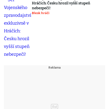
Hráčích: Česku hrozil vyšší stupeň
nebezpečí!
Blesk hráči