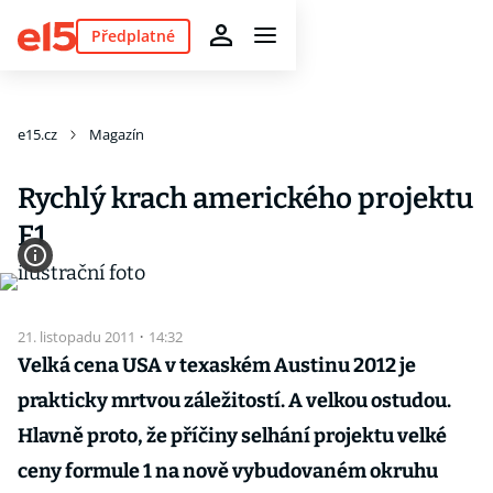
Předplatné
e15.cz
Magazín
Rychlý krach amerického projektu
F1
21. listopadu 2011
·
14:32
Velká cena USA v texaském Austinu 2012 je
prakticky mrtvou záležitostí. A velkou ostudou.
Hlavně proto, že příčiny selhání projektu velké
ceny formule 1 na nově vybudovaném okruhu