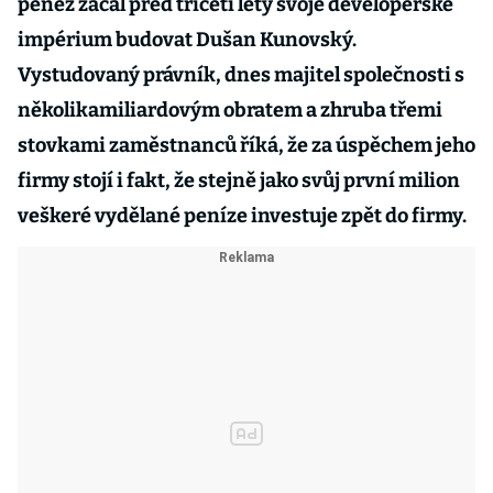
peněz začal před třiceti lety svoje developerské
impérium budovat Dušan Kunovský.
Vystudovaný právník, dnes majitel společnosti s
několikamiliardovým obratem a zhruba třemi
stovkami zaměstnanců říká, že za úspěchem jeho
firmy stojí i fakt, že stejně jako svůj první milion
veškeré vydělané peníze investuje zpět do firmy.