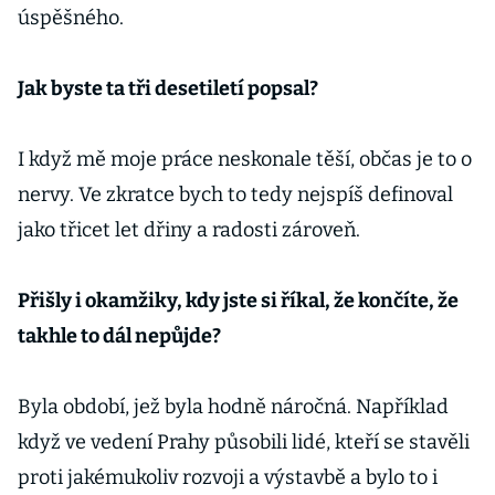
úspěšného.
Jak byste ta tři desetiletí popsal?
I když mě moje práce neskonale těší, občas je to o
nervy. Ve zkratce bych to tedy nejspíš definoval
jako třicet let dřiny a radosti zároveň.
Přišly i okamžiky, kdy jste si říkal, že končíte, že
takhle to dál nepůjde?
Byla období, jež byla hodně náročná. Například
když ve vedení Prahy působili lidé, kteří se stavěli
proti jakémukoliv rozvoji a výstavbě a bylo to i