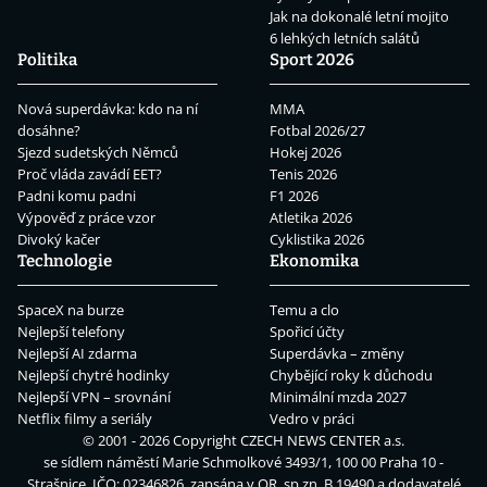
Jak na dokonalé letní mojito
6 lehkých letních salátů
Politika
Sport 2026
Nová superdávka: kdo na ní
MMA
dosáhne?
Fotbal 2026/27
Sjezd sudetských Němců
Hokej 2026
Proč vláda zavádí EET?
Tenis 2026
Padni komu padni
F1 2026
Výpověď z práce vzor
Atletika 2026
Divoký kačer
Cyklistika 2026
Technologie
Ekonomika
SpaceX na burze
Temu a clo
Nejlepší telefony
Spořicí účty
Nejlepší AI zdarma
Superdávka – změny
Nejlepší chytré hodinky
Chybějící roky k důchodu
Nejlepší VPN – srovnání
Minimální mzda 2027
Netflix filmy a seriály
Vedro v práci
© 2001 - 2026 Copyright
CZECH NEWS CENTER a.s.
se sídlem náměstí Marie Schmolkové 3493/1, 100 00 Praha 10 -
Strašnice, IČO: 02346826, zapsána v OR, sp.zn. B 19490 a dodavatelé