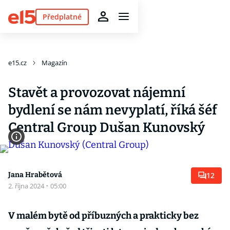
Předplatné
e15.cz
Magazín
Stavět a provozovat nájemní
bydlení se nám nevyplatí, říká šéf
Central Group Dušan Kunovský
Jana Hrabětová
12
2. října 2024
·
05:00
V malém bytě od příbuzných a prakticky bez