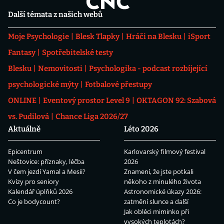
Další témata z našich webů
Moje Psychologie
Blesk Tlapky
Hráči na Blesku
iSport
Fantasy
Spotřebitelské testy
Blesku
Nemovitosti
Psychologika - podcast rozbíjející
psychologické mýty
Fotbalové přestupy
ONLINE
Eventový prostor Level 9
OKTAGON 92: Szabová
vs. Pudilová
Chance Liga 2026/27
Aktuálně
Léto 2026
Epicentrum
Karlovarský filmový festival
Neštovice: příznaky, léčba
2026
V čem jezdí Yamal a Mesii?
Znamení, že jste potkali
Kvízy pro seniory
někoho z minulého života
Kalendář úplňků 2026
Astronomické úkazy 2026:
Co je bodycount?
zatmění slunce a další
Jak obléci miminko při
vysokých teplotách?