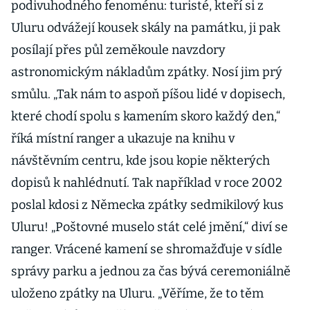
podivuhodného fenoménu: turisté, kteří si z
Uluru odvážejí kousek skály na památku, ji pak
posílají přes půl zeměkoule navzdory
astronomickým nákladům zpátky. Nosí jim prý
smůlu. „Tak nám to aspoň píšou lidé v dopisech,
které chodí spolu s kamením skoro každý den,“
říká místní ranger a ukazuje na knihu v
návštěvním centru, kde jsou kopie některých
dopisů k nahlédnutí. Tak například v roce 2002
poslal kdosi z Německa zpátky sedmikilový kus
Uluru! „Poštovné muselo stát celé jmění,“ diví se
ranger. Vrácené kamení se shromažďuje v sídle
správy parku a jednou za čas bývá ceremoniálně
uloženo zpátky na Uluru. „Věříme, že to těm