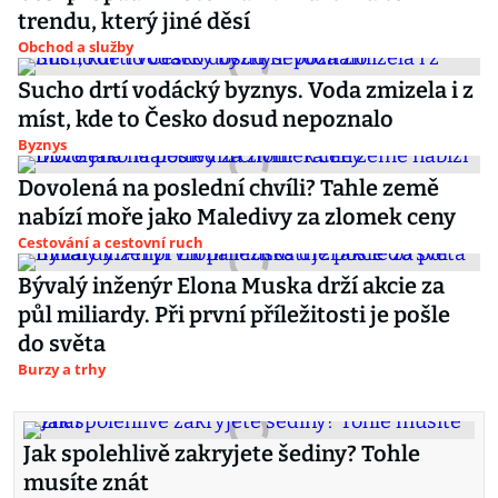
trendu, který jiné děsí
Obchod a služby
Sucho drtí vodácký byznys. Voda zmizela i z
míst, kde to Česko dosud nepoznalo
Byznys
Dovolená na poslední chvíli? Tahle země
nabízí moře jako Maledivy za zlomek ceny
Cestování a cestovní ruch
Bývalý inženýr Elona Muska drží akcie za
půl miliardy. Při první příležitosti je pošle
do světa
Burzy a trhy
Jak spolehlivě zakryjete šediny? Tohle
musíte znát