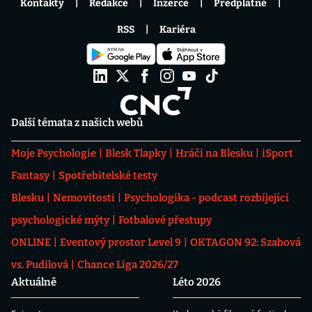
Kontakty
Redakce
Inzerce
Předplatné
RSS
Kariéra
Další témata z našich webů
Moje Psychologie
Blesk Tlapky
Hráči na Blesku
iSport
Fantasy
Spotřebitelské testy
Blesku
Nemovitosti
Psychologika - podcast rozbíjející
psychologické mýty
Fotbalové přestupy
ONLINE
Eventový prostor Level 9
OKTAGON 92: Szabová
vs. Pudilová
Chance Liga 2026/27
Aktuálně
Léto 2026