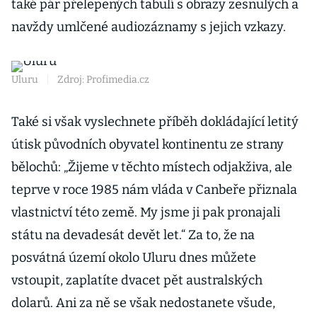
také pár přelepených tabulí s obrazy zesnulých a
navždy umlčené audiozáznamy s jejich vzkazy.
Uluru
|
Zdroj: Profimedia.cz
Také si však vyslechnete příběh dokládající letitý
útisk původních obyvatel kontinentu ze strany
bělochů: „Žijeme v těchto místech odjakživa, ale
teprve v roce 1985 nám vláda v Canbeře přiznala
vlastnictví této země. My jsme ji pak pronajali
státu na devadesát devět let.“ Za to, že na
posvátná území okolo Uluru dnes můžete
vstoupit, zaplatíte dvacet pět australských
dolarů. Ani za ně se však nedostanete všude,