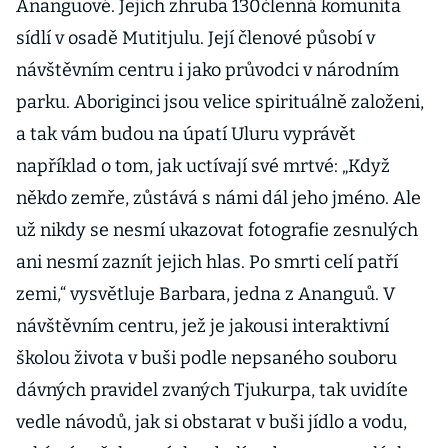
Ananguové. Jejich zhruba 130členná komunita
sídlí v osadě Mutitjulu. Její členové působí v
návštěvním centru i jako průvodci v národním
parku. Aboriginci jsou velice spirituálně založeni,
a tak vám budou na úpatí Uluru vyprávět
například o tom, jak uctívají své mrtvé: „Když
někdo zemře, zůstává s námi dál jeho jméno. Ale
už nikdy se nesmí ukazovat fotografie zesnulých
ani nesmí zaznít jejich hlas. Po smrti celí patří
zemi,“ vysvětluje Barbara, jedna z Ananguů. V
návštěvním centru, jež je jakousi interaktivní
školou života v buši podle nepsaného souboru
dávných pravidel zvaných Tjukurpa, tak uvidíte
vedle návodů, jak si obstarat v buši jídlo a vodu,