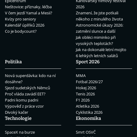
Epicentrum
Karlovarský filmový festival
Neštovice: příznaky, léčba
2026
V čem jezdí Yamal a Mesii?
Znamení, že jste potkali
Kvízy pro seniory
někoho z minulého života
Kalendář úplňků 2026
Astronomické úkazy 2026:
Co je bodycount?
zatmění slunce a další
Jak obléci miminko při
vysokých teplotách?
Jak na dokonalé letní mojito
6 lehkých letních salátů
Politika
Sport 2026
Nová superdávka: kdo na ní
MMA
dosáhne?
Fotbal 2026/27
Sjezd sudetských Němců
Hokej 2026
Proč vláda zavádí EET?
Tenis 2026
Padni komu padni
F1 2026
Výpověď z práce vzor
Atletika 2026
Divoký kačer
Cyklistika 2026
Technologie
Ekonomika
SpaceX na burze
Smrt OSVČ