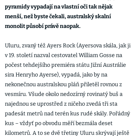
pyramidy vypadají na vlastní oči tak nějak
menší, než byste čekali, australský skalní
monolit působí právě naopak.
Uluru, zvaný též Ayers Rock (Ayersova skála, jak ji
v 19. století nazval cestovatel William Gosse na
počest tehdejšího premiéra státu Jižní Austrálie
sira Henryho Ayerse), vypadá, jako by na
nekonečnou australskou pláň přiletěl rovnou z
vesmíru. Všude okolo nedozírný rovinatý buš a
najednou se uprostřed z ničeho zvedá tři sta
padesát metrů nad terén kus rudé skály. Pořádný
kus – vždyť po obvodu měří bezmála deset
kilometrů. A to se dvě třetiny Uluru skrývají ještě