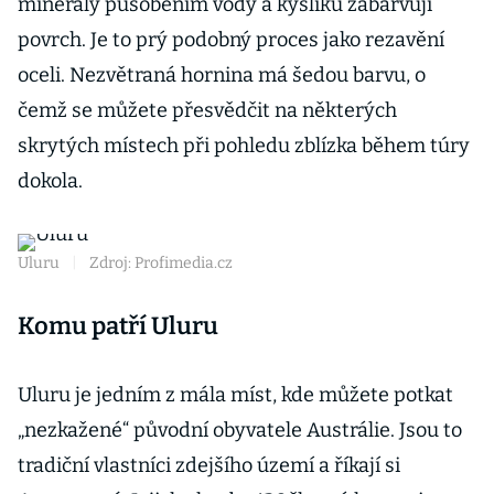
minerály působením vody a kyslíku zabarvují
povrch. Je to prý podobný proces jako rezavění
oceli. Nezvětraná hornina má šedou barvu, o
čemž se můžete přesvědčit na některých
skrytých místech při pohledu zblízka během túry
dokola.
Uluru
|
Zdroj: Profimedia.cz
Komu patří Uluru
Uluru je jedním z mála míst, kde můžete potkat
„nezkažené“ původní obyvatele Austrálie. Jsou to
tradiční vlastníci zdejšího území a říkají si