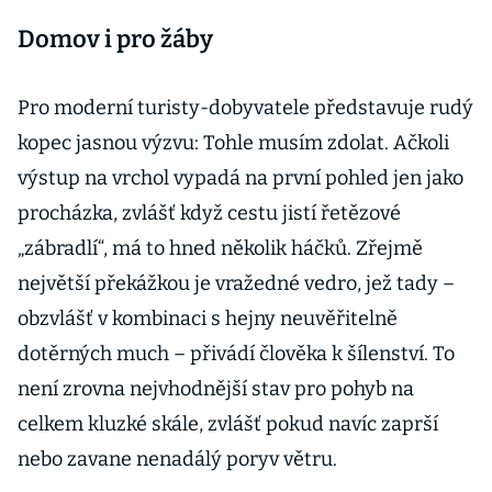
Domov i pro žáby
Pro moderní turisty-dobyvatele představuje rudý
kopec jasnou výzvu: Tohle musím zdolat. Ačkoli
výstup na vrchol vypadá na první pohled jen jako
procházka, zvlášť když cestu jistí řetězové
„zábradlí“, má to hned několik háčků. Zřejmě
největší překážkou je vražedné vedro, jež tady –
obzvlášť v kombinaci s hejny neuvěřitelně
dotěrných much – přivádí člověka k šílenství. To
není zrovna nejvhodnější stav pro pohyb na
celkem kluzké skále, zvlášť pokud navíc zaprší
nebo zavane nenadálý poryv větru.