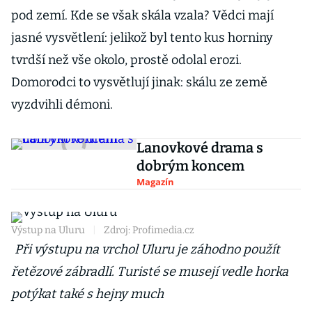
pod zemí. Kde se však skála vzala? Vědci mají
jasné vysvětlení: jelikož byl tento kus horniny
tvrdší než vše okolo, prostě odolal erozi.
Domorodci to vysvětlují jinak: skálu ze země
vyzdvihli démoni.
Lanovkové drama s
dobrým koncem
Magazín
Výstup na Uluru
|
Zdroj: Profimedia.cz
Při výstupu na vrchol Uluru je záhodno použít
řetězové zábradlí. Turisté se musejí vedle horka
potýkat také s hejny much