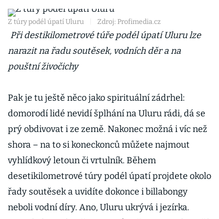
Z túry podél úpatí Uluru
|
Zdroj: Profimedia.cz
Při destikilometrové túře podél úpatí Uluru lze
narazit na řadu soutěsek, vodních děr a na
pouštní živočichy
Pak je tu ještě něco jako spirituální zádrhel:
domorodí lidé nevidí šplhání na Uluru rádi, dá se
prý obdivovat i ze země. Nakonec možná i víc než
shora – na to si koneckonců můžete najmout
vyhlídkový letoun či vrtulník. Během
desetikilometrové túry podél úpatí projdete okolo
řady soutěsek a uvidíte dokonce i billabongy
neboli vodní díry. Ano, Uluru ukrývá i jezírka.