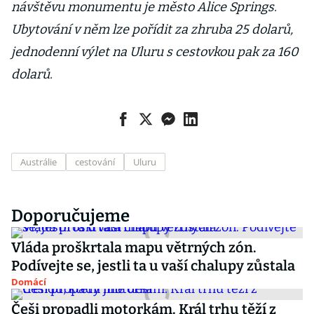
návštěvu monumentu je město Alice Springs.
Ubytování v něm lze pořídit za zhruba 25 dolarů,
jednodenní výlet na Uluru s cestovkou pak za 160
dolarů.
Austrálie
cestování
Uluru
Doporučujeme
Vláda proškrtala mapu větrných zón.
Podívejte se, jestli ta u vaší chalupy zůstala
Domácí
Češi propadli motorkám. Král trhu těží z