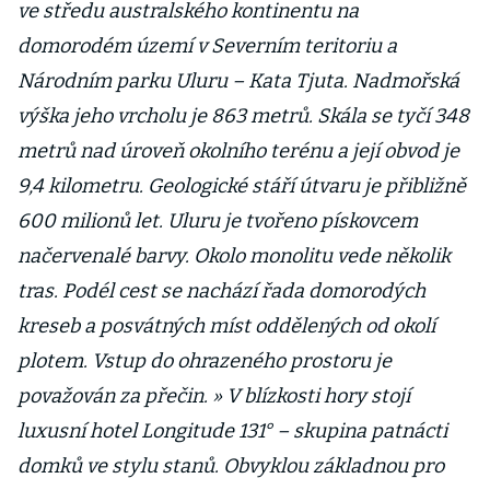
ve středu australského kontinentu na
domorodém území v Severním teritoriu a
Národním parku Uluru – Kata Tjuta. Nadmořská
výška jeho vrcholu je 863 metrů. Skála se tyčí 348
metrů nad úroveň okolního terénu a její obvod je
9,4 kilometru. Geologické stáří útvaru je přibližně
600 milionů let. Uluru je tvořeno pískovcem
načervenalé barvy. Okolo monolitu vede několik
tras. Podél cest se nachází řada domorodých
kreseb a posvátných míst oddělených od okolí
plotem. Vstup do ohrazeného prostoru je
považován za přečin. » V blízkosti hory stojí
luxusní hotel Longitude 131° – skupina patnácti
domků ve stylu stanů. Obvyklou základnou pro