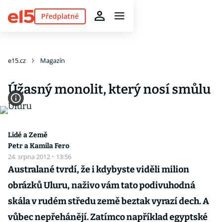
Předplatné
e15.cz
Magazín
Úžasný monolit, který nosí smůlu
Lidé a Země
Petr a Kamila Fero
24. srpna 2012
·
13:56
Australané tvrdí, že i kdybyste viděli milion
obrázků Uluru, naživo vám tato podivuhodná
skála v rudém středu země beztak vyrazí dech. A
vůbec nepřehánějí. Zatímco například egyptské