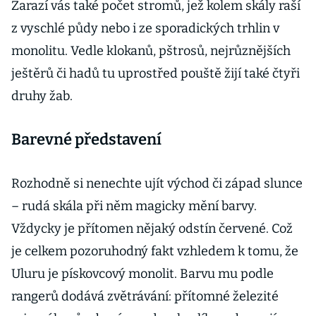
Zarazí vás také počet stromů, jež kolem skály raší
z vyschlé půdy nebo i ze sporadických trhlin v
monolitu. Vedle klokanů, pštrosů, nejrůznějších
ještěrů či hadů tu uprostřed pouště žijí také čtyři
druhy žab.
Barevné představení
Rozhodně si nenechte ujít východ či západ slunce
– rudá skála při něm magicky mění barvy.
Vždycky je přítomen nějaký odstín červené. Což
je celkem pozoruhodný fakt vzhledem k tomu, že
Uluru je pískovcový monolit. Barvu mu podle
rangerů dodává zvětrávání: přítomné železité