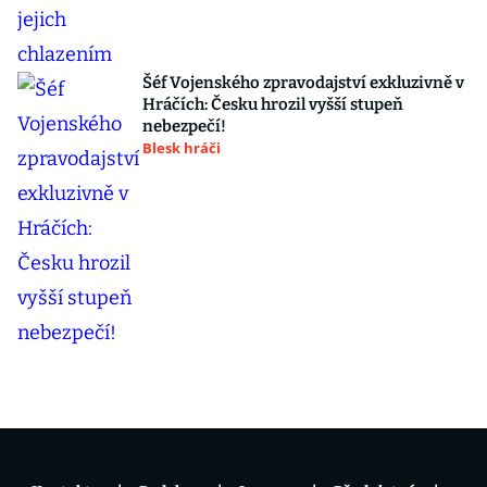
Šéf Vojenského zpravodajství exkluzivně v
Hráčích: Česku hrozil vyšší stupeň
nebezpečí!
Blesk hráči