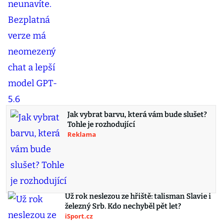
Jak vybrat barvu, která vám bude slušet?
Tohle je rozhodující
Reklama
Už rok neslezou ze hřiště: talisman Slavie i
železný Srb. Kdo nechyběl pět let?
iSport.cz