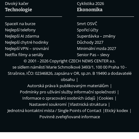
Divoký kačer
Cyklistika 2026
Technologie
Ekonomika
SpaceX na burze
Smrt OSVČ
Nejlepší telefony
Spořicí účty
Nejlepší AI zdarma
Superdávka – změny
Nejlepší chytré hodinky
Důchody 2027
Nejlepší VPN – srovnání
Minimální mzda 2027
Netflix filmy a seriály
Senior Pas – slevy
© 2001 - 2026 Copyright
CZECH NEWS CENTER a.s.
se sídlem náměstí Marie Schmolkové 3493/1, 100 00 Praha 10 -
Strašnice, IČO: 02346826, zapsána v OR, sp.zn. B 19490 a dodavatelé
obsahu
Autorská práva k publikovaným materiálům
Podmínky pro užívání služby informační společnosti
Informace o zpracování osobních údajů
Cookies
Nastavení soukromí
Vlastnická struktura
Jednotná kontaktní místa / Single Points of Contact
Etický kodex
Povinně zveřejňované informace