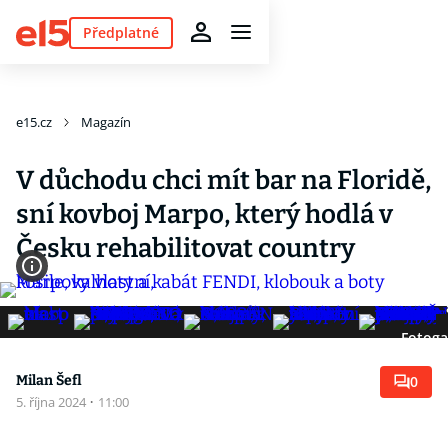
Předplatné
e15.cz
Magazín
V důchodu chci mít bar na Floridě,
sní kovboj Marpo, který hodlá v
Česku rehabilitovat country
Fotoga
Milan Šefl
0
5. října 2024
·
11:00