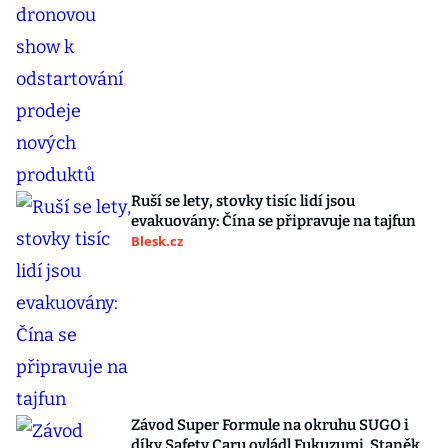
Ruší se lety, stovky tisíc lidí jsou
evakuovány: Čína se připravuje na tajfun
Blesk.cz
Závod Super Formule na okruhu SUGO i
díky Safety Caru ovládl Fukuzumi. Staněk