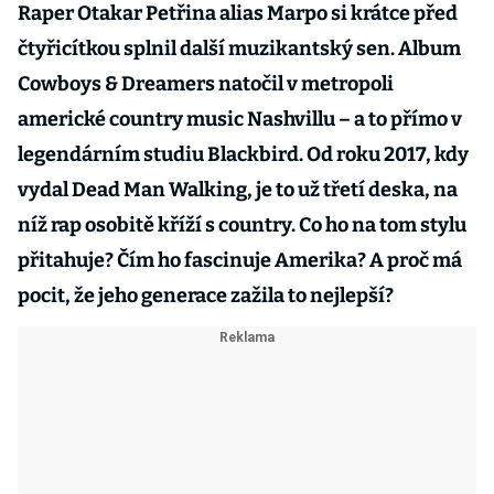
Raper Otakar Petřina alias Marpo si krátce před
čtyřicítkou splnil další muzikantský sen. Album
Cowboys & Dreamers natočil v metropoli
americké country music Nashvillu – a to přímo v
legendárním studiu Blackbird. Od roku 2017, kdy
vydal Dead Man Walking, je to už třetí deska, na
níž rap osobitě kříží s country. Co ho na tom stylu
přitahuje? Čím ho fascinuje Amerika? A proč má
pocit, že jeho generace zažila to nejlepší?