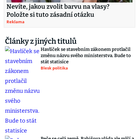
Nevíte, jakou zvolit barvu na vlasy?
Položte si tuto zásadní otázku
Reklama
Články z jiných titulů
Havlíček se stavebním zákonem protlačil
změnu názvu svého ministerstva. Bude to
stát statisíce
Blesk politika
Peče se celá země, Babišova vláda ale mlčí a