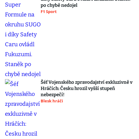
po chybě nedojel
F1 Sport
Šéf Vojenského zpravodajství exkluzivně v
Hráčích: Česku hrozil vyšší stupeň
nebezpečí!
Blesk hráči