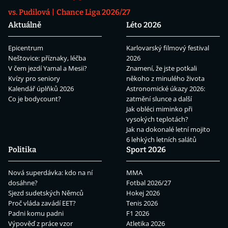
vs. Pudilová
Chance Liga 2026/27
Aktuálně
Léto 2026
Epicentrum
Karlovarský filmový festival
Neštovice: příznaky, léčba
2026
V čem jezdí Yamal a Mesii?
Znamení, že jste potkali
Kvízy pro seniory
někoho z minulého života
Kalendář úplňků 2026
Astronomické úkazy 2026:
Co je bodycount?
zatmění slunce a další
Jak obléci miminko při
vysokých teplotách?
Jak na dokonalé letní mojito
6 lehkých letních salátů
Politika
Sport 2026
Nová superdávka: kdo na ní
MMA
dosáhne?
Fotbal 2026/27
Sjezd sudetských Němců
Hokej 2026
Proč vláda zavádí EET?
Tenis 2026
Padni komu padni
F1 2026
Výpověď z práce vzor
Atletika 2026