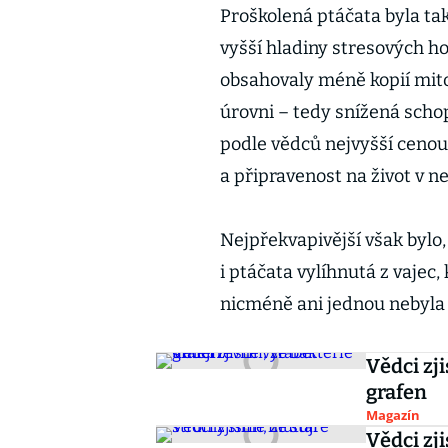
Proškolená ptáčata byla tak
vyšší hladiny stresových h
obsahovaly méně kopií mit
úrovni – tedy snížená scho
podle vědců nejvyšší cenou
a připravenost na život v 
Nejpřekvapivější však bylo,
i ptáčata vylíhnutá z vajec
nicméně ani jednou nebyla
Vědci zji
grafen
Magazín
Vědci zji