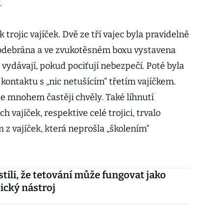
.
 trojic vajíček. Dvě ze tří vajec byla pravidelně
 odebrána a ve zvukotěsném boxu vystavena
 vydávají, pokud pociťují nebezpečí. Poté byla
kontaktu s „nic netušícím“ třetím vajíčkem.
ice mnohem častěji chvěly. Také líhnutí
 vajíček, respektive celé trojici, trvalo
 vajíček, která neprošla „školením“
istili, že tetování může fungovat jako
ický nástroj