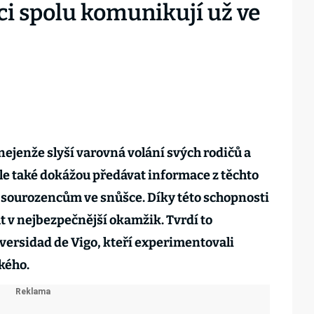
táci spolu komunikují už ve
ejenže slyší varovná volání svých rodičů a
ale také dokážou předávat informace z těchto
sourozencům ve snůšce. Díky této schopnosti
t v nejbezpečnější okamžik. Tvrdí to
versidad de Vigo, kteří experimentovali
kého.