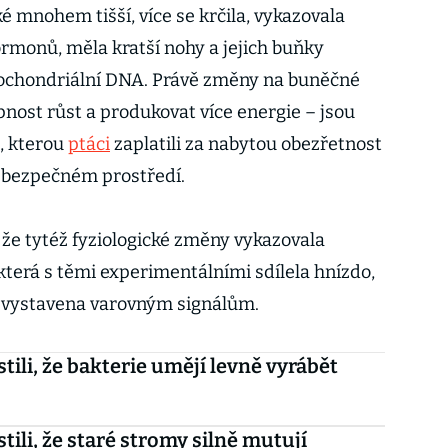
é mnohem tišší, více se krčila, vykazovala
ormonů, měla kratší nohy a jejich buňky
ochondriální DNA. Právě změny na buněčné
pnost růst a produkovat více energie – jsou
, kterou
ptáci
zaplatili za nabytou obezřetnost
nebezpečném prostředí.
 že tytéž fyziologické změny vykazovala
, která s těmi experimentálními sdílela hnízdo,
 vystavena varovným signálům.
stili, že bakterie umějí levně vyrábět
stili, že staré stromy silně mutují