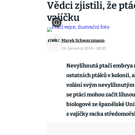
Vědci zjistili, že p
vajíčku
Marek Schwarzmann
24. července 2019
·
08:30
Nevylíhnutá ptačí embrya n
ostatních ptáků v kolonii, 
volání svým nevylíhnutým 
se ptáci mohou začít líhnou
biologové ze španělské Uni
s vajíčky racka středomořs