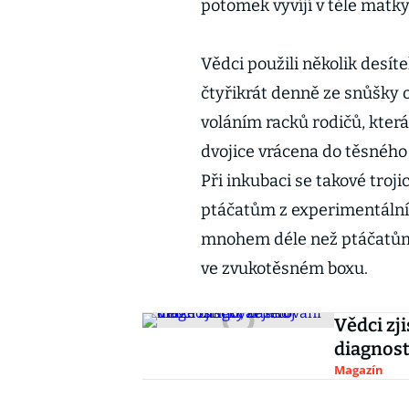
potomek vyvíjí v těle matky
Vědci použili několik desítek
čtyřikrát denně ze snůšky
voláním racků rodičů, která
dvojice vrácena do těsného 
Při inkubaci se takové troj
ptáčatům z experimentálních
mnohem déle než ptáčatům z
ve zvukotěsném boxu.
Vědci zj
diagnost
Magazín