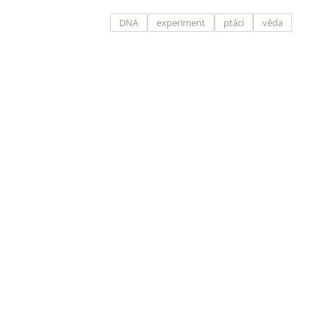
DNA
experiment
ptáci
věda