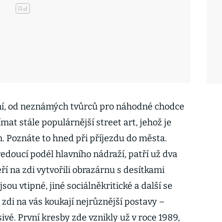
í, od neznámých tvůrců pro náhodné chodce
mat stále populárnější street art, jehož je
 Poznáte to hned při příjezdu do města.
edoucí podél hlavního nádraží, patří už dva
 na zdi vytvořili obrazárnu s desítkami
jsou vtipné, jiné sociálněkritické a další se
Ze zdi na vás koukají nejrůznější postavy –
sivé. První kresby zde vznikly už v roce 1989,