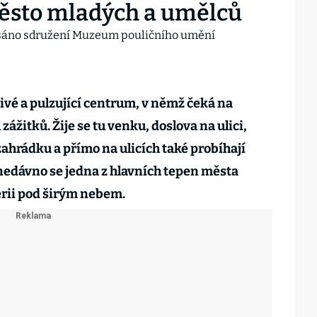
město mladých a umělců
ivé a pulzující centrum, v němž čeká na
ážitků. Žije se tu venku, doslova na ulici,
ahrádku a přímo na ulicích také probíhají
 nedávno se jedna z hlavních tepen města
erii pod širým nebem.