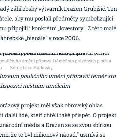
ladý záhřebský výtvarník Dražen Grubišić. Ten
átele, aby mu poslali předměty symbolizující
mu připojili i konkrétní „lovestory“. Z této malé
 záhřebské „bienále“ v roce 2006.
ouličního umění připravili téměř sto prázdných ploch a
m
|
Zdroj: Libor Budinsky
Muzeum pouličního umění připravili téměř sto
k dispozici místním umělcům
rázový projekt měl však obrovský ohlas.
 další lidé, kteří chtěli také přispět. O projekt
zinárodní média a Dražen se se svou sbírkou
 vím, že to byl milionový nápad,“ usmívá se