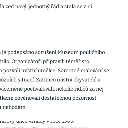
a zeď nový, jednotný řád a stala se z ní
m je podepsáno sdružení Muzeum pouličního
ítilo. Organizátoři připravili téměř sto
m pozvali místní umělce. Samotné malování se
ózních situací. Zatímco místní obyvatelé a
 víceméně pochvalovali, několik řidičů za něj
itkem: nevěnovali dostatečnou pozornost
ika nehodám.