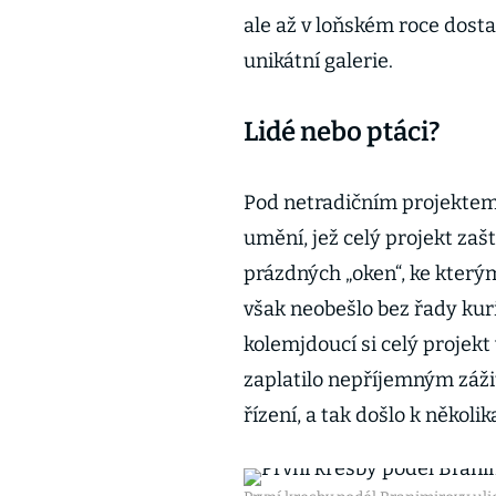
ale až v loňském roce dostal
unikátní galerie.
Lidé nebo ptáci?
Pod netradičním projekte
umění, jež celý projekt zašt
prázdných „oken“, ke který
však neobešlo bez řady kuri
kolemjdoucí si celý projekt
zaplatilo nepříjemným záž
řízení, a tak došlo k někol