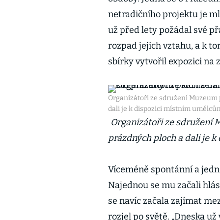
netradičního projektu je m
už před lety požádal své př
rozpad jejich vztahu, a k to
sbírky vytvořil expozici na
Organizátoři ze sdružení Muzeum p
dali je k dispozici místním umělců
Organizátoři ze sdružení 
prázdných ploch a dali je 
Víceméně spontánní a jedno
Najednou se mu začali hlásit
se navíc začala zajímat me
rozjel po světě. „Dneska už