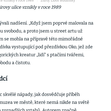
e vznikly v roce 1989.
|
Zdroj: Libor Budinsky
rovy ulice vznikly v roce 1989
vali nadšení. „Když jsem poprvé malovala na
ou svobodu, a proto jsem u street artu už
sem se mohla na přípravě této mimořádné
 dívka vystupující pod přezdívkou Oko, jež zde
orických kreatur „lidí“ s ptačími tvářemi,
obodu a čistotu.
dcí
c skvělé nápady, jak dosvědčuje příběh
uzea ve městě, které nemá nikde na světě
 rozpadlých vztahů. Autorem značně