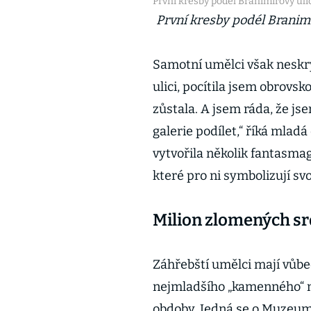
První kresby podél Branimirovy ulic
První kresby podél Branimi
Samotní umělci však neskrý
ulici, pocítila jsem obrovsk
zůstala. A jsem ráda, že j
galerie podílet,“ říká mladá
vytvořila několik fantasmag
které pro ni symbolizují sv
Milion zlomených sr
Záhřebští umělci mají vůbe
nejmladšího „kamenného“ m
obdoby. Jedná se o Muzeum