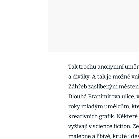
Tak trochu anonymní uměn
a diváky. A tak je možné vní
Záhřeb zaslíbeným městem.
Dlouhá Branimirova ulice, v
roky mladým umělcům, kteří
kreativních grafik. Některé 
vyžívají v science fiction. 
malebné a líbivé, kruté i dě