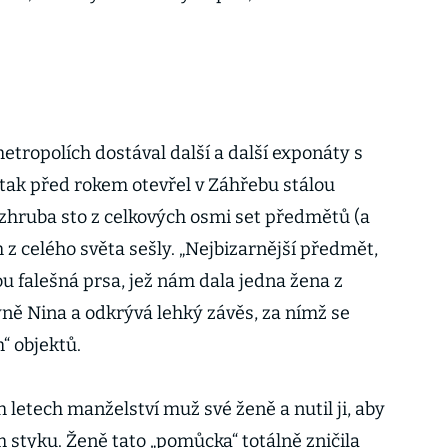
tropolích dostával další a další exponáty s
 tak před rokem otevřel v Záhřebu stálou
o zhruba sto z celkových osmi set předmětů (a
 z celého světa sešly. „Nejbizarnější předmět,
u falešná prsa, jež nám dala jedna žena z
ně Nina a odkrývá lehký závěs, za nímž se
“ objektů.
h letech manželství muž své ženě a nutil ji, aby
ím styku. Ženě tato „pomůcka“ totálně zničila