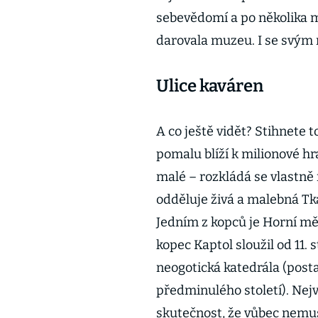
sebevědomí a po několika m
darovala muzeu. I se svým
Ulice kaváren
A co ještě vidět? Stihnete 
pomalu blíží k milionové hr
malé – rozkládá se vlastně 
odděluje živá a malebná Tka
Jedním z kopců je Horní měs
kopec Kaptol sloužil od 11. 
neogotická katedrála (post
předminulého století). Nej
skutečnost, že vůbec nemus