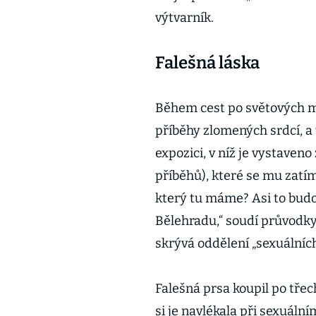
výtvarník.
Falešná láska
Během cest po světových me
příběhy zlomených srdcí, a
expozici, v níž je vystaven
příběhů), které se mu zatím
který tu máme? Asi to budo
Bělehradu,“ soudí průvodky
skrývá oddělení „sexuálních
Falešná prsa koupil po třec
si je navlékala při sexuáln