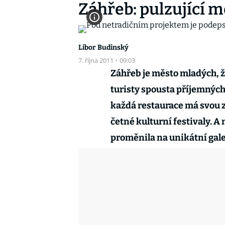
Záhřeb: pulzující 
Libor Budinský
7. října 2011
·
09:03
Záhřeb je město mladých, ž
turisty spousta příjemných z
každá restaurace má svou z
četné kulturní festivaly. A
proměnila na unikátní gal