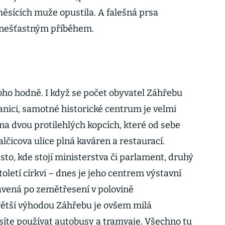
ěsících muže opustila. A falešná prsa
 nešťastným příběhem.
toho hodně. I když se počet obyvatel Záhřebu
anici, samotné historické centrum je velmi
na dvou protilehlých kopcích, které od sebe
lčicova ulice plná kaváren a restaurací.
to, kde stojí ministerstva či parlament, druhý
století církvi – dnes je jeho centrem výstavní
avená po zemětřesení v polovině
větší výhodou Záhřebu je ovšem milá
íte používat autobusy a tramvaje. Všechno tu