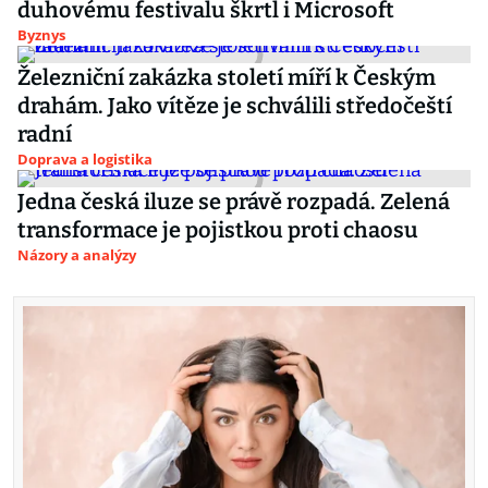
duhovému festivalu škrtl i Microsoft
Byznys
Železniční zakázka století míří k Českým
drahám. Jako vítěze je schválili středočeští
radní
Doprava a logistika
Jedna česká iluze se právě rozpadá. Zelená
transformace je pojistkou proti chaosu
Názory a analýzy