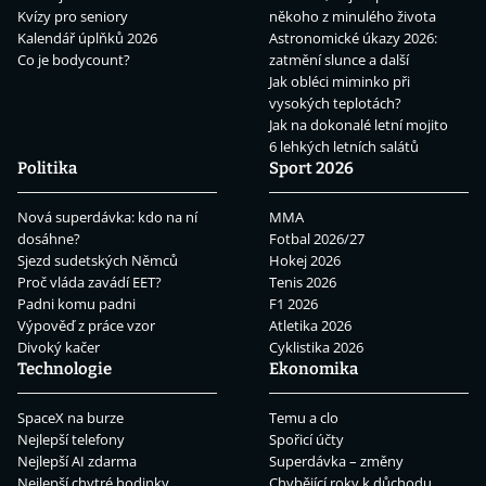
Kvízy pro seniory
někoho z minulého života
Kalendář úplňků 2026
Astronomické úkazy 2026:
Co je bodycount?
zatmění slunce a další
Jak obléci miminko při
vysokých teplotách?
Jak na dokonalé letní mojito
6 lehkých letních salátů
Politika
Sport 2026
Nová superdávka: kdo na ní
MMA
dosáhne?
Fotbal 2026/27
Sjezd sudetských Němců
Hokej 2026
Proč vláda zavádí EET?
Tenis 2026
Padni komu padni
F1 2026
Výpověď z práce vzor
Atletika 2026
Divoký kačer
Cyklistika 2026
Technologie
Ekonomika
SpaceX na burze
Temu a clo
Nejlepší telefony
Spořicí účty
Nejlepší AI zdarma
Superdávka – změny
Nejlepší chytré hodinky
Chybějící roky k důchodu