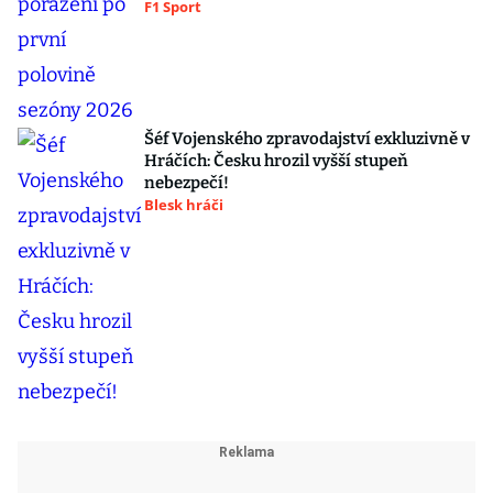
F1 Sport
Šéf Vojenského zpravodajství exkluzivně v
Hráčích: Česku hrozil vyšší stupeň
nebezpečí!
Blesk hráči