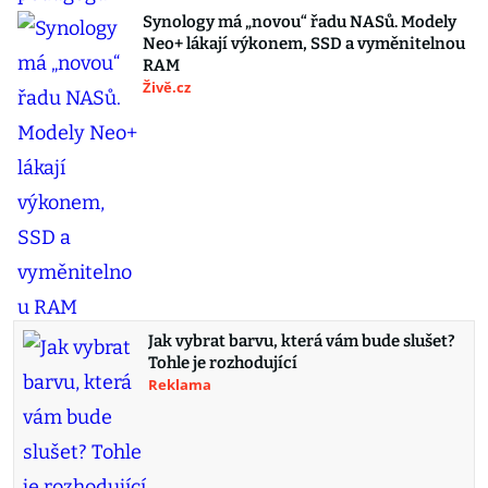
Synology má „novou“ řadu NASů. Modely
Neo+ lákají výkonem, SSD a vyměnitelnou
RAM
Živě.cz
Jak vybrat barvu, která vám bude slušet?
Tohle je rozhodující
Reklama