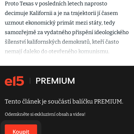
Proto Texas v posledních letech naprosto
decimuje Kalifornii a je na trajektorii jí časem
uzmout ekonomický primát mezi státy, tedy
samozřejmě za vydatného přispění ideologického
šílenství kalifornských demokratů, kteří často
nemají daleko do otevřeného komunismu.
Tento článek je součástí balíčku PREMIUM.
Odemkněte si exkluzivní obsah a videa!
Koupit