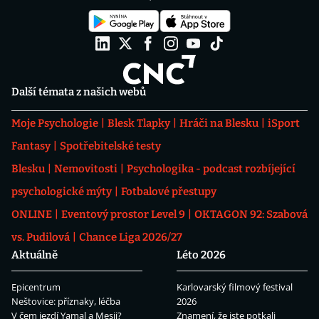
Další témata z našich webů
Moje Psychologie
Blesk Tlapky
Hráči na Blesku
iSport
Fantasy
Spotřebitelské testy
Blesku
Nemovitosti
Psychologika - podcast rozbíjející
psychologické mýty
Fotbalové přestupy
ONLINE
Eventový prostor Level 9
OKTAGON 92: Szabová
vs. Pudilová
Chance Liga 2026/27
Aktuálně
Léto 2026
Epicentrum
Karlovarský filmový festival
Neštovice: příznaky, léčba
2026
V čem jezdí Yamal a Mesii?
Znamení, že jste potkali