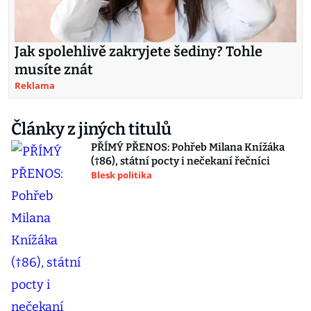
Jak spolehlivě zakryjete šediny? Tohle
musíte znát
Reklama
Články z jiných titulů
PŘÍMÝ PŘENOS: Pohřeb Milana Knížáka
(†86), státní pocty i nečekaní řečníci
Blesk politika