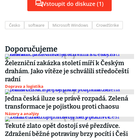
Vstoupit do diskuze (1)
Česko
software
Microsoft Windows
CrowdStrike
Doporučujeme
Železniční zakázka století míří k Českým
drahám. Jako vítěze je schválili středočeští
radní
Doprava a logistika
Jedna česká iluze se právě rozpadá. Zelená
transformace je pojistkou proti chaosu
Názory a analýzy
Tekuté zlato opět dostojí své přezdívce.
Zdražení běžné potraviny brzy pocítí i Češi