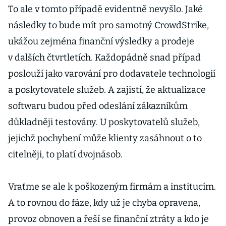
To ale v tomto případě evidentně nevyšlo. Jaké
následky to bude mít pro samotný CrowdStrike,
ukážou zejména finanční výsledky a prodeje
v dalších čtvrtletích. Každopádně snad případ
poslouží jako varování pro dodavatele technologií
a poskytovatele služeb. A zajistí, že aktualizace
softwaru budou před odeslání zákazníkům
důkladněji testovány. U poskytovatelů služeb,
jejichž pochybení může klienty zasáhnout o to
citelněji, to platí dvojnásob.
Vraťme se ale k poškozeným firmám a institucím.
A to rovnou do fáze, kdy už je chyba opravena,
provoz obnoven a řeší se finanční ztráty a kdo je