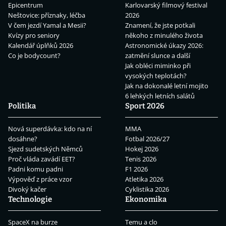
Epicentrum
Karlovarský filmový festival
Neštovice: příznaky, léčba
2026
V čem jezdí Yamal a Mesii?
Znamení, že jste potkali
Kvízy pro seniory
někoho z minulého života
Kalendář úplňků 2026
Astronomické úkazy 2026:
Co je bodycount?
zatmění slunce a další
Jak obléci miminko při
vysokých teplotách?
Jak na dokonalé letní mojito
6 lehkých letních salátů
Politika
Sport 2026
Nová superdávka: kdo na ní
MMA
dosáhne?
Fotbal 2026/27
Sjezd sudetských Němců
Hokej 2026
Proč vláda zavádí EET?
Tenis 2026
Padni komu padni
F1 2026
Výpověď z práce vzor
Atletika 2026
Divoký kačer
Cyklistika 2026
Technologie
Ekonomika
SpaceX na burze
Temu a clo