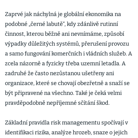
Zaprvé jak náchylná je globální ekonomika na
podobné „černé labutě“, kdy zdánlivě rutinní
činnost, kterou běžně ani nevnímáme, způsobí
výpadky důležitých systémů, přerušení provozu
a samo fungování komerčních i vládních služeb. A
zcela názorně a fyzicky třeba uzemní letadla. A
zadruhé že často nezůstanou ušetřeny ani
organizace, které se chovají obezřetně a snaží se
být připravené na všechno. Také je čeká velmi
pravděpodobně nepříjemné sčítání škod.
Základní pravidla risk managementu spočívají v
identifikaci rizika, analýze hrozeb, snaze o jejich