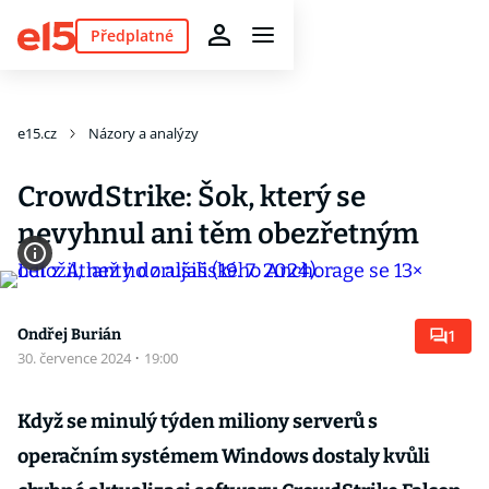
Předplatné
e15.cz
Názory a analýzy
CrowdStrike: Šok, který se
nevyhnul ani těm obezřetným
Ondřej Burián
1
30. července 2024
·
19:00
Když se minulý týden miliony serverů s
operačním systémem Windows dostaly kvůli