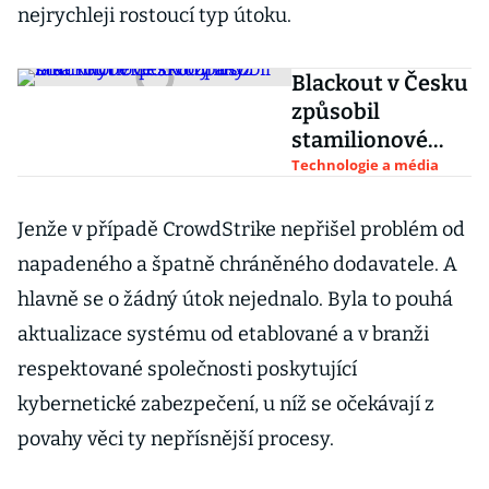
nejrychleji rostoucí typ útoku.
Blackout v Česku
způsobil
stamilionové
škody a už láká i
Technologie a média
kyberpodvodník
y
Jenže v případě CrowdStrike nepřišel problém od
napadeného a špatně chráněného dodavatele. A
hlavně se o žádný útok nejednalo. Byla to pouhá
aktualizace systému od etablované a v branži
respektované společnosti poskytující
kybernetické zabezpečení, u níž se očekávají z
povahy věci ty nepřísnější procesy.