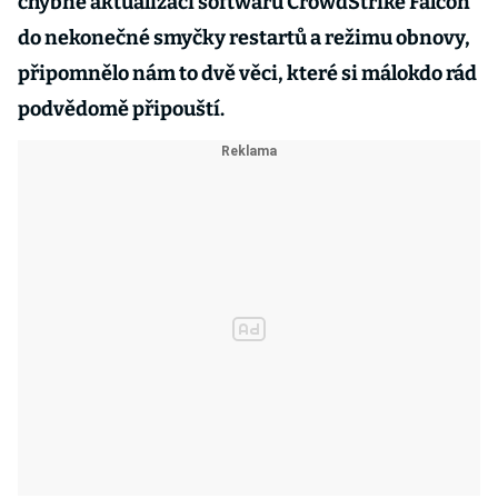
chybné aktualizaci softwaru CrowdStrike Falcon
do nekonečné smyčky restartů a režimu obnovy,
připomnělo nám to dvě věci, které si málokdo rád
podvědomě připouští.