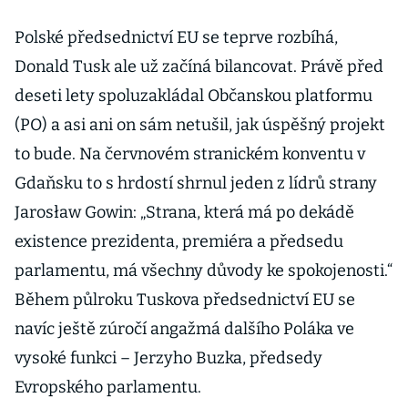
Polské předsednictví EU se teprve rozbíhá,
Donald Tusk ale už začíná bilancovat. Právě před
deseti lety spoluzakládal Občanskou platformu
(PO) a asi ani on sám netušil, jak úspěšný projekt
to bude. Na červnovém stranickém konventu v
Gdaňsku to s hrdostí shrnul jeden z lídrů strany
Jarosław Gowin: „Strana, která má po dekádě
existence prezidenta, premiéra a předsedu
parlamentu, má všechny důvody ke spokojenosti.“
Během půlroku Tuskova předsednictví EU se
navíc ještě zúročí angažmá dalšího Poláka ve
vysoké funkci – Jerzyho Buzka, předsedy
Evropského parlamentu.