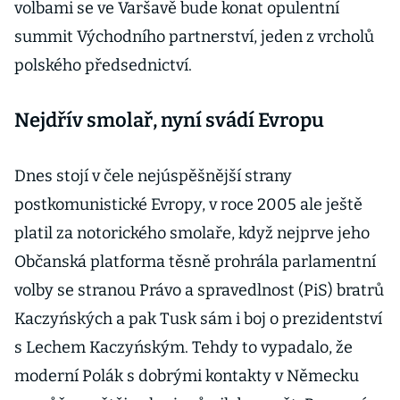
volbami se ve Varšavě bude konat opulentní
summit Východního partnerství, jeden z vrcholů
polského předsednictví.
Nejdřív smolař, nyní svádí Evropu
Dnes stojí v čele nejúspěšnější strany
postkomunistické Evropy, v roce 2005 ale ještě
platil za notorického smolaře, když nejprve jeho
Občanská platforma těsně prohrála parlamentní
volby se stranou Právo a spravedlnost (PiS) bratrů
Kaczyńských a pak Tusk sám i boj o prezidentství
s Lechem Kaczyńským. Tehdy to vypadalo, že
moderní Polák s dobrými kontakty v Německu