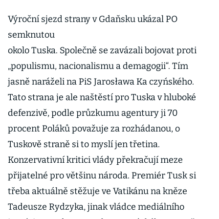
Výroční sjezd strany v Gdaňsku ukázal PO
semknutou
okolo Tuska. Společně se zavázali bojovat proti
„populismu, nacionalismu a demagogii“. Tím
jasně naráželi na PiS Jarosława Ka czyńského.
Tato strana je ale naštěstí pro Tuska v hluboké
defenzivě, podle průzkumu agentury ji 70
procent Poláků považuje za rozhádanou, o
Tuskově straně si to myslí jen třetina.
Konzervativní kritici vlády překračují meze
přijatelné pro většinu národa. Premiér Tusk si
třeba aktuálně stěžuje ve Vatikánu na kněze
Tadeusze Rydzyka, jinak vládce mediálního