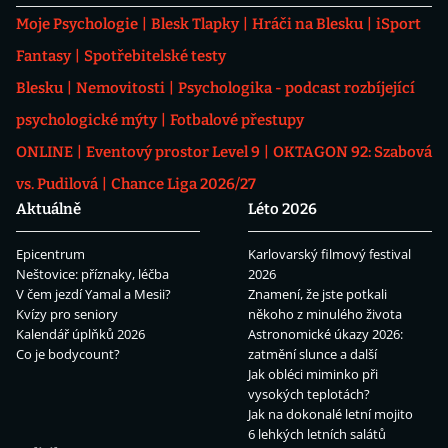
Moje Psychologie
Blesk Tlapky
Hráči na Blesku
iSport
Fantasy
Spotřebitelské testy
Blesku
Nemovitosti
Psychologika - podcast rozbíjející
psychologické mýty
Fotbalové přestupy
ONLINE
Eventový prostor Level 9
OKTAGON 92: Szabová
vs. Pudilová
Chance Liga 2026/27
Aktuálně
Léto 2026
Epicentrum
Karlovarský filmový festival
Neštovice: příznaky, léčba
2026
V čem jezdí Yamal a Mesii?
Znamení, že jste potkali
Kvízy pro seniory
někoho z minulého života
Kalendář úplňků 2026
Astronomické úkazy 2026:
Co je bodycount?
zatmění slunce a další
Jak obléci miminko při
vysokých teplotách?
Jak na dokonalé letní mojito
6 lehkých letních salátů