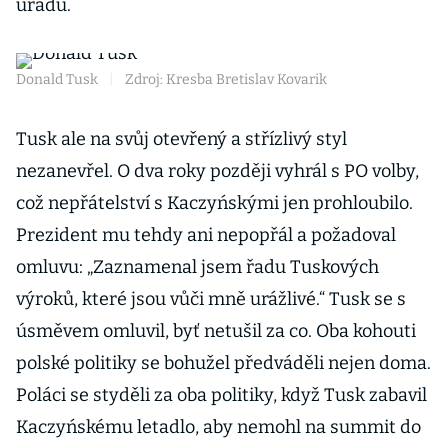
úřadu.
Donald Tusk
|
Zdroj: Kresba Bretislav Kovarik
Tusk ale na svůj otevřený a střízlivý styl
nezanevřel. O dva roky později vyhrál s PO volby,
což nepřátelství s Kaczyńskými jen prohloubilo.
Prezident mu tehdy ani nepopřál a požadoval
omluvu: „Zaznamenal jsem řadu Tuskových
výroků, které jsou vůči mně urážlivé.“ Tusk se s
úsměvem omluvil, byť netušil za co. Oba kohouti
polské politiky se bohužel předváděli nejen doma.
Poláci se styděli za oba politiky, když Tusk zabavil
Kaczyńskému letadlo, aby nemohl na summit do