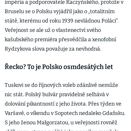
impéria a podporovatele Kaczyńského, protože v
Bruselu se o Polsku vyjádřil jako o „totalitním
státě, kterému od roku 1939 nevládnou Poláci“.
Veřejnost se ale už o vlastenectví svého
kašubského premiéra přesvědčila a xenofobní
Rydzykova slova považuje za nevhodná.
Řecko? To je Polsko osmdesátých let
Tuskovi se do říjnových voleb zdánlivě nemůže
nic stát. Polský bulvár pravidelně selhává v
dolování pikantností z jeho života. Přes týden ve
Varšavě, o víkendu v Sopotech nedaleko Gdaňsku.
S jeho ženou Małgorzatou, u veřejnosti rovněž