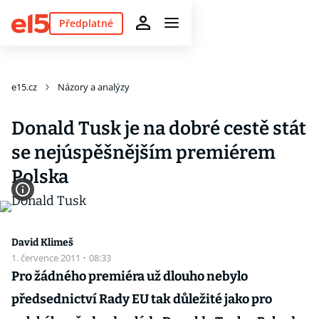
Předplatné
e15.cz
Názory a analýzy
Donald Tusk je na dobré cestě stát
se nejúspěšnějším premiérem
Polska
David Klimeš
1. července 2011
·
08:33
Pro žádného premiéra už dlouho nebylo
předsednictví Rady EU tak důležité jako pro