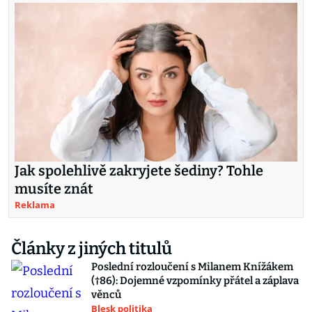
Jak spolehlivě zakryjete šediny? Tohle
musíte znát
Reklama
Články z jiných titulů
Poslední rozloučení s Milanem Knížákem
(†86): Dojemné vzpomínky přátel a záplava
věnců
Blesk politika