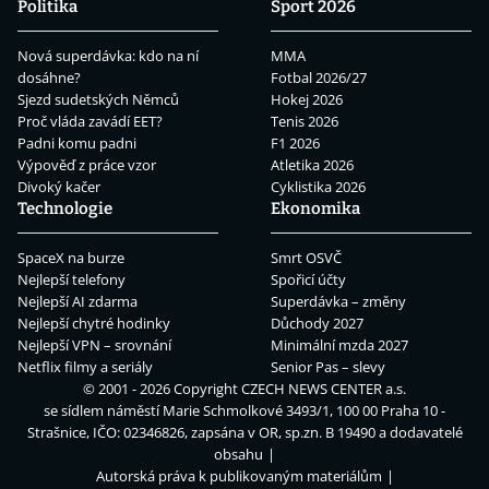
Politika
Sport 2026
Nová superdávka: kdo na ní
MMA
dosáhne?
Fotbal 2026/27
Sjezd sudetských Němců
Hokej 2026
Proč vláda zavádí EET?
Tenis 2026
Padni komu padni
F1 2026
Výpověď z práce vzor
Atletika 2026
Divoký kačer
Cyklistika 2026
Technologie
Ekonomika
SpaceX na burze
Smrt OSVČ
Nejlepší telefony
Spořicí účty
Nejlepší AI zdarma
Superdávka – změny
Nejlepší chytré hodinky
Důchody 2027
Nejlepší VPN – srovnání
Minimální mzda 2027
Netflix filmy a seriály
Senior Pas – slevy
© 2001 - 2026 Copyright
CZECH NEWS CENTER a.s.
se sídlem náměstí Marie Schmolkové 3493/1, 100 00 Praha 10 -
Strašnice, IČO: 02346826, zapsána v OR, sp.zn. B 19490 a dodavatelé
obsahu
Autorská práva k publikovaným materiálům