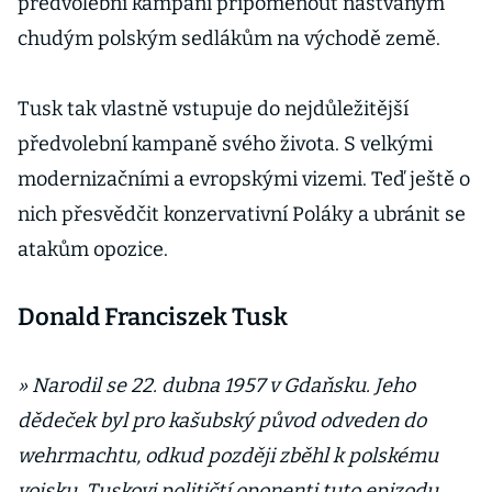
předvolební kampani připomenout naštvaným
chudým polským sedlákům na východě země.
Tusk tak vlastně vstupuje do nejdůležitější
předvolební kampaně svého života. S velkými
modernizačními a evropskými vizemi. Teď ještě o
nich přesvědčit konzervativní Poláky a ubránit se
atakům opozice.
Donald Franciszek Tusk
» Narodil se 22. dubna 1957 v Gdaňsku. Jeho
dědeček byl pro kašubský původ odveden do
wehrmachtu, odkud později zběhl k polskému
vojsku. Tuskovi političtí oponenti tuto epizodu