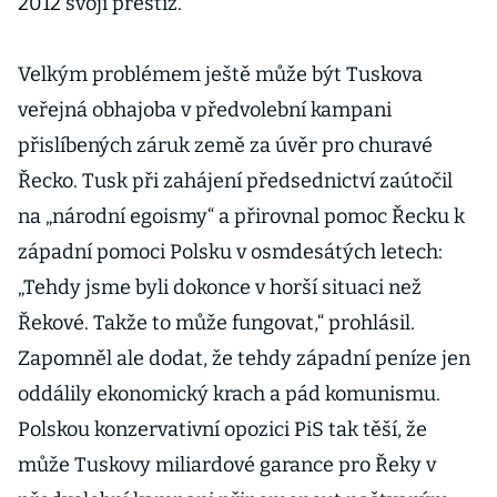
2012 svoji prestiž.
Velkým problémem ještě může být Tuskova
veřejná obhajoba v předvolební kampani
přislíbených záruk země za úvěr pro churavé
Řecko. Tusk při zahájení předsednictví zaútočil
na „národní egoismy“ a přirovnal pomoc Řecku k
západní pomoci Polsku v osmdesátých letech:
„Tehdy jsme byli dokonce v horší situaci než
Řekové. Takže to může fungovat,“ prohlásil.
Zapomněl ale dodat, že tehdy západní peníze jen
oddálily ekonomický krach a pád komunismu.
Polskou konzervativní opozici PiS tak těší, že
může Tuskovy miliardové garance pro Řeky v