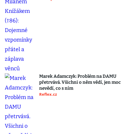
Marek Adamczyk: Problém na DAMU
přetrvává. Všichni o něm vědí, jen moc
nevědí, co s ním
Reflex.cz