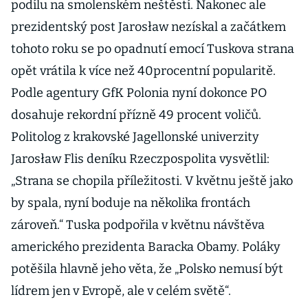
podílu na smolenském neštěstí. Nakonec ale
prezidentský post Jarosław nezískal a začátkem
tohoto roku se po opadnutí emocí Tuskova strana
opět vrátila k více než 40procentní popularitě.
Podle agentury GfK Polonia nyní dokonce PO
dosahuje rekordní přízně 49 procent voličů.
Politolog z krakovské Jagellonské univerzity
Jarosław Flis deníku Rzeczpospolita vysvětlil:
„Strana se chopila příležitosti. V květnu ještě jako
by spala, nyní boduje na několika frontách
zároveň.“ Tuska podpořila v květnu návštěva
amerického prezidenta Baracka Obamy. Poláky
potěšila hlavně jeho věta, že „Polsko nemusí být
lídrem jen v Evropě, ale v celém světě“.