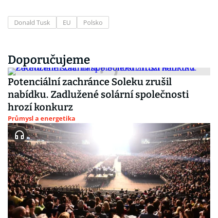
Donald Tusk
EU
Polsko
Doporučujeme
Potenciální zachránce Soleku zrušil
nabídku. Zadlužené solární společnosti
hrozí konkurz
Průmysl a energetika