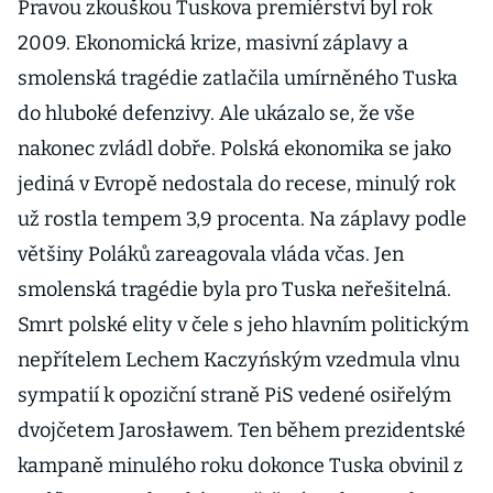
Pravou zkouškou Tuskova premiérství byl rok
2009. Ekonomická krize, masivní záplavy a
smolenská tragédie zatlačila umírněného Tuska
do hluboké defenzivy. Ale ukázalo se, že vše
nakonec zvládl dobře. Polská ekonomika se jako
jediná v Evropě nedostala do recese, minulý rok
už rostla tempem 3,9 procenta. Na záplavy podle
většiny Poláků zareagovala vláda včas. Jen
smolenská tragédie byla pro Tuska neřešitelná.
Smrt polské elity v čele s jeho hlavním politickým
nepřítelem Lechem Kaczyńským vzedmula vlnu
sympatií k opoziční straně PiS vedené osiřelým
dvojčetem Jarosławem. Ten během prezidentské
kampaně minulého roku dokonce Tuska obvinil z