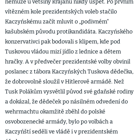
nemůže u většiny krajanů nikdy uspět. Po prvním
vítězném kole prezidentských voleb stačilo
Kaczyńskému začít mluvit o „podivném“
kašubském původu protikandidáta. Kaczyńského
konzervativci pak bodovali s klipem, kde pod
Tuskovou vládou mizí jídlo z lednice a dětem
hračky. A v předvečer prezidentské volby obvinil
poslanec z tábora Kaczyńských Tuskova dědečka,
že dobrovolně sloužil v Hitlerově armádě. Než
Tusk Polákům vysvětlil původ své gdaňské rodiny
a dokázal, že dědeček po násilném odvedení do
wehrmachtu okamžitě zběhl do polské
osvobozenecké armády, bylo po volbách a
Kaczyńští seděli ve vládě i v prezidentském