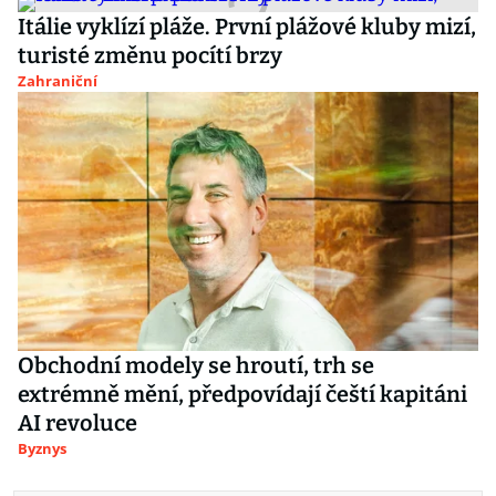
Itálie vyklízí pláže. První plážové kluby mizí,
turisté změnu pocítí brzy
Zahraniční
Obchodní modely se hroutí, trh se
extrémně mění, předpovídají čeští kapitáni
AI revoluce
Byznys