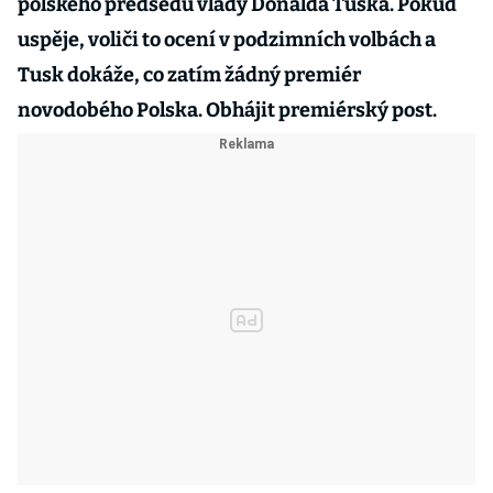
polského předsedu vlády Donalda Tuska. Pokud
uspěje, voliči to ocení v podzimních volbách a
Tusk dokáže, co zatím žádný premiér
novodobého Polska. Obhájit premiérský post.