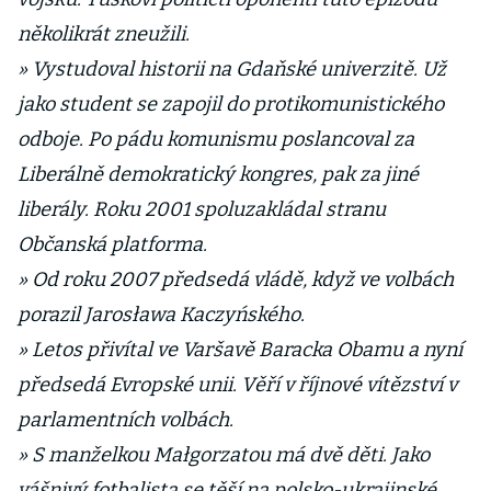
několikrát zneužili.
» Vystudoval historii na Gdaňské univerzitě. Už
jako student se zapojil do protikomunistického
odboje. Po pádu komunismu poslancoval za
Liberálně demokratický kongres, pak za jiné
liberály. Roku 2001 spoluzakládal stranu
Občanská platforma.
» Od roku 2007 předsedá vládě, když ve volbách
porazil Jarosława Kaczyńského.
» Letos přivítal ve Varšavě Baracka Obamu a nyní
předsedá Evropské unii. Věří v říjnové vítězství v
parlamentních volbách.
» S manželkou Małgorzatou má dvě děti. Jako
vášnivý fotbalista se těší na polsko-ukrajinské