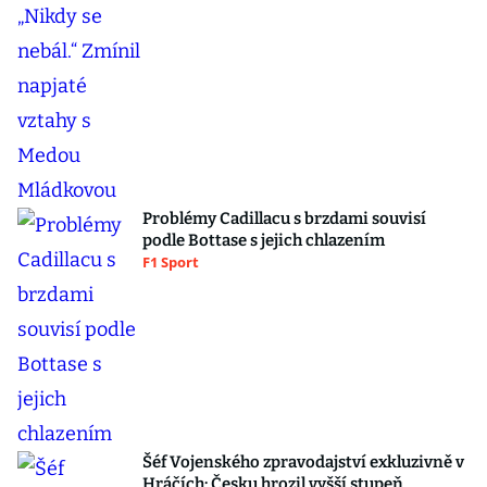
Problémy Cadillacu s brzdami souvisí
podle Bottase s jejich chlazením
F1 Sport
Šéf Vojenského zpravodajství exkluzivně v
Hráčích: Česku hrozil vyšší stupeň