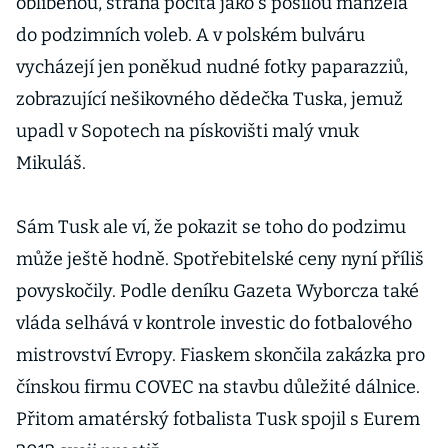
oblíbenou, strana počítá jako s posilou manžela
do podzimních voleb. A v polském bulváru
vycházejí jen poněkud nudné fotky paparazziů,
zobrazující nešikovného dědečka Tuska, jemuž
upadl v Sopotech na pískovišti malý vnuk
Mikuláš.
Sám Tusk ale ví, že pokazit se toho do podzimu
může ještě hodně. Spotřebitelské ceny nyní příliš
povyskočily. Podle deníku Gazeta Wyborcza také
vláda selhává v kontrole investic do fotbalového
mistrovství Evropy. Fiaskem skončila zakázka pro
čínskou firmu COVEC na stavbu důležité dálnice.
Přitom amatérský fotbalista Tusk spojil s Eurem