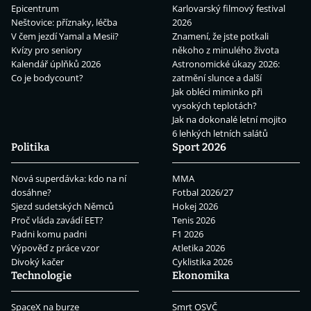
Epicentrum
Karlovarský filmový festival
Neštovice: příznaky, léčba
2026
V čem jezdí Yamal a Mesii?
Znamení, že jste potkali
Kvízy pro seniory
někoho z minulého života
Kalendář úplňků 2026
Astronomické úkazy 2026:
Co je bodycount?
zatmění slunce a další
Jak obléci miminko při
vysokých teplotách?
Jak na dokonalé letní mojito
6 lehkých letních salátů
Politika
Sport 2026
Nová superdávka: kdo na ní
MMA
dosáhne?
Fotbal 2026/27
Sjezd sudetských Němců
Hokej 2026
Proč vláda zavádí EET?
Tenis 2026
Padni komu padni
F1 2026
Výpověď z práce vzor
Atletika 2026
Divoký kačer
Cyklistika 2026
Technologie
Ekonomika
SpaceX na burze
Smrt OSVČ