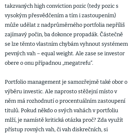
takzvaných high conviction pozic (tedy pozic s
vysokým přesvědčením a tím i zastoupením)
může udělat z nadprůměrného portfolia nepříliš
zajímavý počin, ba dokonce propadák. Částečně
se lze těmto vlastním chybám vyhnout systémem
pevných vah – equal weight. Ale zase se investor
obere o onu případnou „megatrefu“.
Portfolio management je samozřejmě také obor o
výběru investic. Ale naprosto stěžejní místo v
něm má rozhodnutí o procentuálním zastoupení
titulů. Pokud někdo o svých vahách v portfoliu
mlží, je namístě kritická otázka proč? Zda využít
přístup rovných vah, či vah diskrečních, si