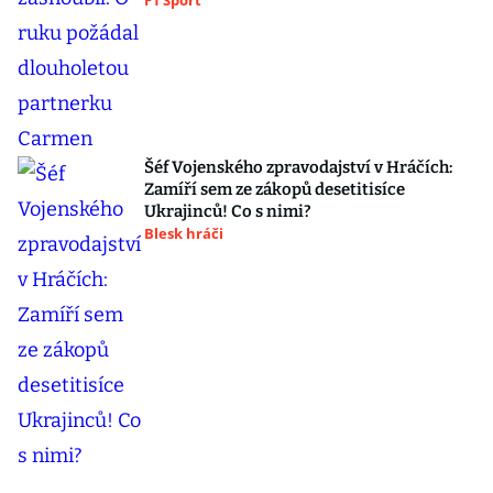
F1 Sport
Šéf Vojenského zpravodajství v Hráčích:
Zamíří sem ze zákopů desetitisíce
Ukrajinců! Co s nimi?
Blesk hráči