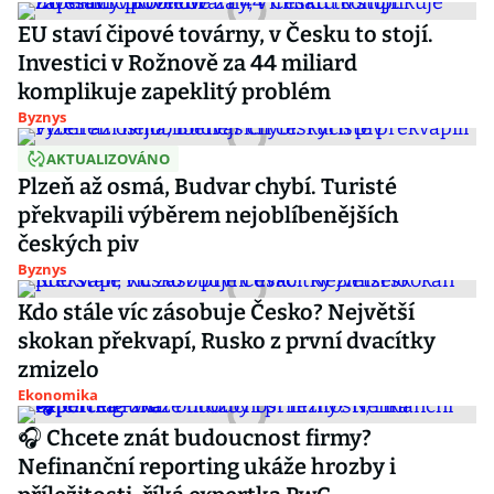
EU staví čipové továrny, v Česku to stojí.
Investici v Rožnově za 44 miliard
komplikuje zapeklitý problém
Byznys
AKTUALIZOVÁNO
Plzeň až osmá, Budvar chybí. Turisté
překvapili výběrem nejoblíbenějších
českých piv
Byznys
Kdo stále víc zásobuje Česko? Největší
skokan překvapí, Rusko z první dvacítky
zmizelo
Ekonomika
🎧 Chcete znát budoucnost firmy?
Nefinanční reporting ukáže hrozby i