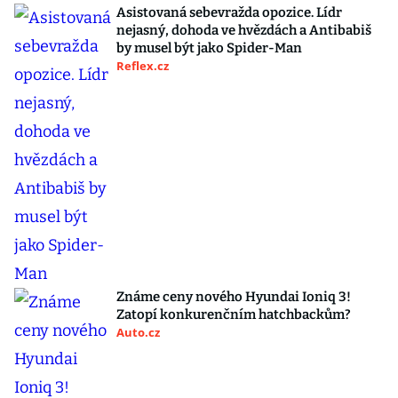
Asistovaná sebevražda opozice. Lídr
nejasný, dohoda ve hvězdách a Antibabiš
by musel být jako Spider-Man
Reflex.cz
Známe ceny nového Hyundai Ioniq 3!
Zatopí konkurenčním hatchbackům?
Auto.cz