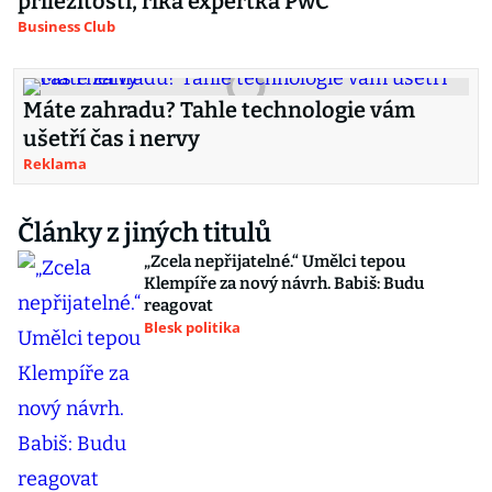
příležitosti, říká expertka PwC
Business Club
Máte zahradu? Tahle technologie vám
ušetří čas i nervy
Reklama
Články z jiných titulů
„Zcela nepřijatelné.“ Umělci tepou
Klempíře za nový návrh. Babiš: Budu
reagovat
Blesk politika