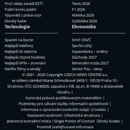
Proč vláda zavádí EET?
Tenis 2026
Padni komu padni
F1 2026
Výpověď z práce vzor
Atletika 2026
Divoký kačer
Cyklistika 2026
Technologie
Ekonomika
SpaceX na burze
Smrt OSVČ
Nejlepší telefony
Spořicí účty
Nejlepší AI zdarma
Superdávka – změny
Nejlepší chytré hodinky
Důchody 2027
Nejlepší VPN – srovnání
Minimální mzda 2027
Netflix filmy a seriály
Senior Pas – slevy
© 2001 - 2026 Copyright
CZECH NEWS CENTER a.s.
se sídlem náměstí Marie Schmolkové 3493/1, 100 00 Praha 10 -
Strašnice, IČO: 02346826, zapsána v OR, sp.zn. B 19490 a dodavatelé
obsahu
Autorská práva k publikovaným materiálům
Podmínky pro užívání služby informační společnosti
Informace o zpracování osobních údajů
Cookies
Nastavení soukromí
Vlastnická struktura
Jednotná kontaktní místa / Single Points of Contact
Etický kodex
Povinně zveřejňované informace