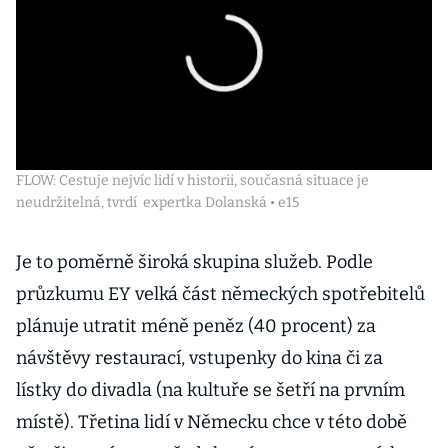
FLOW: Cestuje nejvíc lidí v historii, současná situace je
neudržitelná, tvrdí expertka Dolanská • e15
Je to poměrně široká skupina služeb. Podle
průzkumu EY velká část německých spotřebitelů
plánuje utratit méně peněz (40 procent) za
návštěvy restaurací, vstupenky do kina či za
lístky do divadla (na kultuře se šetří na prvním
místě). Třetina lidí v Německu chce v této době