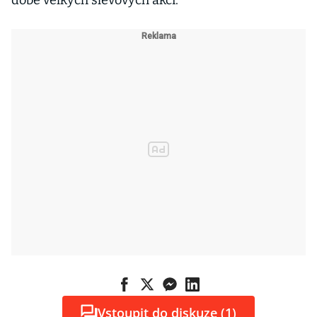
době velkých slevových akcí.
Vstoupit do diskuze (1)