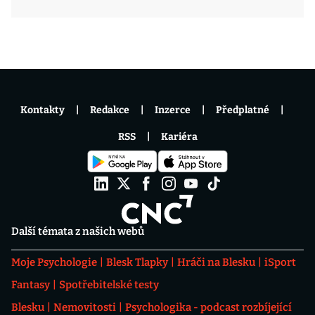
Kontakty
Redakce
Inzerce
Předplatné
RSS
Kariéra
Další témata z našich webů
Moje Psychologie
Blesk Tlapky
Hráči na Blesku
iSport
Fantasy
Spotřebitelské testy
Blesku
Nemovitosti
Psychologika - podcast rozbíjející