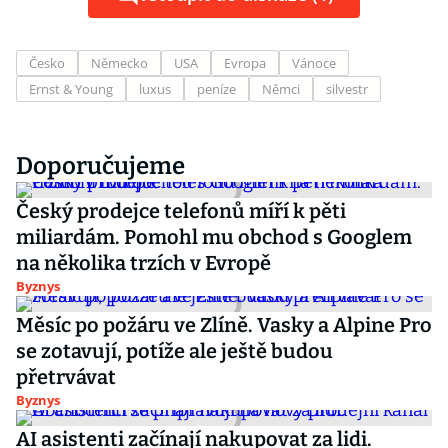
Česko
Německo
USA
Evropa
Vánoce
Ernst & Young
luxus
peníze
Němci
silvestr
Doporučujeme
Český prodejce telefonů míří k pěti
miliardám. Pomohl mu obchod s Googlem
na několika trzích v Evropě
Byznys
Měsíc po požáru ve Zlíně. Vasky a Alpine Pro
se zotavují, potíže ale ještě budou
přetrvávat
Byznys
AI asistenti začínají nakupovat za lidi.