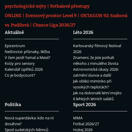
psychologické mýty
Fotbalové přestupy
ONLINE
Eventový prostor Level 9
OKTAGON 92: Szabová
vs. Pudilová
Chance Liga 2026/27
Aktuálně
Léto 2026
Epicentrum
Karlovarský filmový festival
Neštovice: příznaky, léčba
2026
V čem jezdí Yamal a Mesii?
Znamení, že jste potkali
Kvízy pro seniory
někoho z minulého života
Kalendář úplňků 2026
Astronomické úkazy 2026:
Co je bodycount?
zatmění slunce a další
Jak obléci miminko při
vysokých teplotách?
Jak na dokonalé letní mojito
6 lehkých letních salátů
Politika
Sport 2026
Nová superdávka: kdo na ní
MMA
dosáhne?
Fotbal 2026/27
Sjezd sudetských Němců
Hokej 2026