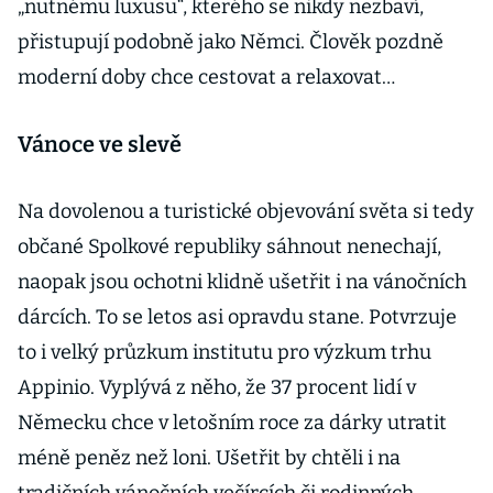
„nutnému luxusu“, kterého se nikdy nezbaví,
přistupují podobně jako Němci. Člověk pozdně
moderní doby chce cestovat a relaxovat…
Vánoce ve slevě
Na dovolenou a turistické objevování světa si tedy
občané Spolkové republiky sáhnout nenechají,
naopak jsou ochotni klidně ušetřit i na vánočních
dárcích. To se letos asi opravdu stane. Potvrzuje
to i velký průzkum institutu pro výzkum trhu
Appinio. Vyplývá z něho, že 37 procent lidí v
Německu chce v letošním roce za dárky utratit
méně peněz než loni. Ušetřit by chtěli i na