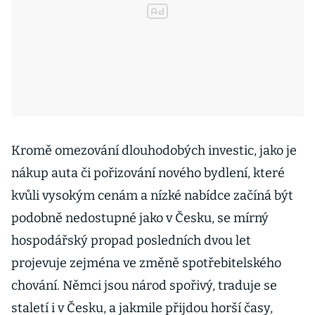
Kromě omezování dlouhodobých investic, jako je
nákup auta či pořizování nového bydlení, které
kvůli vysokým cenám a nízké nabídce začíná být
podobně nedostupné jako v Česku, se mírný
hospodářský propad posledních dvou let
projevuje zejména ve změně spotřebitelského
chování. Němci jsou národ spořivý, traduje se
staletí i v Česku, a jakmile přijdou horší časy,