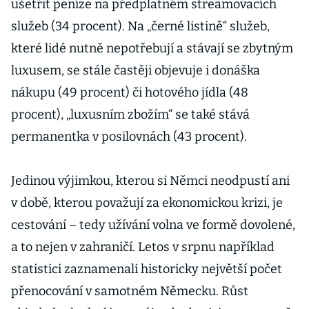
ušetřit peníze na předplatném streamovacích
služeb (34 procent). Na „černé listině“ služeb,
které lidé nutně nepotřebují a stávají se zbytným
luxusem, se stále častěji objevuje i donáška
nákupu (49 procent) či hotového jídla (48
procent), „luxusním zbožím“ se také stává
permanentka v posilovnách (43 procent).
Jedinou výjimkou, kterou si Němci neodpustí ani
v době, kterou považují za ekonomickou krizi, je
cestování – tedy užívání volna ve formě dovolené,
a to nejen v zahraničí. Letos v srpnu například
statistici zaznamenali historicky největší počet
přenocování v samotném Německu. Růst