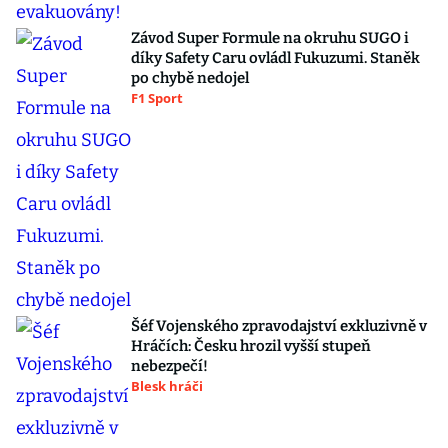
Závod Super Formule na okruhu SUGO i
díky Safety Caru ovládl Fukuzumi. Staněk
po chybě nedojel
F1 Sport
Šéf Vojenského zpravodajství exkluzivně v
Hráčích: Česku hrozil vyšší stupeň
nebezpečí!
Blesk hráči