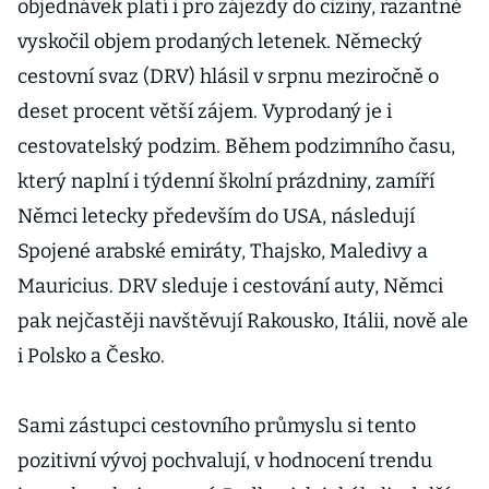
objednávek platí i pro zájezdy do ciziny, razantně
vyskočil objem prodaných letenek. Německý
cestovní svaz (DRV) hlásil v srpnu meziročně o
deset procent větší zájem. Vyprodaný je i
cestovatelský podzim. Během podzimního času,
který naplní i týdenní školní prázdniny, zamíří
Němci letecky především do USA, následují
Spojené arabské emiráty, Thajsko, Maledivy a
Mauricius. DRV sleduje i cestování auty, Němci
pak nejčastěji navštěvují Rakousko, Itálii, nově ale
i Polsko a Česko.
Sami zástupci cestovního průmyslu si tento
pozitivní vývoj pochvalují, v hodnocení trendu