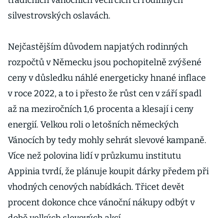
tradičních vánočních večírcích či rodinných
silvestrovských oslavách.
Nejčastějším důvodem napjatých rodinných
rozpočtů v Německu jsou pochopitelně zvýšené
ceny v důsledku náhlé energeticky hnané inflace
v roce 2022, a to i přesto že růst cen v září spadl
až na meziročních 1,6 procenta a klesají i ceny
energií. Velkou roli o letošních německých
Vánocích by tedy mohly sehrát slevové kampaně.
Více než polovina lidí v průzkumu institutu
Appinia tvrdí, že plánuje koupit dárky předem při
vhodných cenových nabídkách. Třicet devět
procent dokonce chce vánoční nákupy odbýt v