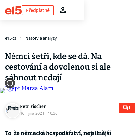
Předplatné
e15.cz
Názory a analýzy
Němci šetří, kde se dá. Na
cestování a dovolenou si ale
sáhnout nedají
Petr Fischer
1
16. října 2024
·
10:30
To, že německé hospodářství, nejsilnější