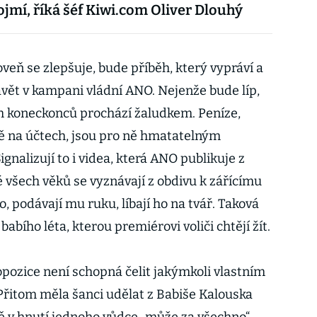
ojmí, říká šéf Kiwi.com Oliver Dlouhý
oveň se zlepšuje, bude příběh, který vypráví a
vět v kampani vládní ANO. Nejenže bude líp,
ách koneckonců prochází žaludkem. Peníze,
ně na účtech, jsou pro ně hmatatelným
ignalizují to i videa, která ANO publikuje z
 všech věků se vyznávají z obdivu k zářícímu
o, podávají mu ruku, líbají ho na tvář. Taková
abího léta, kterou premiérovi voliči chtějí žít.
 opozice není schopná čelit jakýmkoli vlastním
 Přitom měla šanci udělat z Babiše Kalouska