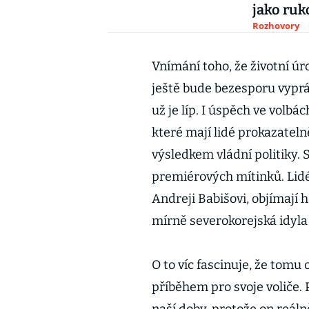
jako ruk
Rozhovory
Vnímání toho, že životní úr
ještě bude bezesporu vyprá
už je líp. I úspěch ve volb
které mají lidé prokazatel
výsledkem vládní politiky. S
premiérových mítinků. Lidé
Andreji Babišovi, objímají h
mírně severokorejská idyla b
O to víc fascinuje, že tomu
příběhem pro svoje voliče.