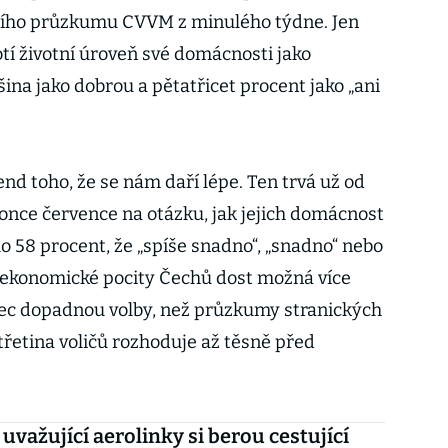
dního průzkumu CVVM z minulého týdne. Jen
í životní úroveň své domácnosti jako
šina jako dobrou a pětatřicet procent jako „ani
nd toho, že se nám daří lépe. Ten trvá už od
konce července na otázku, jak jejich domácnost
o 58 procent, že „spíše snadno“, „snadno“ nebo
í ekonomické pocity Čechů dost možná více
nec dopadnou volby, než průzkumy stranických
 třetina voličů rozhoduje až těsně před
 uvažující aerolinky si berou cestující