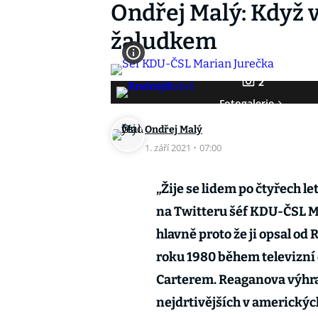
Ondřej Malý: Když 
žaludkem
2
Fotogalerie
Ondřej Malý
1. září 2021
·
07:00
„Žije se lidem po čtyřech l
na Twitteru šéf KDU-ČSL Ma
hlavně proto že ji opsal od 
roku 1980 během televizn
Carterem. Reaganova výhra 
nejdrtivějších v americkýc