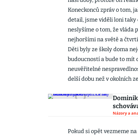
naší doby, protože on reál
Koneckonců zpráv o tom, ja
detail, jsme viděli loni tak
neslyšíme o tom, že vláda 
nejhoršími na světě a čtvrt
Děti byly ze školy doma nej
budoucností a bude to mít 
neuvěřitelné nespravedlnos
delší dobu než v okolních z
Dominik 
schováv
Názory a ana
Pokud si opět vezmeme na