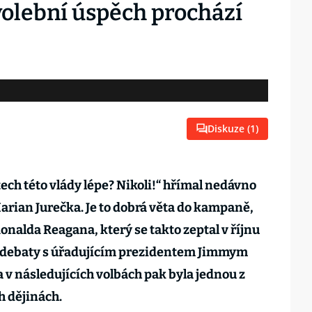
volební úspěch prochází
Diskuze (
1
)
etech této vlády lépe? Nikoli!“ hřímal nedávno
rian Jurečka. Je to dobrá věta do kampaně,
Ronalda Reagana, který se takto zeptal v říjnu
í debaty s úřadujícím prezidentem Jimmym
v následujících volbách pak byla jednou z
h dějinách.