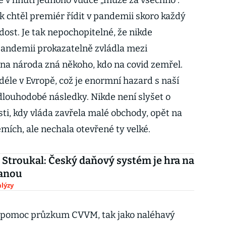
ně v hnutí jednoho vůdce „může za všechno“.
k chtěl premiér řídit v pandemii skoro každý
y dost. Je tak nepochopitelné, že nikde
pandemii prokazatelně zvládla mezi
ina národa zná někoho, kdo na covid zemřel.
déle v Evropě, což je enormní hazard s naší
dlouhodobé následky. Nikde není slyšet o
ti, kdy vláda zavřela malé obchody, opět na
emích, ale nechala otevřené ty velké.
Stroukal: Český daňový systém je hra na
anou
lýzy
 pomoc průzkum CVVM, tak jako naléhavý