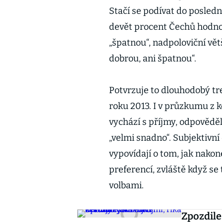
Stačí se podívat do posle
devět procent Čechů hodnot
„špatnou“, nadpoloviční vět
dobrou, ani špatnou“.
Potvrzuje to dlouhodobý tre
roku 2013. I v průzkumu z 
vychází s příjmy, odpověděl
„velmi snadno“. Subjektivn
vypovídají o tom, jak nako
preferencí, zvláště když se
volbami.
Zpozdile