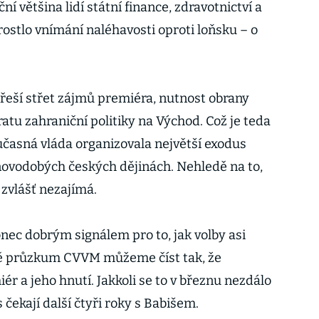
í většina lidí státní finance, zdravotnictví a
zrostlo vnímání naléhavosti oproti loňsku – o
i řeší střet zájmů premiéra, nutnost obrany
tu zahraniční politiky na Východ. Což je teda
učasná vláda organizovala největší exodus
novodobých českých dějinách. Nehledě na to,
 zvlášť nezajímá.
nec dobrým signálem pro to, jak volby asi
 průzkum CVVM můžeme číst tak, že
ér a jeho hnutí. Jakkoli se to v březnu nezdálo
čekají další čtyři roky s Babišem.