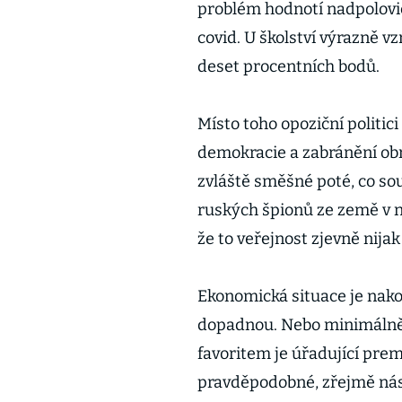
problém hodnotí nadpolovičn
covid. U školství výrazně v
deset procentních bodů.
Místo toho opoziční politic
demokracie a zabránění obra
zvláště směšné poté, co so
ruských špionů ze země v 
že to veřejnost zjevně nijak
Ekonomická situace je nako
dopadnou. Nebo minimálně
favoritem je úřadující premi
pravděpodobné, zřejmě nás 