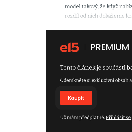
model takový, že když nabízí
rozdíl od nich dokážeme kom
Tento článek je součástí 
Odemkněte si exkluzivní obsah a
Koupit
Už mám předplatné.
Přihlásit se