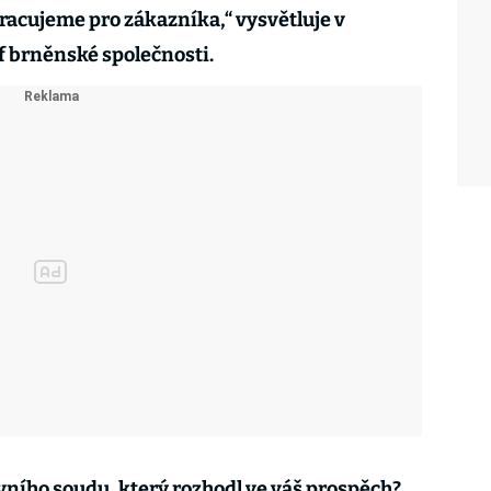
pracujeme pro zákazníka,“ vysvětluje v
f brněnské společnosti.
vního soudu, který rozhodl ve váš prospěch?