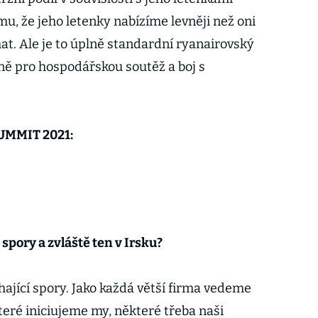
mu, že jeho letenky nabízíme levněji než oni
mat. Ale je to úplně standardní ryanairovský
íně pro hospodářskou soutěž a boj s
MMIT 2021:
 spory a zvláště ten v Irsku?
jící spory. Jako každá větší firma vedeme
teré iniciujeme my, některé třeba naši