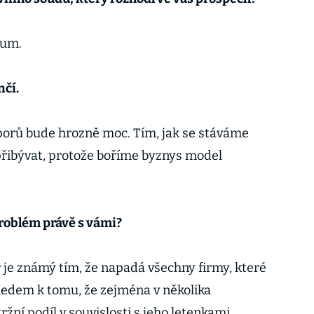
zum.
nčí.
sporů bude hrozně moc. Tím, jak se stáváme
přibývat, protože boříme byznys model
problém právě s vámi?
 je známý tím, že napadá všechny firmy, které
hledem k tomu, že zejména v několika
ržní podíl v souvislosti s jeho letenkami