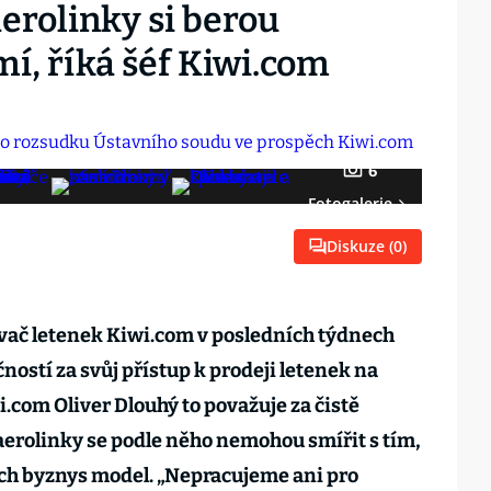
aerolinky si berou
mí, říká šéf Kiwi.com
6
Fotogalerie
Diskuze (
0
)
vač letenek Kiwi.com v posledních týdnech
čností za svůj přístup k prodeji letenek na
wi.com Oliver Dlouhý to považuje za čistě
aerolinky se podle něho nemohou smířit s tím,
ich byznys model. „Nepracujeme ani pro