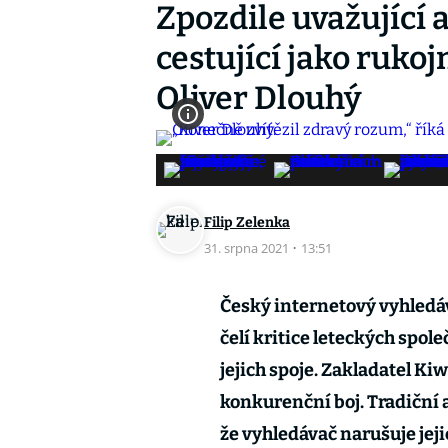
Zpozdile uvažující 
cestující jako rukoj
Oliver Dlouhý
Filip Zelenka
31. srpna 2021
·
13:51
Český internetový vyhledá
čelí kritice leteckých spole
jejich spoje. Zakladatel Ki
konkurenční boj. Tradiční 
že vyhledávač narušuje jej