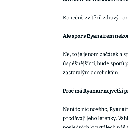
Konečně zvítězil zdravý ro
Ale spor s Ryanairem neko
Ne, to je jenom začátek a 
úspěšnějšími, bude sporů 
zastaralým aerolinkám.
Proč má Ryanair největší 
Není to nic nového, Ryanair
prodávají jeho letenky. Vz
posledních kvartálech náš t