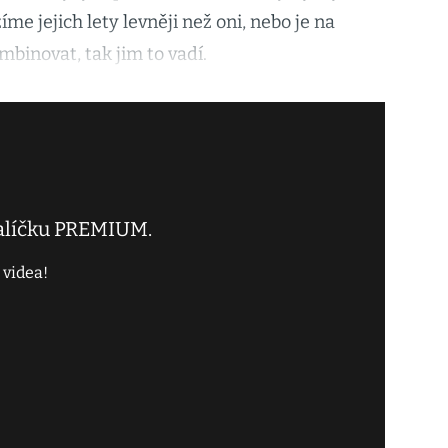
me jejich lety levněji než oni, nebo je na
binovat, tak jim to vadí.
balíčku PREMIUM.
 videa!