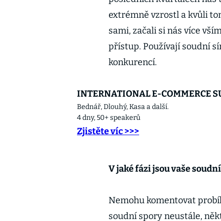
extrémně vzrostl a kvůli to
sami, začali si nás více vší
přístup. Používají soudní s
konkurencí.
INTERNATIONAL E-COMMERCE SU
Bednář, Dlouhý, Kasa a další.
4 dny, 50+ speakerů
Zjistěte víc >>>
V jaké fázi jsou vaše soudní
Nemohu komentovat probíha
soudní spory neustále, něk