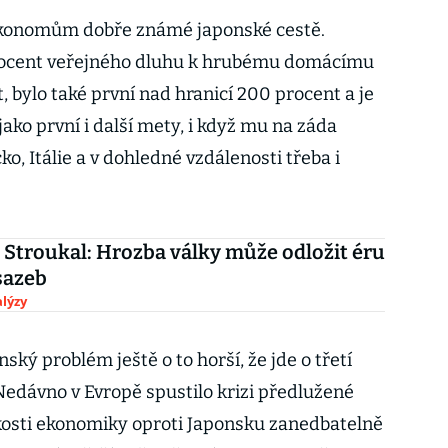
konomům dobře známé japonské cestě.
rocent veřejného dluhu k hrubému domácímu
, bylo také první nad hranicí 200 procent a je
 jako první i další mety, i když mu na záda
cko, Itálie a v dohledné vzdálenosti třeba i
Stroukal: Hrozba války může odložit éru
sazeb
lýzy
ý problém ještě o to horší, že jde o třetí
Nedávno v Evropě spustilo krizi předlužené
elikosti ekonomiky oproti Japonsku zanedbatelně