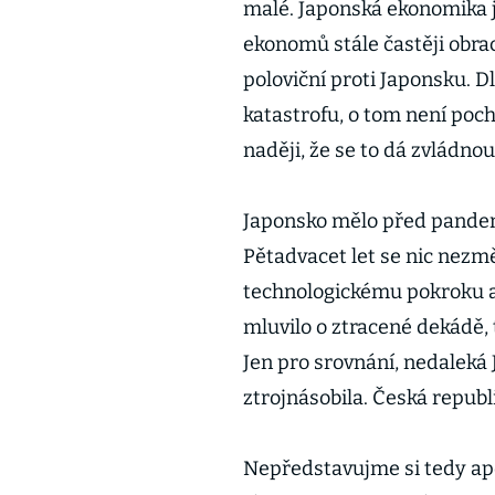
malé. Japonská ekonomika je 27
ekonomů stále častěji obracej
poloviční proti Japonsku. D
katastrofu, o tom není pochy
naději, že se to dá zvládn
Japonsko mělo před pandemi
Pětadvacet let se nic nezm
technologickému pokroku a gl
mluvilo o ztracené dekádě, t
Jen pro srovnání, nedaleká
ztrojnásobila. Česká repub
Nepředstavujme si tedy apoka