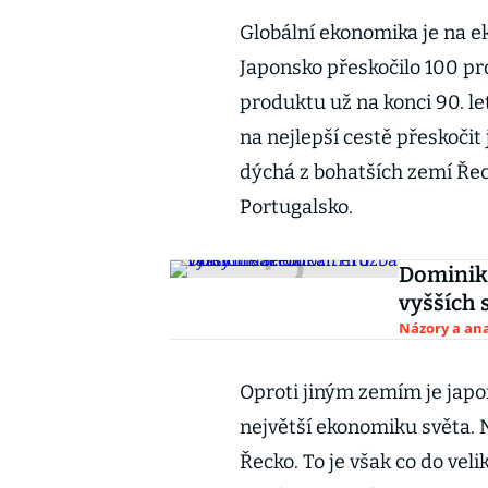
Globální ekonomika je na e
Japonsko přeskočilo 100 p
produktu už na konci 90. let
na nejlepší cestě přeskočit
dýchá z bohatších zemí Ře
Portugalsko.
Dominik 
vyšších 
Názory a ana
Oproti jiným zemím je japonsk
největší ekonomiku světa. 
Řecko. To je však co do v