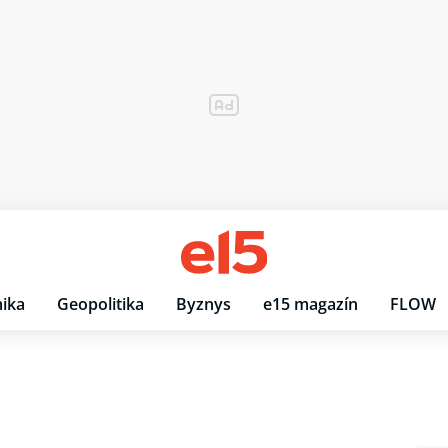
ika
Geopolitika
Byznys
e15 magazín
FLOW