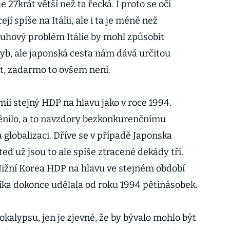
krát větší než ta řecká. I proto se oči
í spíše na Itálii, ale i ta je méně než
luhový problém Itálie by mohl způsobit
b, ale japonská cesta nám dává určitou
out, zadarmo to ovšem není.
í stejný HDP na hlavu jako v roce 1994.
ěnilo, a to navzdory bezkonkurenčnímu
obalizaci. Dříve se v případě Japonska
eď už jsou to ale spíše ztracené dekády tři.
 Jižní Korea HDP na hlavu ve stejném období
lika dokonce udělala od roku 1994 pětinásobek.
lypsu, jen je zjevné, že by bývalo mohlo být