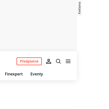
Předplatné
Finexpert
Eventy