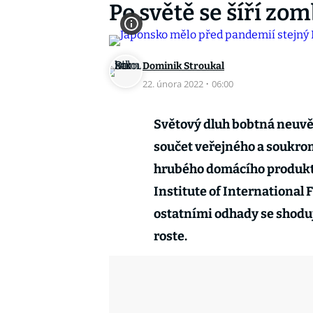
Po světě se šíří zo
Dominik Stroukal
22. února 2022
·
06:00
Světový dluh bobtná neuvěr
součet veřejného a soukr
hrubého domácího produktu 
Institute of International 
ostatními odhady se shoduj
roste.