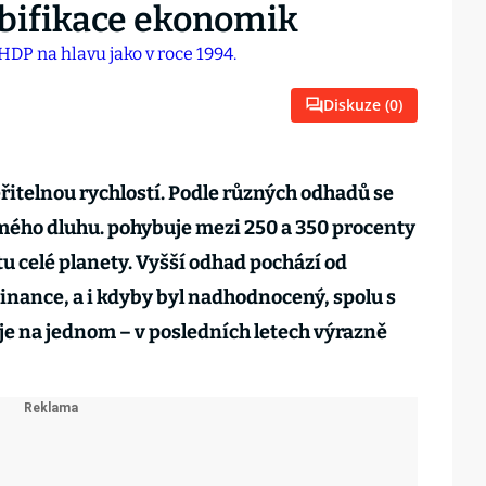
mbifikace ekonomik
Diskuze (
0
)
̌itelnou rychlostí. Podle různých odhadů se
omého dluhu. pohybuje mezi 250 a 350 procenty
celé planety. Vyšší odhad pochází od
Finance, a i kdyby byl nadhodnocený, spolu s
e na jednom – v posledních letech výrazně