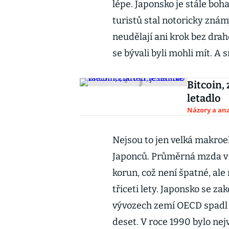
lépe. Japonsko je stále boh
turistů stal notoricky známý
neudělají ani krok bez drah
se bývali byli mohli mít. A s
Bitcoin, 
letadlo
Názory a ana
Nejsou to jen velká makroeko
Japonců. Průměrná mzda v
korun, což není špatné, ale 
třiceti lety. Japonsko se zak
vývozech zemí OECD spadl 
deset. V roce 1990 bylo nejvě