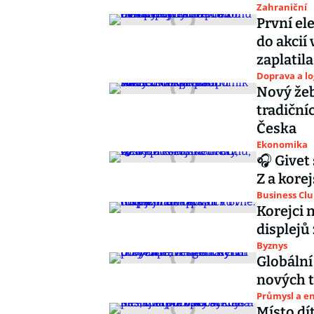
Zahraniční
První el
do akcií
zaplatila
Doprava a lo
Nový žeb
tradiční
Česka
Ekonomika
🎧 Givet
Z a korej
Business Cl
Korejci 
displejů
Byznys
Globální
nových t
Průmysl a e
Místo dí