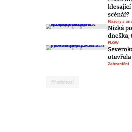
klesajíc
scénář?
Názory a ana
Nízká po
dneška,
FLOW
Severoko
otevřela
Zahraniční
Předchozí