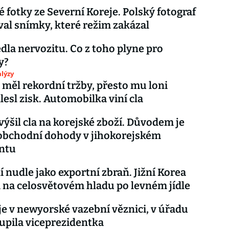
 fotky ze Severní Koreje. Polský fotograf
al snímky, které režim zakázal
dla nervozitu. Co z toho plyne pro
y?
lýzy
měl rekordní tržby, přesto mu loni
lesl zisk. Automobilka viní cla
ýšil cla na korejské zboží. Důvodem je
obchodní dohody v jihokorejském
ntu
í nudle jako exportní zbraň. Jižní Korea
 na celosvětovém hladu po levném jídle
e v newyorské vazební věznici, v úřadu
upila viceprezidentka