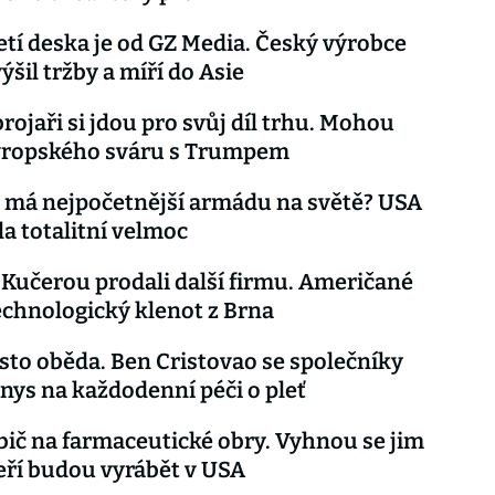
etí deska je od GZ Media. Český výrobce
ýšil tržby a míří do Asie
brojaři si jdou pro svůj díl trhu. Mohou
evropského sváru s Trumpem
t má nejpočetnější armádu na světě? USA
a totalitní velmoc
 Kučerou prodali další firmu. Američané
technologický klenot z Brna
sto oběda. Ben Cristovao se společníky
znys na každodenní péči o pleť
 bič na farmaceutické obry. Vyhnou se jim
kteří budou vyrábět v USA