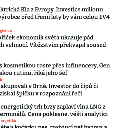
ektrická Kia z Evropy. Investice milionu
 výrobce před třemi lety by vám celou EV4
gistika
říček ekonomik světa ukazuje pád
ch velmocí. Vítězstvím překvapil soused
 s kosmetikou roste přes influencery, Gen
skou rutinu, říká jeho šéf
ub
nakupovali v Brně. Investor do čipů či
 získal špičku v rozpoznání řeči
 energetický trh brzy zaplaví vlna LNG z
erminálů. Cena poklesne, věští analytici
nergetika
těte v kočárku pes, rostoucí pet byznys a