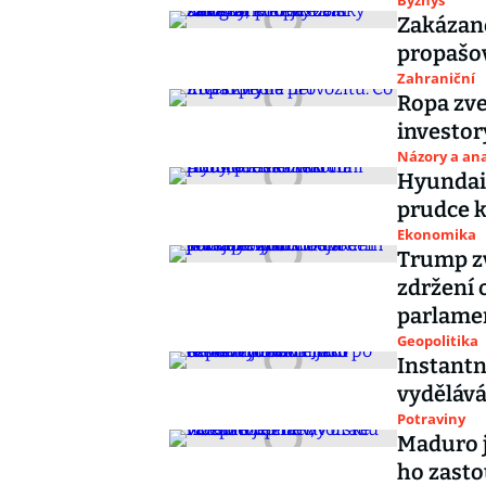
Byznys
Zakázané
propašov
Zahraniční
Ropa zve
investor
Názory a ana
Hyundai 
prudce k
Ekonomika
Trump zv
zdržení 
parlame
Geopolitika
Instantn
vydělává
Potraviny
Maduro j
ho zasto