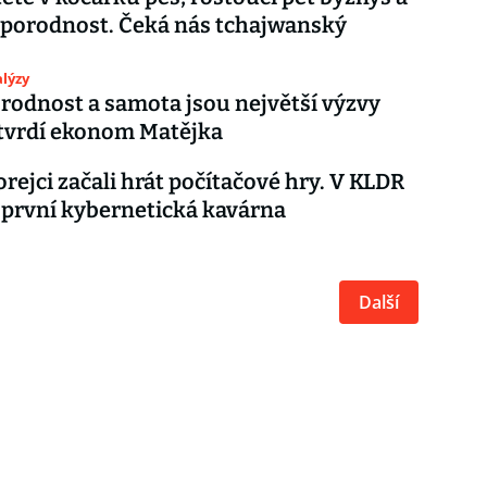
í porodnost. Čeká nás tchajwanský
lýzy
rodnost a samota jsou největší výzvy
 tvrdí ekonom Matějka
rejci začali hrát počítačové hry. V KLDR
 první kybernetická kavárna
Další