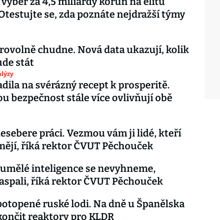
 výběr za 4,5 miliardy korun na elitu
 Otestujte se, zda poznáte nejdražší týmy
rovolně chudne. Nová data ukazují, kolik
ude stát
lýzy
dila na svérázný recept k prosperitě.
u bezpečnost stále více ovlivňují obě
esebere práci. Vezmou vám ji lidé, kteří
umějí, říká rektor ČVUT Pěchouček
umělé inteligence se nevyhneme,
 zaspali, říká rektor ČVUT Pěchouček
otopené ruské lodi. Na dně u Španělska
ončit reaktory pro KLDR