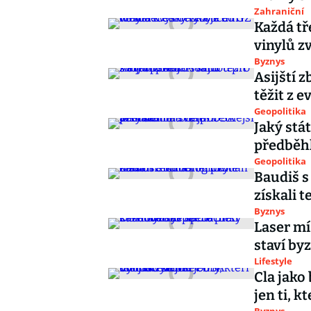
Zahraniční
Každá tř
vinylů zv
Byznys
Asijští z
těžit z 
Geopolitika
Jaký stá
předběhl
Geopolitika
Baudiš s
získali 
Byznys
Laser mí
staví by
Lifestyle
Cla jako
jen ti, 