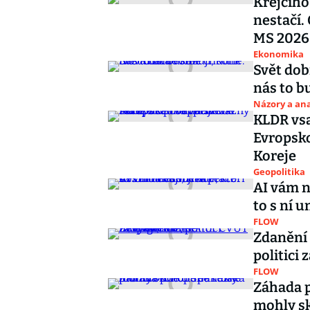
Krejčího
nestačí.
MS 2026
Ekonomika
Svět dob
nás to b
Názory a ana
KLDR vsa
Evropsko
Koreje
Geopolitika
AI vám n
to s ní 
FLOW
Zdanění 
politici
FLOW
Záhada p
mohly sk