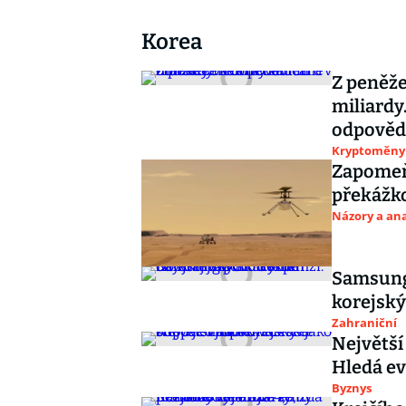
Korea
Z peněže
miliardy
odpověd
Kryptoměny
Zapomeňt
překážko
Názory a ana
Samsung 
korejský
Zahraniční
Největší
Hledá e
Byznys