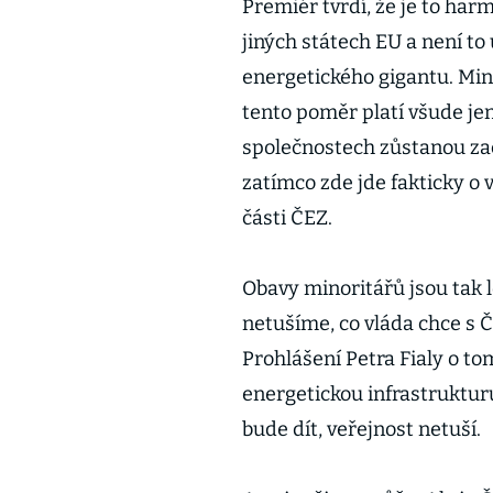
Premiér tvrdí, že je to harm
jiných státech EU a není to
energetického gigantu. Minor
tento poměr platí všude jen
společnostech zůstanou za
zatímco zde jde fakticky o
části ČEZ.
Obavy minoritářů jsou tak 
netušíme, co vláda chce s Č
Prohlášení Petra Fialy o tom
energetickou infrastrukturu,
bude dít, veřejnost netuší.