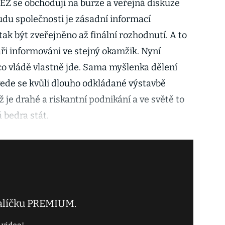
ČEZ se obchodují na burze a veřejná diskuze
udu společnosti je zásadní informací
 tak být zveřejněno až finální rozhodnutí. A to
náři informováni ve stejný okamžik. Nyní
o vládě vlastně jde. Sama myšlenka dělení
a vede se kvůli dlouho odkládané výstavbě
ž je drahé a riskantní podnikání a ve světě to
 bedra stát.
balíčku PREMIUM.