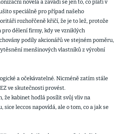
onizační novela a zavádí se jen to, co platí v
 ušito speciálně pro případ našeho
itáři rozhořčeně křičí, že je to lež, protože
 pro dělení firmy, kdy ve vzniklých
chovány podíly akcionářů ve stejném poměru,
 vytěsnění menšinových vlastníků z výrobní
logické a očekávatelné. Nicméně zatím stále
EZ ve skutečnosti provést.
, že kabinet hodlá posílit svůj vliv na
 sice leccos napovídá, ale o tom, co a jak se