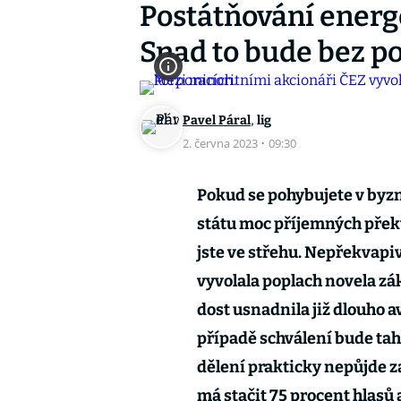
Postátňování energ
Snad to bude bez p
,
Pavel Páral
lig
2. června 2023
·
09:30
Pokud se pohybujete v byzny
státu moc příjemných přek
jste ve střehu. Nepřekvapi
vyvolala poplach novela zák
dost usnadnila již dlouho 
případě schválení bude taha
dělení prakticky nepůjde z
má stačit 75 procent hlasů