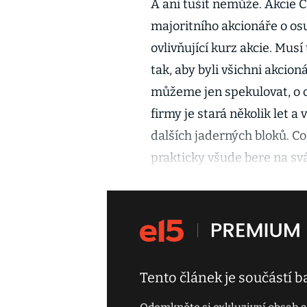
A ani tušit nemůže. Akcie 
majoritního akcionáře o os
ovlivňující kurz akcie. Musí
tak, aby byli všichni akcio
můžeme jen spekulovat, o c
firmy je stará několik let 
dalších jaderných bloků. Co
prakticky všude bere na svá
Tento článek je součástí 