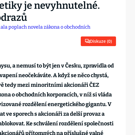
etiky je nevyhnutelné.
odrazů
Diskuze (
0
)
su, a nemusí to být jen v Česku, zpravidla od
vapení neočekáváte. A když se něco chystá,
vě tedy mezi minoritními akcionáři ČEZ
ona o obchodních korporacích, v níž si vláda
avizované rozdělení energetického gigantu. V
t ve sporech s akcionáři za delší provaz a
ablokovat. Ke schválení rozdělení společnosti
 akcionářů přítomných na příslušné valné