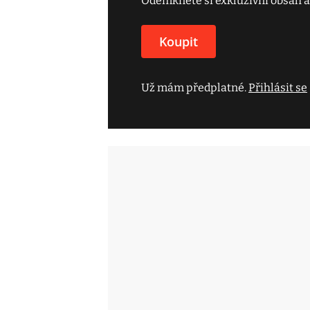
Odemkněte si exkluzivní obsah a
Koupit
Už mám předplatné.
Přihlásit se