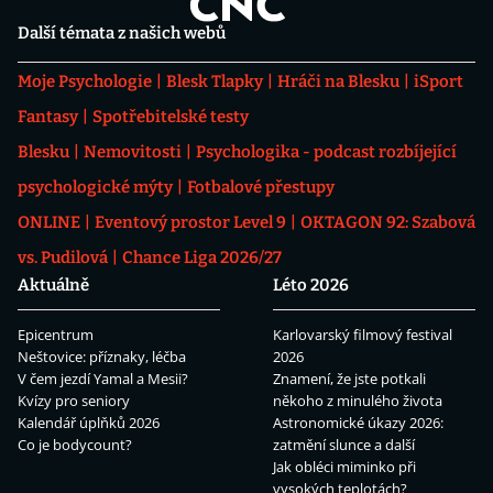
Další témata z našich webů
Moje Psychologie
Blesk Tlapky
Hráči na Blesku
iSport
Fantasy
Spotřebitelské testy
Blesku
Nemovitosti
Psychologika - podcast rozbíjející
psychologické mýty
Fotbalové přestupy
ONLINE
Eventový prostor Level 9
OKTAGON 92: Szabová
vs. Pudilová
Chance Liga 2026/27
Aktuálně
Léto 2026
Epicentrum
Karlovarský filmový festival
Neštovice: příznaky, léčba
2026
V čem jezdí Yamal a Mesii?
Znamení, že jste potkali
Kvízy pro seniory
někoho z minulého života
Kalendář úplňků 2026
Astronomické úkazy 2026:
Co je bodycount?
zatmění slunce a další
Jak obléci miminko při
vysokých teplotách?