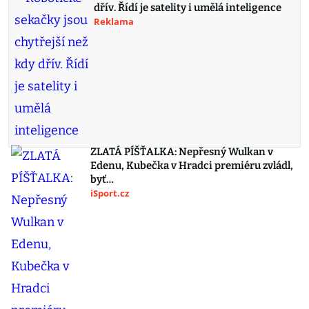
dřív. Řídí je satelity i umělá inteligence
Reklama
ZLATÁ PÍŠŤALKA: Nepřesný Wulkan v
Edenu, Kubečka v Hradci premiéru zvládl,
byť…
iSport.cz