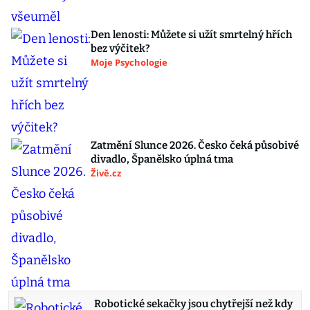
Den lenosti: Můžete si užít smrtelný hřích
bez výčitek?
Moje Psychologie
Zatmění Slunce 2026. Česko čeká působivé
divadlo, Španělsko úplná tma
Živě.cz
Robotické sekačky jsou chytřejší než kdy