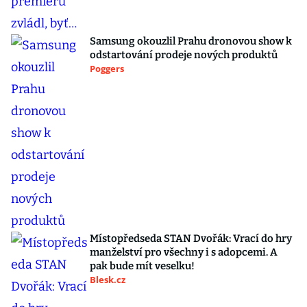
Samsung okouzlil Prahu dronovou show k
odstartování prodeje nových produktů
Poggers
Místopředseda STAN Dvořák: Vrací do hry
manželství pro všechny i s adopcemi. A
pak bude mít veselku!
Blesk.cz