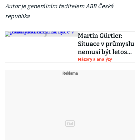
Autor je generálním ředitelem ABB Česká
republika
Martin Gürtler:
Situace v průmyslu
nemusí být letos
tak černá
Názory a analýzy