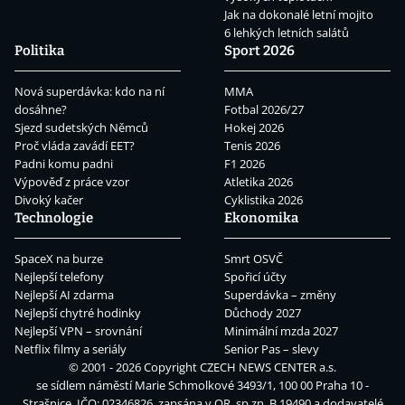
Jak na dokonalé letní mojito
6 lehkých letních salátů
Politika
Sport 2026
Nová superdávka: kdo na ní
MMA
dosáhne?
Fotbal 2026/27
Sjezd sudetských Němců
Hokej 2026
Proč vláda zavádí EET?
Tenis 2026
Padni komu padni
F1 2026
Výpověď z práce vzor
Atletika 2026
Divoký kačer
Cyklistika 2026
Technologie
Ekonomika
SpaceX na burze
Smrt OSVČ
Nejlepší telefony
Spořicí účty
Nejlepší AI zdarma
Superdávka – změny
Nejlepší chytré hodinky
Důchody 2027
Nejlepší VPN – srovnání
Minimální mzda 2027
Netflix filmy a seriály
Senior Pas – slevy
© 2001 - 2026 Copyright
CZECH NEWS CENTER a.s.
se sídlem náměstí Marie Schmolkové 3493/1, 100 00 Praha 10 -
Strašnice, IČO: 02346826, zapsána v OR, sp.zn. B 19490 a dodavatelé