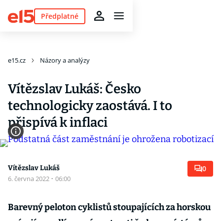
Předplatné
e15.cz
Názory a analýzy
Vítězslav Lukáš: Česko
technologicky zaostává. I to
přispívá k inflaci
Vítězslav Lukáš
0
6. června 2022
·
06:00
Barevný peloton cyklistů stoupajících za horskou