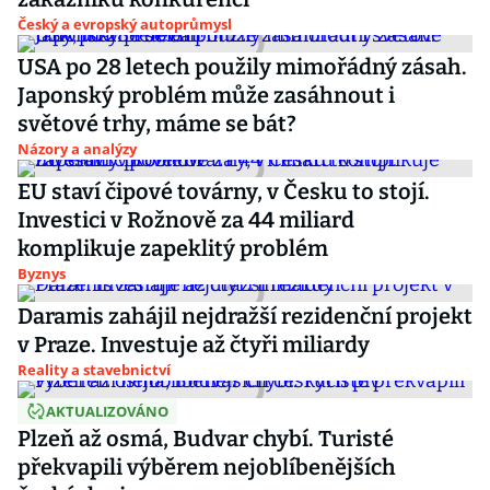
Český a evropský autoprůmysl
USA po 28 letech použily mimořádný zásah.
Japonský problém může zasáhnout i
světové trhy, máme se bát?
Názory a analýzy
EU staví čipové továrny, v Česku to stojí.
Investici v Rožnově za 44 miliard
komplikuje zapeklitý problém
Byznys
Daramis zahájil nejdražší rezidenční projekt
v Praze. Investuje až čtyři miliardy
Reality a stavebnictví
AKTUALIZOVÁNO
Plzeň až osmá, Budvar chybí. Turisté
překvapili výběrem nejoblíbenějších