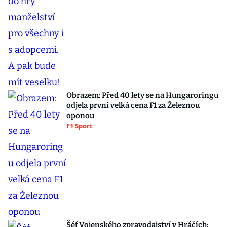
Obrazem: Před 40 lety se na Hungaroringu
odjela první velká cena F1 za Železnou
oponou
F1 Sport
Šéf Vojenského zpravodajství v Hráčích: