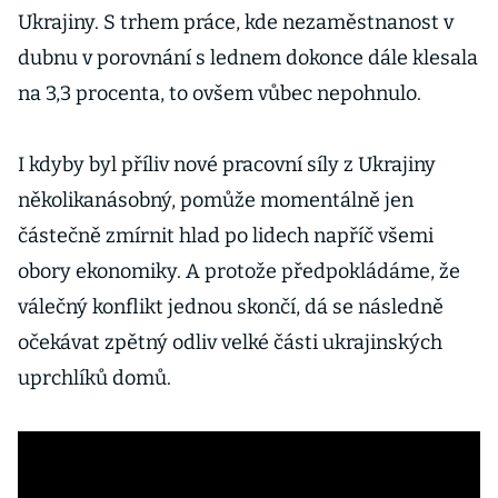
Ukrajiny. S trhem práce, kde nezaměstnanost v
dub­nu v porovnání s lednem dokonce dále klesala
na 3,3 procenta, to ovšem vůbec nepohnulo.
I kdyby byl příliv nové pracov­ní síly z Ukrajiny
několikanásobný, pomů­že momentálně jen
částečně zmírnit hlad po lidech napříč všemi
obory ekonomiky. A protože předpokládáme, že
válečný kon­flikt jednou skončí, dá se následně
očekávat zpětný odliv velké části ukrajinských
uprch­líků domů.