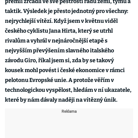
prémií zrcadlí ve své pestrosti řadu zemí, týmů a
taktik. Výsledek je přesto jednotný pro všechny:
nejrychlejší vítězí. Když jsem v květnu vi­děl
českého cyklistu Jana Hirta, který se utrhl
rivalům a vyhrál v nejnáročnější etapě s
nejvyšším převýšením slavného italského
závodu Giro, říkal jsem si, zda by se tako­vý
kousek mohl povést i české ekonomice v rámci
pelotonu Evropské unie. A protože věřím v
technologickou vyspělost, hledám v ní ukazatele,
které by nám dávaly naději na vítězný únik.