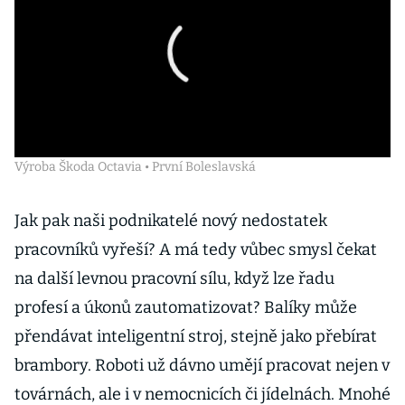
Výroba Škoda Octavia • První Boleslavská
Jak pak naši podnikatelé nový nedosta­tek
pracovníků vyřeší? A má tedy vůbec smysl čekat
na další levnou pracovní sílu, když lze řadu
profesí a úkonů zautomati­zovat? Balíky může
přendávat inteligentní stroj, stejně jako přebírat
brambory. Roboti už dávno umějí pracovat nejen v
továrnách, ale i v nemocnicích či jídelnách. Mnohé