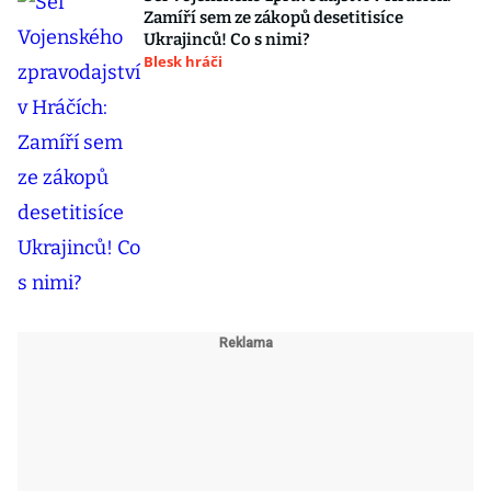
Zamíří sem ze zákopů desetitisíce
Ukrajinců! Co s nimi?
Blesk hráči