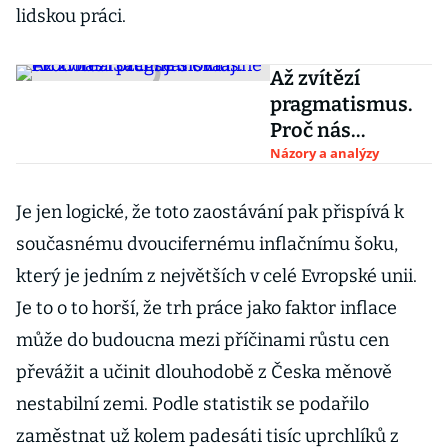
lidskou práci.
Až zvítězí
pragmatismus.
Proč nás
rozčilují slova
Názory a analýzy
ekonoma Sachse
o Ukrajině
Je jen logické, že toto zaostávání pak přispívá k
současnému dvoucifernému in­flačnímu šoku,
který je jedním z největších v celé Evropské unii.
Je to o to horší, že trh práce jako faktor inflace
může do budouc­na mezi příčinami růstu cen
převážit a uči­nit dlouhodobě z Česka měnově
nestabilní zemi. Podle statistik se podařilo
zaměstnat už kolem padesáti tisíc uprchlíků z