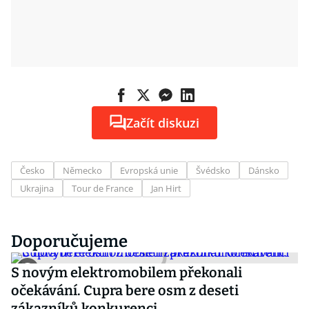
Začít diskuzi
Česko
Německo
Evropská unie
Švédsko
Dánsko
Ukrajina
Tour de France
Jan Hirt
Doporučujeme
S novým elektromobilem překonali
očekávání. Cupra bere osm z deseti
zákazníků konkurenci