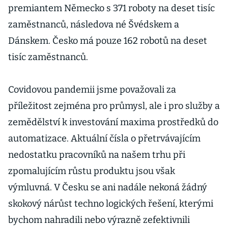
premiantem Německo s 371 ro­boty na deset tisíc
zaměstnanců, následova­ né Švédskem a
Dánskem. Česko má pouze 162 robotů na deset
tisíc zaměstnanců.
Covidovou pandemii jsme považovali za
příležitost zejména pro průmysl, ale i pro služby a
zemědělství k investování maxima prostředků do
automatizace. Aktuální čísla o přetrvávajícím
nedostatku pracovníků na našem trhu při
zpomalujícím růstu produk­tu jsou však
výmluvná. V Česku se ani na­dále nekoná žádný
skokový nárůst techno­ logických řešení, kterými
bychom nahradili nebo výrazně zefektivnili