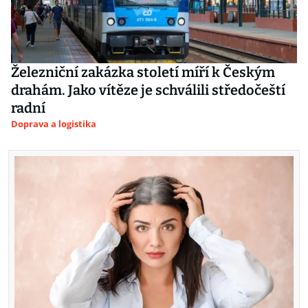
Železniční zakázka století míří k Českým
drahám. Jako vítěze je schválili středočeští
radní
Doprava a logistika