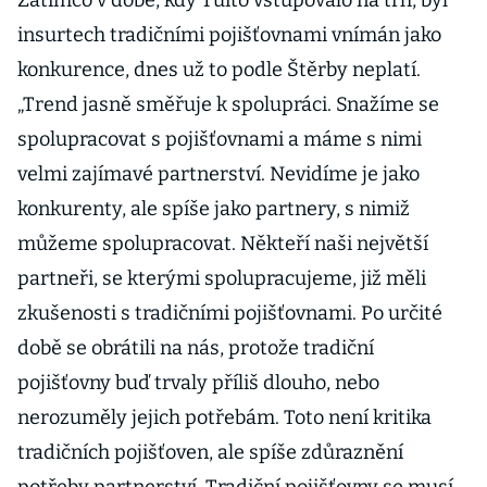
Zatímco v době, kdy Tuito vstupovalo na trh, byl
insurtech tradičními pojišťovnami vnímán jako
konkurence, dnes už to podle Štěrby neplatí.
„Trend jasně směřuje k spolupráci. Snažíme se
spolupracovat s pojišťovnami a máme s nimi
velmi zajímavé partnerství. Nevidíme je jako
konkurenty, ale spíše jako partnery, s nimiž
můžeme spolupracovat. Někteří naši největší
partneři, se kterými spolupracujeme, již měli
zkušenosti s tradičními pojišťovnami. Po určité
době se obrátili na nás, protože tradiční
pojišťovny buď trvaly příliš dlouho, nebo
nerozuměly jejich potřebám. Toto není kritika
tradičních pojišťoven, ale spíše zdůraznění