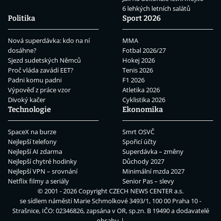
6 lehkých letních salátů
Politika
Sport 2026
Nová superdávka: kdo na ní
MMA
dosáhne?
Fotbal 2026/27
Sjezd sudetských Němců
Hokej 2026
Proč vláda zavádí EET?
Tenis 2026
Padni komu padni
F1 2026
Výpověď z práce vzor
Atletika 2026
Divoký kačer
Cyklistika 2026
Technologie
Ekonomika
SpaceX na burze
Smrt OSVČ
Nejlepší telefony
Spořicí účty
Nejlepší AI zdarma
Superdávka – změny
Nejlepší chytré hodinky
Důchody 2027
Nejlepší VPN – srovnání
Minimální mzda 2027
Netflix filmy a seriály
Senior Pas – slevy
© 2001 - 2026 Copyright
CZECH NEWS CENTER a.s.
se sídlem náměstí Marie Schmolkové 3493/1, 100 00 Praha 10 -
Strašnice, IČO: 02346826, zapsána v OR, sp.zn. B 19490 a dodavatelé
obsahu