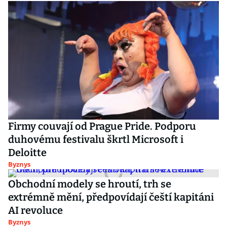
Firmy couvají od Prague Pride. Podporu
duhovému festivalu škrtl Microsoft i
Deloitte
Byznys
Obchodní modely se hroutí, trh se
extrémně mění, předpovídají čeští kapitáni
AI revoluce
Byznys