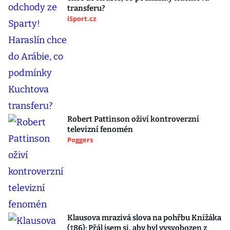
transferu?
iSport.cz
Robert Pattinson oživí kontroverzní
televizní fenomén
Poggers
Klausova mrazivá slova na pohřbu Knížáka
(†86): Přál jsem si, aby byl vysvobozen z