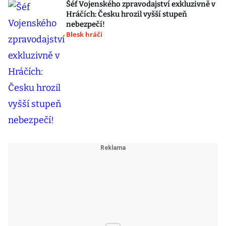
Šéf Vojenského zpravodajství exkluzivně v
Hráčích: Česku hrozil vyšší stupeň
nebezpečí!
Blesk hráči