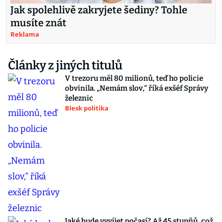
Jak spolehlivě zakryjete šediny? Tohle
musíte znát
Reklama
Články z jiných titulů
V trezoru měl 80 milionů, teď ho policie
obvinila. „Nemám slov,“ říká exšéf Správy
železnic
Blesk politika
Jaké bude vyvíjet počasí? Až 45 stupňů, což