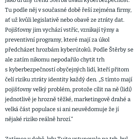
Jako druhý trend Štěrba uvádí kyberbezpečnost.
Tu podle něj v současné době řeší zejména firmy,
ať už kvůli legislativě nebo obavě ze ztráty dat.
Pojišťovny jim vychází vstříc, vznikají týmy a
preventivní programy, které mají za úkol
předcházet hrozbám kyberútoků. Podle Štěrby se
ale zatím nikomu nepodařilo chytit trh
s kyberbezpečností obyčejných lidí, kteří přitom
čelí riziku ztráty identity každý den. „S tímto mají
pojišťovny velký problém, protože cílit na ně (lidi)
jednotlivě je hrozně těžké, marketingově drahé a
velká část populace si ani neuvědomuje že jí
nějaké riziko reálně hrozí.“