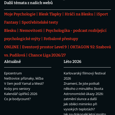
Další témata z našich webů
Moje Psychologie
Blesk Tlapky
Hráči na Blesku
iSport
Fantasy
Spotřebitelské testy
Blesku
Nemovitosti
Psychologika - podcast rozbíjející
psychologické mýty
Fotbalové přestupy
ONLINE
Eventový prostor Level 9
OKTAGON 92: Szabová
vs. Pudilová
Chance Liga 2026/27
Aktuálně
Léto 2026
Epicentrum
Karlovarský filmový festival
Neštovice: příznaky, léčba
2026
V čem jezdí Yamal a Mesii?
Znamení, že jste potkali
Kvízy pro seniory
někoho z minulého života
Kalendář úplňků 2026
Astronomické úkazy 2026:
Co je bodycount?
zatmění slunce a další
Jak obléci miminko při
vysokých teplotách?
Jak na dokonalé letní mojito