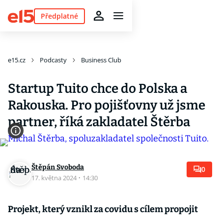
Předplatné
e15.cz
Podcasty
Business Club
Startup Tuito chce do Polska a
Rakouska. Pro pojišťovny už jsme
partner, říká zakladatel Štěrba
Štěpán Svoboda
0
17. května 2024
·
14:30
Projekt, který vznikl za covidu s cílem propojit