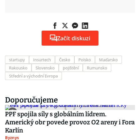
Začít diskuzi
startupy
Insurtech
Česko
Polsko
Maďarsko
Rakousko
Slovensko
pojištění
Rumunsko
Střední a východní Evropa
Doporučujeme
PPF spojila síly s globálním lídrem.
Americký obr povede provoz O2 areny i Fora
Karlín
Byznys