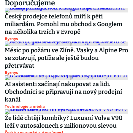
Doporučujeme
Český prodejce telefonů míří k pěti
miliardám. Pomohl mu obchod s Googlem
na několika trzích v Evropě
Byznys
Měsíc po požáru ve Zlíně. Vasky a Alpine Pro
se zotavují, potíže ale ještě budou
přetrvávat
Byznys
AI asistenti začínají nakupovat za lidi.
Obchodníci se připravují na nový prodejní
kanál
Technologie a média
Že lidé chtějí kombíky? Luxusní Volva V90
leží v autosalonech s milionovou slevou
Český a evropský autoprůmysl