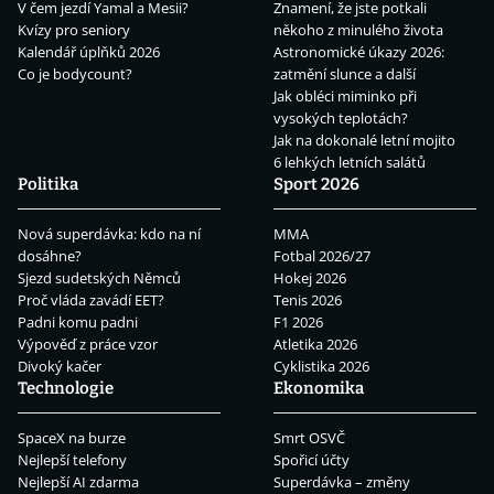
V čem jezdí Yamal a Mesii?
Znamení, že jste potkali
Kvízy pro seniory
někoho z minulého života
Kalendář úplňků 2026
Astronomické úkazy 2026:
Co je bodycount?
zatmění slunce a další
Jak obléci miminko při
vysokých teplotách?
Jak na dokonalé letní mojito
6 lehkých letních salátů
Politika
Sport 2026
Nová superdávka: kdo na ní
MMA
dosáhne?
Fotbal 2026/27
Sjezd sudetských Němců
Hokej 2026
Proč vláda zavádí EET?
Tenis 2026
Padni komu padni
F1 2026
Výpověď z práce vzor
Atletika 2026
Divoký kačer
Cyklistika 2026
Technologie
Ekonomika
SpaceX na burze
Smrt OSVČ
Nejlepší telefony
Spořicí účty
Nejlepší AI zdarma
Superdávka – změny