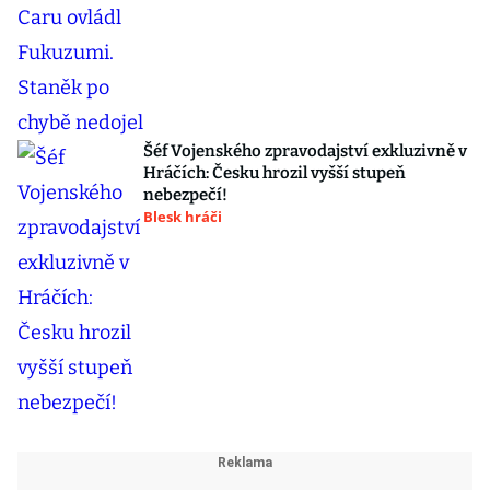
Šéf Vojenského zpravodajství exkluzivně v
Hráčích: Česku hrozil vyšší stupeň
nebezpečí!
Blesk hráči