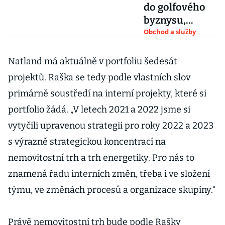
do golfového
byznysu,
Raškova
Obchod a služby
skupina
koupila greeny
Natland má aktuálně v portfoliu šedesát
na pražském
projektů. Raška se tedy podle vlastních slov
Rohanu
primárně soustředí na interní projekty, které si
portfolio žádá. „V letech 2021 a 2022 jsme si
vytyčili upravenou strategii pro roky 2022 a 2023
s výrazně strategickou koncentrací na
nemovitostní trh a trh energetiky. Pro nás to
znamená řadu interních změn, třeba i ve složení
týmu, ve změnách procesů a organizace skupiny.“
Právě nemovitostní trh bude podle Rašky