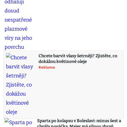
Chcete barvit vlasy šetrněji? Zjistěte, co
dokážou květinové oleje
Reklama
Sparta po kolapsu v Boleslavi: minus šest a
chvála nováčka. Majer má silnou zbraň