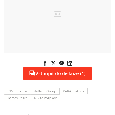
Vstoupit do diskuze (1)
E15
krize
Natland Group
KARA Trutnov
Tomáš Raška
Nikita Poljakov