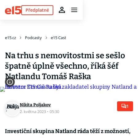
Předplatné
e15.cz
Podcasty
e15 Cast
Na trhu s nemovitostmi se sešlo
špatně úplně všechno, říká šéf
Natlandu Tomáš Raška
Nikita Poljakov
1
2. května 2023
·
05:30
Investiční skupina Natland ráda těží z možností,