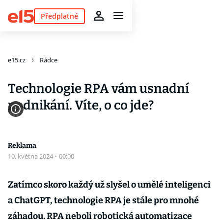
Předplatné
e15.cz
Rádce
Technologie RPA vám usnadní
podnikání. Víte, o co jde?
Reklama
10. května 2024
·
00:00
Zatímco skoro každý už slyšel o umělé inteligenci
a ChatGPT, technologie RPA je stále pro mnohé
záhadou. RPA neboli robotická automatizace