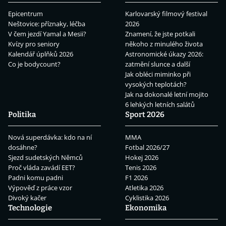
Epicentrum
Karlovarský filmový festival
Neštovice: příznaky, léčba
2026
V čem jezdí Yamal a Mesii?
Znamení, že jste potkali
Kvízy pro seniory
někoho z minulého života
Kalendář úplňků 2026
Astronomické úkazy 2026:
Co je bodycount?
zatmění slunce a další
Jak obléci miminko při
vysokých teplotách?
Jak na dokonalé letní mojito
6 lehkých letních salátů
Politika
Sport 2026
Nová superdávka: kdo na ní
MMA
dosáhne?
Fotbal 2026/27
Sjezd sudetských Němců
Hokej 2026
Proč vláda zavádí EET?
Tenis 2026
Padni komu padni
F1 2026
Výpověď z práce vzor
Atletika 2026
Divoký kačer
Cyklistika 2026
Technologie
Ekonomika