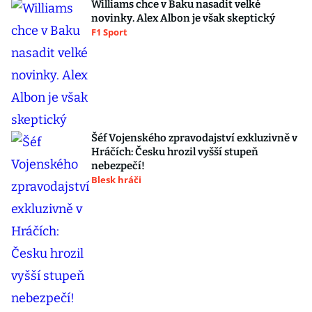
Williams chce v Baku nasadit velké
novinky. Alex Albon je však skeptický
F1 Sport
Šéf Vojenského zpravodajství exkluzivně v
Hráčích: Česku hrozil vyšší stupeň
nebezpečí!
Blesk hráči