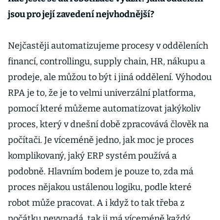
jsou pro její zavedení nejvhodnější?
Nejčastěji automatizujeme procesy v odděleních
financí, controllingu, supply chain, HR, nákupu a
prodeje, ale můžou to být i jiná oddělení. Výhodou
RPA je to, že je to velmi univerzální platforma,
pomocí které můžeme automatizovat jakýkoliv
proces, který v dnešní době zpracovává člověk na
počítači. Je víceméně jedno, jak moc je proces
komplikovaný, jaký ERP systém používá a
podobně. Hlavním bodem je pouze to, zda má
proces nějakou ustálenou logiku, podle které
robot může pracovat. A i když to tak třeba z
počátku nevypadá, tak ji má víceméně každý