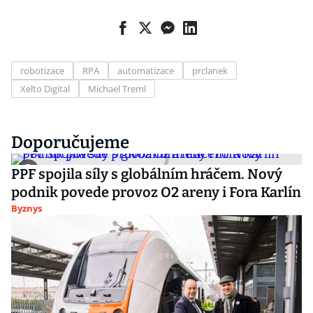
robotizace
RPA
automatizace
prclanek
Xelto Digital
Michael Treml
Doporučujeme
PPF spojila síly s globálním hráčem. Nový
podnik povede provoz O2 areny i Fora Karlín
Byznys