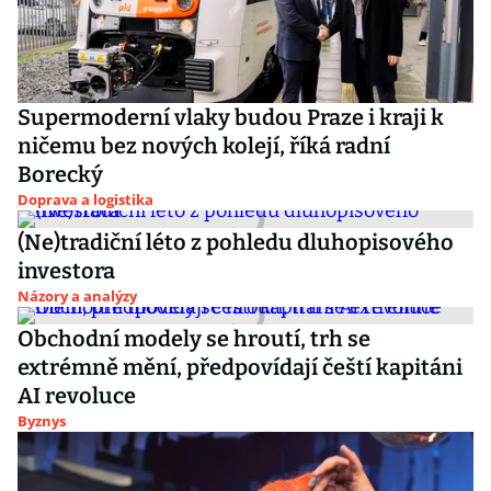
Supermoderní vlaky budou Praze i kraji k
ničemu bez nových kolejí, říká radní
Borecký
Doprava a logistika
(Ne)tradiční léto z pohledu dluhopisového
investora
Názory a analýzy
Obchodní modely se hroutí, trh se
extrémně mění, předpovídají čeští kapitáni
AI revoluce
Byznys