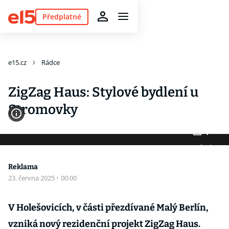
Předplatné
e15.cz
Rádce
ZigZag Haus: Stylové bydlení u
Stromovky
4
Fotogalerie
Reklama
23. června 2025
·
00:00
V Holešovicích, v části přezdívané Malý Berlín,
vzniká nový rezidenční projekt ZigZag Haus.