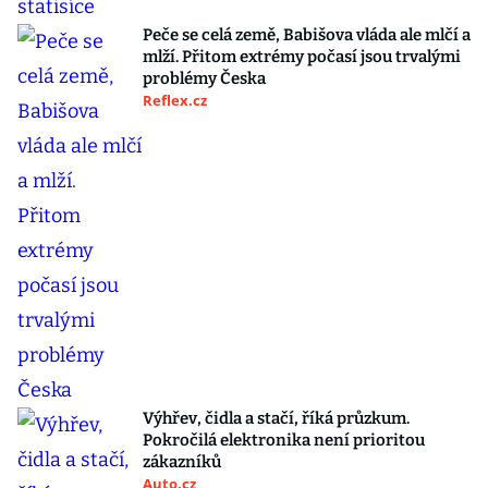
Peče se celá země, Babišova vláda ale mlčí a
mlží. Přitom extrémy počasí jsou trvalými
problémy Česka
Reflex.cz
Výhřev, čidla a stačí, říká průzkum.
Pokročilá elektronika není prioritou
zákazníků
Auto.cz