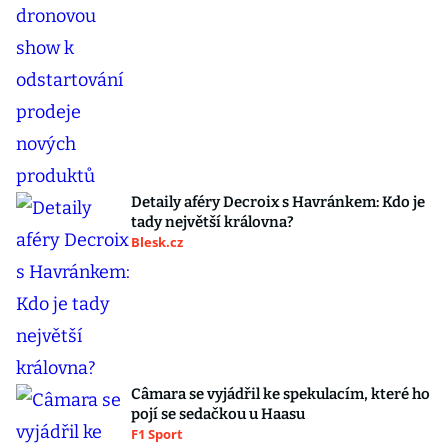
Detaily aféry Decroix s Havránkem: Kdo je
tady největší královna?
Blesk.cz
Câmara se vyjádřil ke spekulacím, které ho
pojí se sedačkou u Haasu
F1 Sport