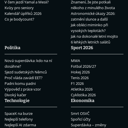
V čem jezdí Yamal a Mesii?
Znamení, že jste potkali
Kvízy pro seniory
někoho z minulého života
Kalendář úplňků 2026
Astronomické úkazy 2026:
Co je bodycount?
zatmění slunce a další
Jak obléci miminko při
vysokých teplotách?
Jak na dokonalé letní mojito
6 lehkých letních salátů
Politika
Sport 2026
Nová superdávka: kdo na ní
MMA
dosáhne?
Fotbal 2026/27
Sjezd sudetských Němců
Hokej 2026
Proč vláda zavádí EET?
Tenis 2026
Padni komu padni
F1 2026
Výpověď z práce vzor
Atletika 2026
Divoký kačer
Cyklistika 2026
Technologie
Ekonomika
SpaceX na burze
Smrt OSVČ
Nejlepší telefony
Spořicí účty
Nejlepší AI zdarma
Superdávka – změny