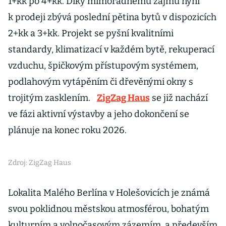
1+kk po 4+kk. Díky mimořádnému zájmu nyní
k prodeji zbývá poslední pětina bytů v dispozicích
2+kk a 3+kk. Projekt se pyšní kvalitními
standardy, klimatizací v každém bytě, rekuperací
vzduchu, špičkovým přístupovým systémem,
podlahovým vytápěním či dřevěnými okny s
trojitým zasklením.
ZigZag Haus
se již nachází
ve fázi aktivní výstavby a jeho dokončení se
plánuje na konec roku 2026.
Zdroj: ZigZag Haus
Lokalita Malého Berlína v Holešovicích je známá
svou poklidnou městskou atmosférou, bohatým
kulturním a volnočasovým zázemím, a především