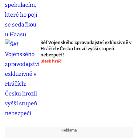
Šéf Vojenského zpravodajství exkluzivně v
Hráčích: Česku hrozil vyšší stupeň
nebezpečí!
Blesk hráči