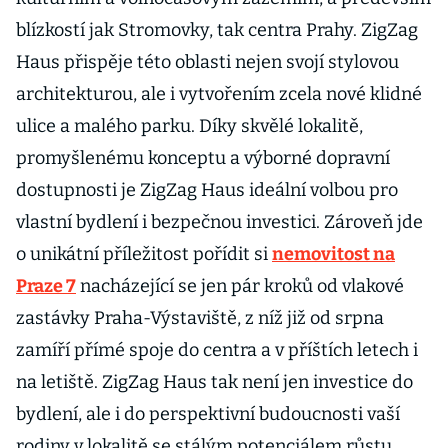
blízkostí jak Stromovky, tak centra Prahy. ZigZag
Haus přispěje této oblasti nejen svojí stylovou
architekturou, ale i vytvořením zcela nové klidné
ulice a malého parku. Díky skvělé lokalitě,
promyšlenému konceptu a výborné dopravní
dostupnosti je ZigZag Haus ideální volbou pro
vlastní bydlení i bezpečnou investici. Zároveň jde
o unikátní příležitost pořídit si
nemovitost na
Praze 7
nacházející se jen pár kroků od vlakové
zastávky Praha-Výstaviště, z níž již od srpna
zamíří přímé spoje do centra a v příštích letech i
na letiště. ZigZag Haus tak není jen investice do
bydlení, ale i do perspektivní budoucnosti vaší
rodiny v lokalitě se stálým potenciálem růstu.