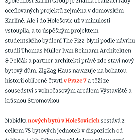
Společnost Karlín Group je známá realizací řady
oceňovaných projektů zejména v domovském
Karlíně. Ale i do Holešovic už v minulosti
vstoupila, a to úspěšným projektem
studentského bydlení The Fizz. Nyní podle návrhu
studií Thomas Müller Ivan Reimann Architekten
& Pelčák a partner architekti právě zde staví nový
bytový dům. ZigZag Haus navazuje na bohatou
historii oblíbené čtvrti
v Praze 7
a těží ze
sousedství s volnočasovým areálem Výstaviště a
krásnou Stromovkou.
Nabídka
nových bytů v Holešovicích
sestává z
celkem 75 bytových jednotek v dispozicích od