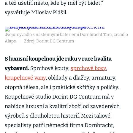
a též ušetří místo, kde by měl být bidet,“
vysvětluje Miloslav Plášil.
dvojumyvadlo s nástěnnými bateriemi Dornbracht Tara, zrcadlo
Alape
|
Zdroj: Dorint DG Centrum
S luxusní koupelnou jde ruku v ruce kvalita
vybavení.
Sprchové kouty,
sprchové boxy
,
koupelnové vany
, obklady a dlažby, armatury,
otopná tělesa, ale i praktické skříňky a poličky.
Koupelnové studio Dorint DG Centrum má v
nabídce luxusní a kvalitní zboží od zavedených
výrobců s dlouholetou historií. Mezi takové
specialisty patří německá firma Dornbracht,