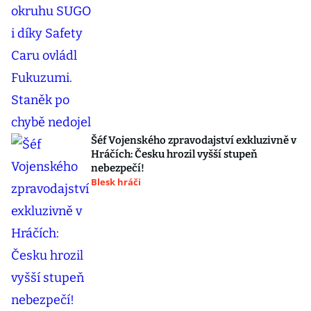
Šéf Vojenského zpravodajství exkluzivně v
Hráčích: Česku hrozil vyšší stupeň
nebezpečí!
Blesk hráči