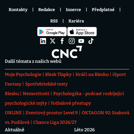
Kontakty
Redakce
Inzerce
Předplatné
RSS
Kariéra
Další témata z našich webů
Moje Psychologie
Blesk Tlapky
Hráči na Blesku
iSport
Fantasy
Spotřebitelské testy
Blesku
Nemovitosti
Psychologika - podcast rozbíjející
psychologické mýty
Fotbalové přestupy
ONLINE
Eventový prostor Level 9
OKTAGON 92: Szabová
vs. Pudilová
Chance Liga 2026/27
Aktuálně
Léto 2026