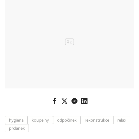
hygiena
koupelny
odpočinek
rekonstrukce
relax
prclanek