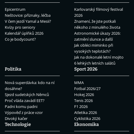
Epicentrum
Karlovarský filmový festival
Neštovice: příznaky, léčba
2026
V čem jezdí Yamal a Mesii?
Znamení, že jste potkali
Kvízy pro seniory
někoho z minulého života
Kalendář úplňků 2026
Astronomické úkazy 2026:
Co je bodycount?
zatmění slunce a další
Jak obléci miminko při
vysokých teplotách?
Jak na dokonalé letní mojito
6 lehkých letních salátů
Politika
Sport 2026
Nová superdávka: kdo na ní
MMA
dosáhne?
Fotbal 2026/27
Sjezd sudetských Němců
Hokej 2026
Proč vláda zavádí EET?
Tenis 2026
Padni komu padni
F1 2026
Výpověď z práce vzor
Atletika 2026
Divoký kačer
Cyklistika 2026
Technologie
Ekonomika