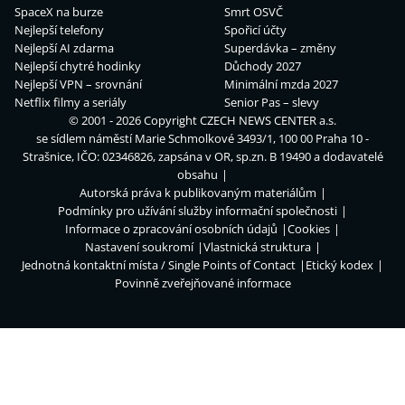
SpaceX na burze
Smrt OSVČ
Nejlepší telefony
Spořicí účty
Nejlepší AI zdarma
Superdávka – změny
Nejlepší chytré hodinky
Důchody 2027
Nejlepší VPN – srovnání
Minimální mzda 2027
Netflix filmy a seriály
Senior Pas – slevy
© 2001 - 2026 Copyright
CZECH NEWS CENTER a.s.
se sídlem náměstí Marie Schmolkové 3493/1, 100 00 Praha 10 -
Strašnice, IČO: 02346826, zapsána v OR, sp.zn. B 19490 a dodavatelé
obsahu
Autorská práva k publikovaným materiálům
Podmínky pro užívání služby informační společnosti
Informace o zpracování osobních údajů
Cookies
Nastavení soukromí
Vlastnická struktura
Jednotná kontaktní místa / Single Points of Contact
Etický kodex
Povinně zveřejňované informace