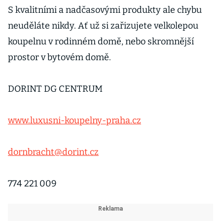
S kvalitními a nadčasovými produkty ale chybu
neuděláte nikdy. Ať už si zařizujete velkolepou
koupelnu v rodinném domě, nebo skromnější
prostor v bytovém domě.
DORINT DG CENTRUM
www.luxusni-koupelny-praha.cz
dornbracht@dorint.cz
774 221 009