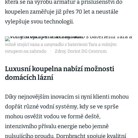
která se na výrobu armatur a příslušenství do
koupelen zaměřuje již přes 70 let a neustále
vylepšuje svou technologii.
volně stojící vana a umyvadlo s bateriemi Tara a volným
vstupem na zahradu
|
Zdroj: Dorint DG Centrum
Luxusní koupelna nabízí možnosti
domácích lázní
Díky nejnovějším inovacím si nyní klienti mohou
dopřát různé vodní systémy, kdy se ve sprše
mohou osvěžit vodou ve formě deště,
intenzivního přívalu energie nebo jemně
pulsujícího proudu. Dornbracht spojuje kvalitní