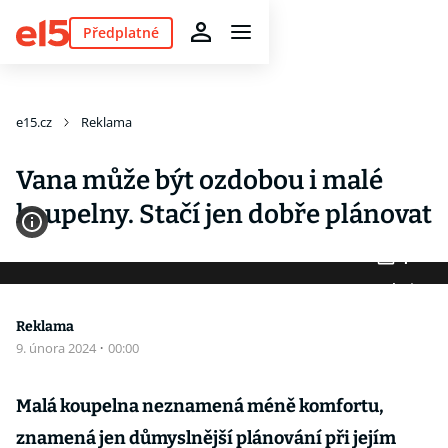
Předplatné
e15.cz
Reklama
Vana může být ozdobou i malé
koupelny. Stačí jen dobře plánovat
4
Fotogalerie
Reklama
9. února 2024
·
00:00
Malá koupelna neznamená méně komfortu,
znamená jen důmyslnější plánování při jejím